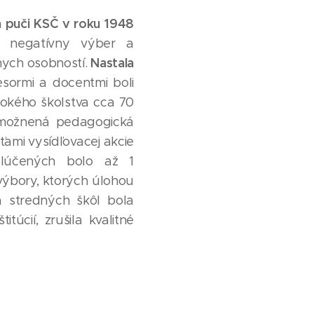
m puči KSČ v roku 1948
ký negatívny výber a
Nastala
lnych osobností.
sormi a docentmi boli
ysokého školstva cca 70
nemožnená pedagogická
ťami vysídľovacej akcie
lúčených bolo až 1
výbory, ktorých úlohou
a stredných škôl bola
túcií, zrušila kvalitné