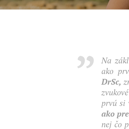
Na zákl
ako prv
DrSc,
z
zvukové
prvú si
ako pre
nej čo 