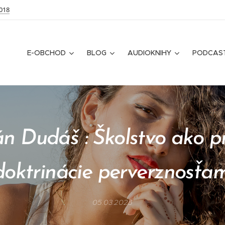
018
E-OBCHOD
BLOG
AUDIOKNIHY
PODCAS
án Dudáš : Školstvo ako 
doktrinácie perverznosťami 
05.03.2025