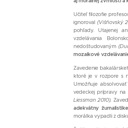
aj morálnej zvrhlosti a
Učiteľ filozofie profes
ignoroval
(Višňovský 2
pohľady. Utajenej ant
vzdelávania Bolons
nedoštudovaným
(Dud
mozaikové vzdelávanie
Zavedenie bakalárske
ktoré je v rozpore s
Umožňuje absolvovať 
vedeckej prípravy na
Liessman 2010).
Zaved
adekvátny žurnalistik
morálka vypadli z disk