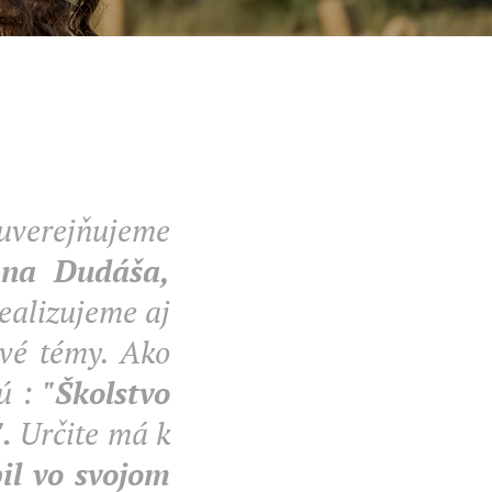
uverejňujeme
ána Dudáša,
ealizujeme aj
avé témy. Ako
tú :
"Školstvo
.
Určite má k
il vo svojom