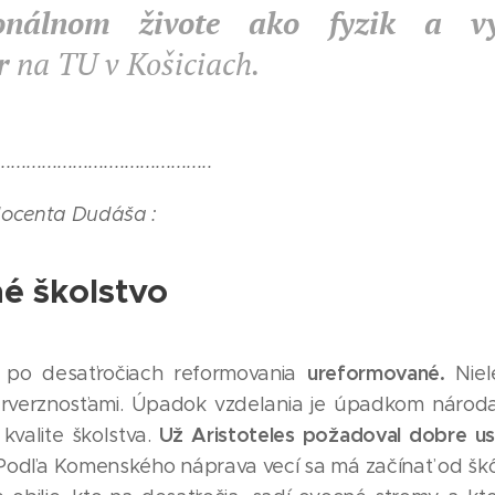
ionálnom živote ako fyzik a vy
r
na TU v Košiciach.
..........................................
docenta Dudáša :
é školstvo
ureformované.
e po desaťročiach reformovania
Niele
rverznosťami. Úpadok vzdelania je úpadkom národa
Už Aristoteles požadoval dobre us
kvalite školstva.
odľa Komenského náprava vecí sa má začínať od škôl,