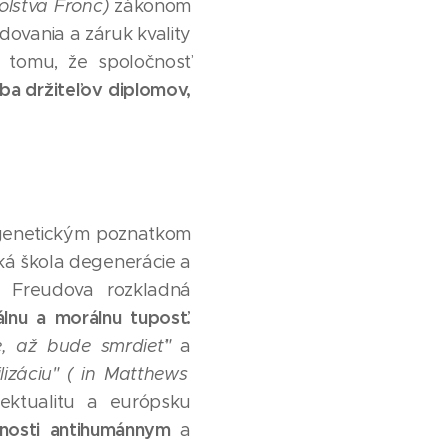
kolstva Fronc)
zákonom
dovania a záruk kvality
 tomu, že spoločnosť
ba držiteľov diplomov,
 genetickým poznatkom
á škola degenerácie a
a, Freudova rozkladná
álnu a morálnu tuposť.
, až bude smrdieť"
a
lizáciu" ( in Matthews
ektualitu a európsku
čnosti antihumánnym
a