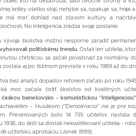
e obilie, kto na desaťročia, sadí ovocné stromy a kt
j kritiky všetko stojí, nehýbe sa, opakuje sa, hnije a
ncie má mať dohľad nad stavom kultúry a načrt
oločnosti. No inteligencia zrádza svoje poslanie.
 vývoja školstva možno nesporne zaradiť permanent
vyhovovali politickému trendu.
Ostali len učitelia, ktor
ohnutou chrbticou sa začali považovať za normálny st
 a zostala aj po štátnom prevrate v roku 1989 až do d
tva bez analýz dopadov reforiem začalo po roku 1945
cká moc začala čistiť školstvo od kvalitných učit
ie českou benešovsko - komunistickou "inteligenciou
achiavellim – Husákom
("Demokracia" nie je pre k
m. Preverovaných bolo 14 735 učiteľov, nastala 
38, do škôl sa dostali nekvalifikovaní učitelia - robo
li učiteľskú aprobáciu
(Janek 1999).