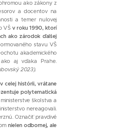
pohromou ako zákony z
fesorov a docentov na
nosti a temer nulovej
v roku 1990, ktorí
 o VŠ
ách ako zárodok ďalšej
formovaného stavu VŠ
neochotu akademického
 ako aj vďaka Prahe.
ubovský 2023).
 celej histórii, vrátane
rezentuje polytematická
 ministerstve školstva a
inisterstvo nereagovali.
verznú. Označiť pravdivé
nielen odbornej, ale
avom