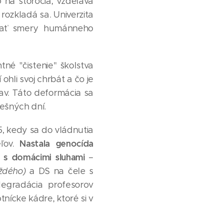
o na storočia, vzdeláva
 rozkladá sa. Univerzita
ávať smery humánneho
né "čistenie" školstva
í ohli svoj chrbát a čo je
av. Táto deformácia sa
nešných dní.
, kedy sa do vládnutia
Nastala genocída
eľov.
" s domácimi sluhami
–
aždého)
a DS na čele s
degradácia profesorov
tnícke kádre, ktoré si v