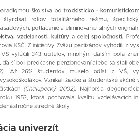
trockisticko - komunisticko
 paradigmou školstva po
štyridsať rokov totalitárneho režimu, špecific
zásadových, potláčanie a eliminovanie silných originá
stva, vzdelanosti, kultúry a celej spoločnosti.
Profe
via KSČ. Z iniciatívy Zväzu partizánov vyhodili z v
z VŠ vylúčili 343 učiteľov, mnohým ďalším bola z
 ďalší boli predčasne penzionovaní alebo sa stali obe
).
Až 26% študentov muselo odísť z VŠ, vy
vysokoškolákov. Vznikali žiacke a študentské akčné 
čistkách
(Chalupecký 2002).
Najhoršia degeneráci
ku 1953, ktorá pochovala kvalitu vzdelávacích inšti
edenásťročné stredné školy.
ia univerzít