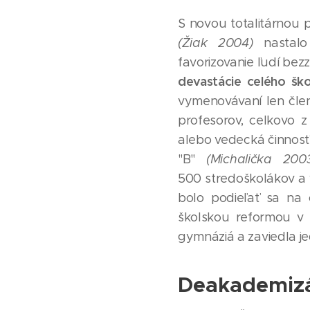
S novou totalitárnou
(Žiak 2004)
nastalo 
favorizovanie ľudí bez
devastácie celého škol
vymenovávaní len členo
profesorov, celkovo 
alebo vedecká činnosť,
"B"
(Michalička 2003
500 stredoškolákov a 
bolo podieľať sa na 
školskou reformou v ro
gymnáziá a zaviedla j
Deakademizác