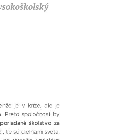
sokoškolský
nže je v kríze, ale je
. Preto spoločnosť by
poriadané školstvo za
 tie sú dielňami sveta.