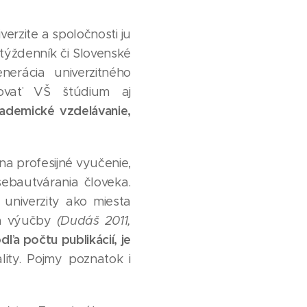
verzite a spoločnosti ju
týždenník či Slovenské
enerácia univerzitného
vovať VŠ štúdium aj
kademické vzdelávanie,
na profesijné vyučenie,
ebautvárania človeka.
univerzity ako miesta
 a výučby
(Dudáš 2011,
ľa počtu publikácií, je
lity. Pojmy poznatok i