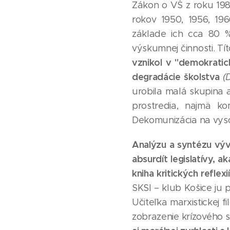
Zákon o VŠ z roku 19
rokov 1950, 1956, 19
základe ich cca 80 %
výskumnej činnosti. Tí
vznikol v "demokratic
degradácie školstva
(
urobila malá skupina
prostredia, najmä k
Dekomunizácia na vyso
Analýzu a syntézu vývoj
absurdít legislatívy, 
kniha kritických reflexií
SKSI – klub Košice ju p
Učiteľka marxistickej f
zobrazenie krízového s