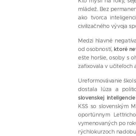
Kto myslí na roky, sej
mládež. Bez permanentne
ako tvorca intelige
civilizačného vývoja sp
Medzi hlavné negatíva
ktoré ne
od osobností,
ešte horšie, osoby s 
zafixovala v učiteľoch
Ureformovávanie škols
dostala lúza a politi
slovenskej
inteligenc
KSS so slovenským M
oportúnnym Lettricho
vymenovaných po roku 19
rýchlokurzoch nadobud