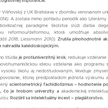
 kognitívnej impotencie.
or Višňovský z UK Bratislava v zborníku venovanom uni
014).
A zostala mimo pohľadu periodík ako Literárny 
icivilizačnej paradigme školstva slúži ďalšia deg
kou reformou/deformou, ktorá umožňuje absol
Zrušila plnohodnotné a
áš 2018; Liessmann 2010).
 nahradila kaleidoskopickým.
je protiuniverzitný krok
ho štúdia
, redukuje vzdelanie 
 novohumanistickou ideou vzdelania ako programu s
vysokú školu aj nedoštudovaným, likviduje zmysel 
 povolanie, ktorej predpokladom jednota výskumu
scientometrický fachidiotizmus – hodnotenie pod
ený
e, čo je hrobom univerzity a
akademickej intelektua
Rozšíril sa intelektuálny incest – plagiátorstvo.
urzu.