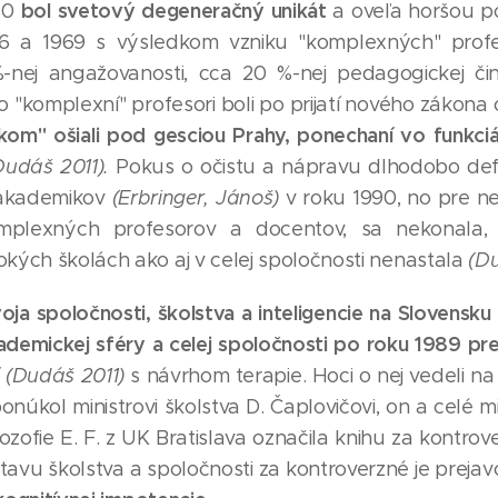
bol svetový degeneračný unikát
80
a oveľa horšou 
66 a 1969 s výsledkom vzniku "komplexných" pro
-nej angažovanosti, cca 20 %-nej pedagogickej čin
to "komplexní" profesori boli po prijatí nového zákona
kom" ošiali pod gesciou Prahy, ponechaní vo funkci
Dudáš 2011).
Pokus o očistu a nápravu dlhodobo de
 akademikov
(Erbringer, Jánoš)
v roku 1990, no pre 
omplexných profesorov a docentov, sa nekonala,
kých školách ako aj v celej spoločnosti nenastala
(D
a spoločnosti, školstva a inteligencie na Slovensku v
akademickej sféry a celej spoločnosti po roku 1989 p
(Dudáš 2011)
s návrhom terapie. Hoci o nej vedeli na
onúkol ministrovi školstva D. Čaplovičovi, on a celé m
ilozofie E. F. z UK Bratislava označila knihu za kontro
tavu školstva a spoločnosti za kontroverzné je prej