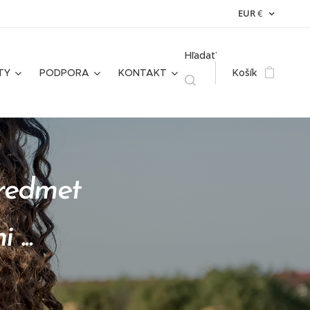
EUR
€
Hľadať
TY
PODPORA
KONTAKT
Košík
predmet
...