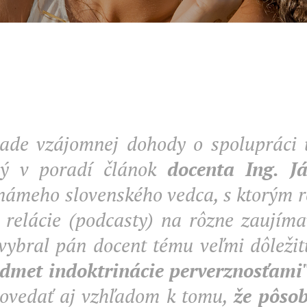
ade vzájomnej dohody o spolupráci 
ý v poradí článok
docenta Ing. J
námeho slovenského vedca, s ktorým r
 relácie (podcasty) na rôzne zaujím
 vybral pán docent tému veľmi dôleži
dmet indoktrinácie perverznosťami"
povedať aj vzhľadom k tomu,
že pôsob