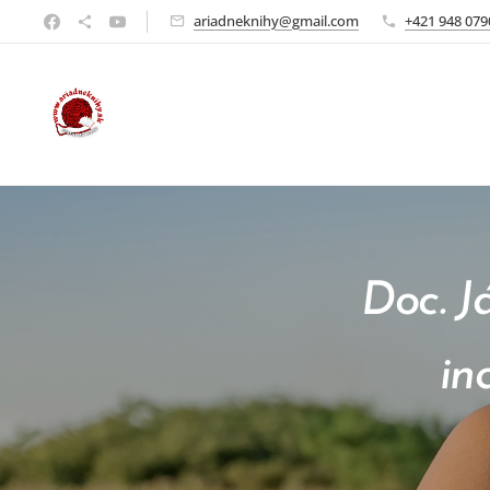
ariadneknihy@gmail.com
+421 948 079
Doc. J
in