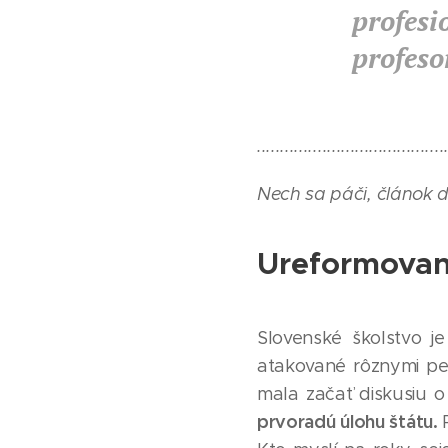
profes
profeso
........................................
Nech sa páči, článok 
Ureformovan
Slovenské školstvo j
atakované rôznymi pe
mala začať diskusiu o 
prvoradú úlohu štátu.
P