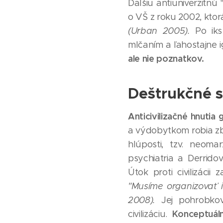
Ďalšiu antiuniverzitnú
o VŠ z roku 2002, ktor
(Urban 2005).
Po iks
mlčaním a ľahostajne 
ale nie poznatkov.
Deštrukčné s
Anticivilizačné hnutia
a výdobytkom robia z
hlúposti, tzv. neoma
psychiatria a Derridov
Útok proti civilizáci
"Musíme organizovať i
2008).
Jej pohrobkovi
Konceptuál
civilizáciu.