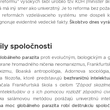
 "reformu" vysokých škôl urobilo tzv. KDH
(minister š
á má iný smer ako univerzitný. Je to reforma bez poža
 reformách vzdelávacieho systému sme dospeli k
Školstvo dnes vyrá
ignoruje evidentné vedecké fakty.
ily spoločnosti
 globálneho parazita
proti evolučným, biologickým a
brane hromadného ničenia neomarxizmus, Frankfurtsk
rxizmu, Boaská antropológia, Adornova sociológi
bezhraničnú intelektu
a filozofia, ktoré predstavujú
i začala Frankfurtská škola s cieľom
"Západ skazíme
ntelektuálov a s ich pomocou rozložiť západnú civi
a salámovou metódou porážajú univerzitnú intel
na moc globálneho parazita robí deštrukciu spolo