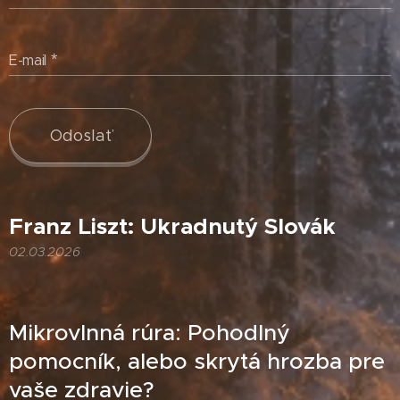
E-mail
Odoslať
Franz Liszt: Ukradnutý Slovák
02.03.2026
Mikrovlnná rúra: Pohodlný
pomocník, alebo skrytá hrozba pre
vaše zdravie?