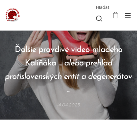
Hľadať
Ďalšie pravdivé video mladého
Kaliňáka
... alebo prehľad
protislovenských entít a degenerátov
...
14.04.2025