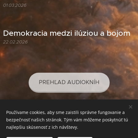
01.03.2026
Demokracia medzi ilúziou a bojom
22.02.2026
PREHĽAD AUDIOKNÍH
Používame cookies, aby sme zaistili správne fungovanie a
PREHĽAD PODCASTOV
bezpečnosť našich stránok. Tým vám môžeme poskytnúť tú
najlepšiu skúsenosť z ich návštevy.