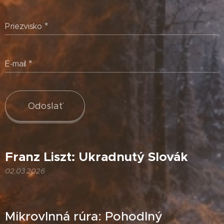
Priezvisko
E-mail
Odoslať
Franz Liszt: Ukradnutý Slovák
02.03.2026
Mikrovlnná rúra: Pohodlný