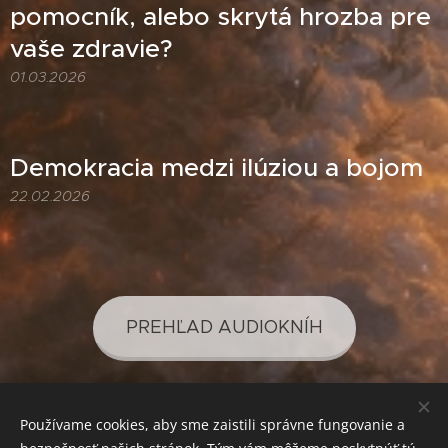
pomocník, alebo skrytá hrozba pre
vaše zdravie?
01.03.2026
Demokracia medzi ilúziou a bojom
22.02.2026
PREHĽAD AUDIOKNÍH
Používame cookies, aby sme zaistili správne fungovanie a
PREHĽAD PODCASTOV