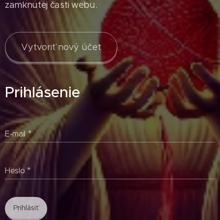
zamknutej časti webu.
Vytvoriť nový účet
Prihlásenie
E-mail
Heslo
Prihlásiť