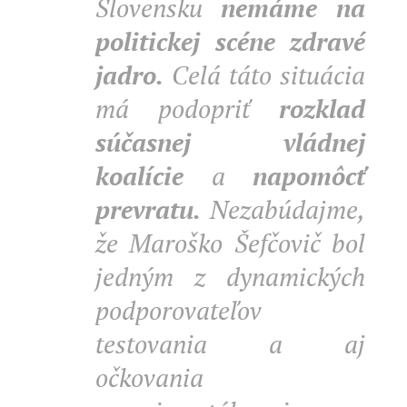
Slovensku
nemáme na
politickej scéne zdravé
jadro.
Celá táto situácia
má podopriť
rozklad
súčasnej vládnej
koalície
a
napomôcť
prevratu.
Nezabúdajme,
že Maroško Šefčovič bol
jedným z dynamických
podporovateľov
testovania a aj
očkovania