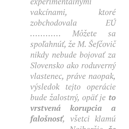
experimentálnymi
vakcínami, ktoré
zobchodovala EÚ
............ Môžete sa
spoľahnúť, že M. Šefčovič
nikdy nebude bojovať za
Slovensko ako roduverný
vlastenec, práve naopak,
výsledok tejto operácie
bude žalostný, opäť je
to
vrstvená korupcia a
falošnosť
, všetci klamú