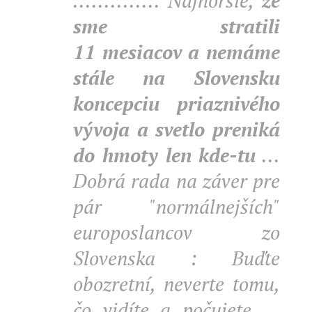
.............. Najhoršie,
že
sme stratili
11
mesiacov
a
nemáme
stále na Slovensku
koncepciu priaznivého
vývoja a svetlo preniká
do hmoty len kde-tu
...
Dobrá rada na záver pre
pár "normálnejších"
europoslancov zo
Slovenska : Buďte
obozretní, neverte tomu,
čo vidíte a počujete ...