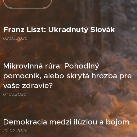
Franz Liszt: Ukradnutý Slovák
02.03.2026
Mikrovlnná rúra: Pohodlný
pomocník, alebo skrytá hrozba pre
vaše zdravie?
01.03.2026
Demokracia medzi ilúziou a bojom
22.02.2026