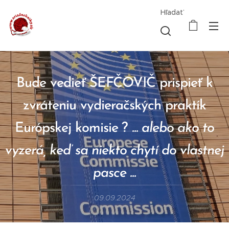
Hľadať
Bude vedieť ŠEFČOVIČ prispieť k
zvráteniu vydieračských praktík
Európskej komisie ?
... alebo ako to
vyzerá, keď sa niekto chytí do vlastnej
pasce ...
09.09.2024