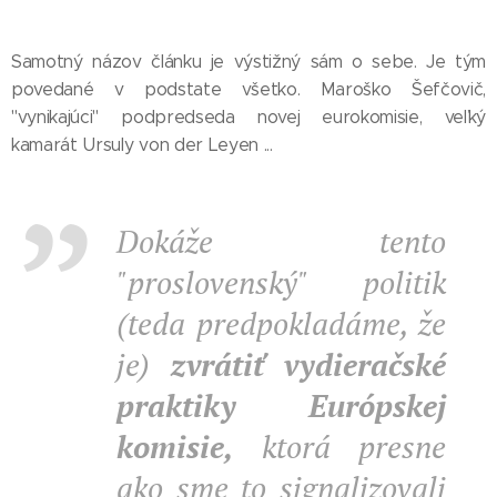
Samotný názov článku je výstižný sám o sebe. Je tým
povedané v podstate všetko. Maroško Šefčovič,
"vynikajúci" podpredseda novej eurokomisie, veľký
kamarát Ursuly von der Leyen ...
Dokáže tento
"proslovenský" politik
(teda predpokladáme, že
je)
zvrátiť vydieračské
praktiky
Európskej
komisie,
ktorá presne
ako sme to signalizovali