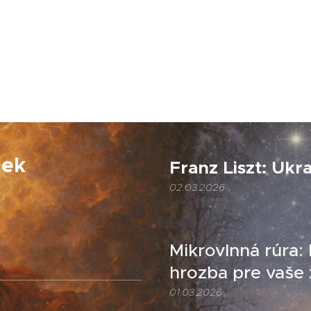
iek
Franz Liszt: Ukr
02.03.2026
Mikrovlnná rúra:
hrozba pre vaše 
01.03.2026