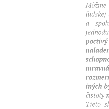
Môžme 
ľudskej 
a spol
jednod
poctivý
nalade
schopno
mravná
rozmer
iných b
čistoty
Tieto s