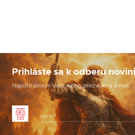
Prihláste sa k odberu novin
Napíšte prosím Vaše meno, priezvisko a e-mail.
Meno