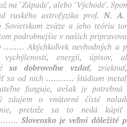
 už na "Západe", alebo "Východe". Sp
ad ruského astrofyzika prof.
N. A.
 Sovietskom zväze a jeho teóriu tor
 tom podrobnejšie v našich pripravov
) ........ Akýchkoľvek nevhodných a p
 vychýleností, energii, úpisov, a
bné
sa dobrovoľne vzdať
, zrieknuť
ť sa od nich ........... štúdium meta
ateľne funguje, avšak je potrebná
vý záujem o vnútorné čisté nalad
anie, pretože sa to nedá kúpiť
........
Slovensko je veľmi dôležité 