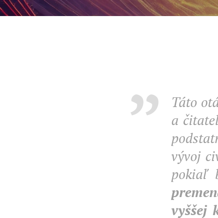
Táto ot
a čitate
podstat
vývoj c
pokiaľ 
premena
vyššej 