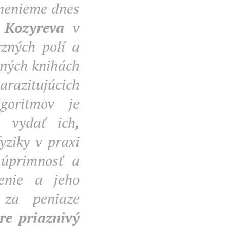
omenieme dnes
 Kozyreva
v
zných polí a
aných knihách
arazitujúcich
lgoritmov je
, vydať ich,
fyziky v praxi
 úprimnosť a
enie a jeho
 za peniaze
pre priaznivý