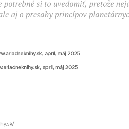
e potrebné si to uvedomiť, pretože nej
le aj o presahy princípov planetárnyc
.ariadneknihy.sk, apríl, máj 2025
ariadneknihy.sk, apríl, máj
2025
hy.sk/