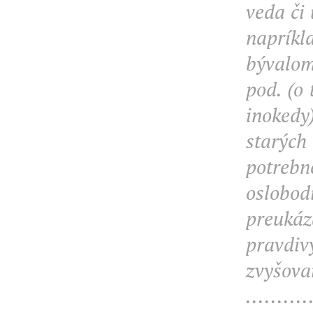
veda či
napríkl
bývalom
pod. (o
inokedy
starých
potre
oslobodi
preukáz
pravdi
zvyšov
..........