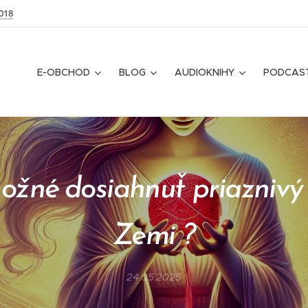
018
E-OBCHOD
BLOG
AUDIOKNIHY
PODCAS
ožné dosiahnuť priaznivý
Zemi ?
24.05.2025