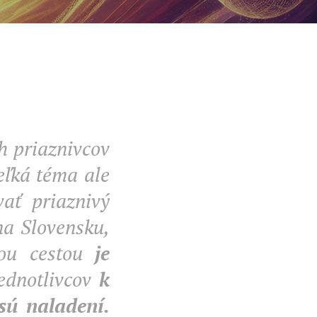
h priaznivcov
veľká téma ale
ať priaznivý
na Slovensku,
inou cestou
je
jednotlivcov
k
 sú naladení.