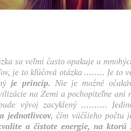
ázka sa veľmi často opakuje u mnohýc
ľov, je to kľúčová otázka ........ Je to 
ný
je princíp.
Nie je možné očakáv
ivilizácie na Zemi a pochopiteľne ani 
bude vývoj zacyklený .......... Jed
 jednotlivcov
, čím väčšieho počtu 
kvalite a čistote energie, na ktorú