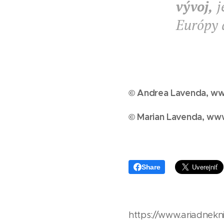
vývoj,
j
Európy a
© Andrea Lavenda, www
© Marian Lavenda, www.
Share
https://www.ariadnekni