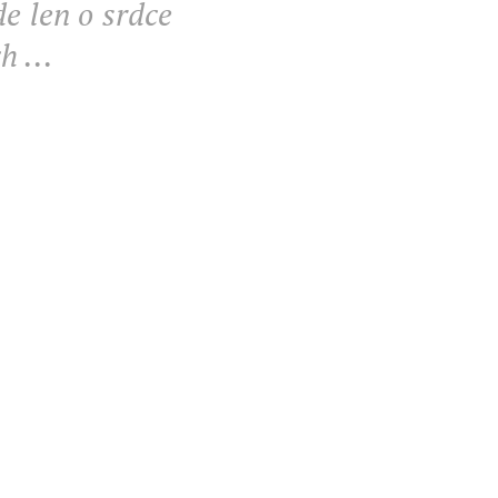
de len o srdce
h ...