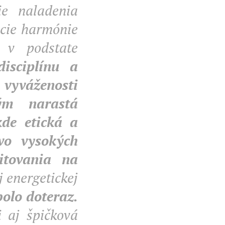
ie naladenia
rácie harmónie
o v podstate
disciplínu a
 vyváženosti
tým narastá
kde etická a
vo vysokých
itovania na
 energetickej
bolo doteraz.
i aj špičková