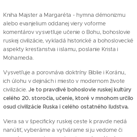
Kniha Majster a Margaréta - hymna démonizmu
alebo evanjelium oddanej viery voforme
komentárov vysvetľuje učenie o Bohu, bohoslovie
ruskej civilizácie, vykladá historické a bohoslovecké
aspekty kresťanstva i islamu, poslanie Krista i
Mohameda.
Vysvetľuje a porovnáva doktríny Biblie i Koránu,
ich úlohu v dejinách i miesto v modernom živote
Je to pravdivé bohoslovie ruskej kultúry
civilizácie.
celého 20. storočia, učenie, ktoré v mnohom určilo
osud civilizácie Ruska i celého ostatného ľudstva.
Viera sa v špecificky ruskej ceste k pravde nedá
nanútiť, vyberáme a vytvárame si ju vedome či