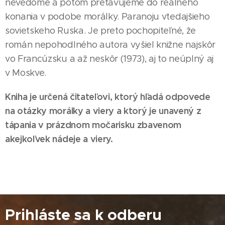
nevedome a potom pretavujeme do reálneho
konania v podobe morálky. Paranoju vtedajšieho
sovietskeho Ruska. Je preto pochopiteľné, že
román nepohodlného autora vyšiel knižne najskôr
vo Francúzsku a až neskôr (1973), aj to neúplný aj
v Moskve.
Kniha je určená čitateľovi, ktorý hľadá odpovede
na otázky morálky a viery a ktorý je unavený z
tápania v prázdnom močarisku zbavenom
akejkoľvek nádeje a viery.
Prihláste sa k odberu