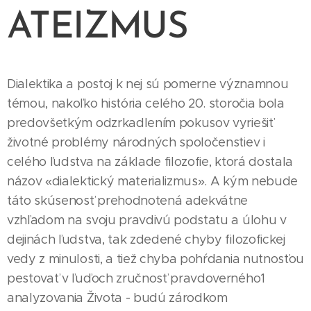
ATEIZMUS
Dialektika a postoj k nej sú pomerne významnou
témou, nakoľko história celého 20. storočia bola
predovšetkým odzrkadlením pokusov vyriešiť
životné problémy národných spoločenstiev i
celého ľudstva na základe filozofie, ktorá dostala
názov «dialektický materializmus». A kým nebude
táto skúsenosť prehodnotená adekvátne
vzhľadom na svoju pravdivú podstatu a úlohu v
dejinách ľudstva, tak zdedené chyby filozofickej
vedy z minulosti, a tiež chyba pohŕdania nutnosťou
pestovať v ľuďoch zručnosť pravdoverného1
analyzovania Života - budú zárodkom