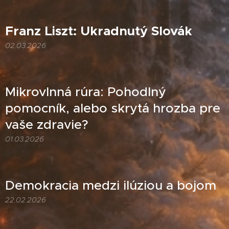
Franz Liszt: Ukradnutý Slovák
02.03.2026
Mikrovlnná rúra: Pohodlný
pomocník, alebo skrytá hrozba pre
vaše zdravie?
01.03.2026
Demokracia medzi ilúziou a bojom
22.02.2026