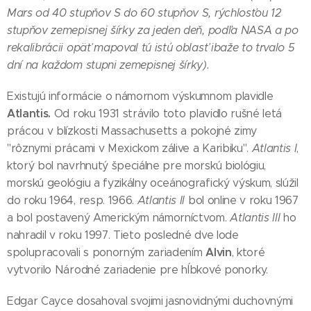
Mars od 40 stupňov S do 60 stupňov S, rýchlosťou 12
stupňov zemepisnej šírky za jeden deň, podľa NASA a po
rekalibrácii opäť mapoval tú istú oblasť ibaže to trvalo 5
dní na každom stupni zemepisnej šírky).
Existujú informácie o námornom výskumnom plavidle
Atlantis.
Od roku 1931 strávilo toto plavidlo rušné letá
prácou v blízkosti Massachusetts a pokojné zimy
"rôznymi prácami v Mexickom zálive a Karibiku".
Atlantis I
,
ktorý bol navrhnutý špeciálne pre morskú biológiu,
morskú geológiu a fyzikálny oceánografický výskum, slúžil
do roku 1964, resp. 1966.
Atlantis II
bol online v roku 1967
a bol postavený Americkým námorníctvom.
Atlantis III
ho
nahradil v roku 1997. Tieto posledné dve lode
Alvin
spolupracovali s ponorným zariadením
, ktoré
vytvorilo Národné zariadenie pre hĺbkové ponorky.
Edgar Cayce dosahoval svojimi jasnovidnými duchovnými