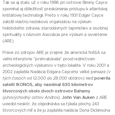
Tak sa aj stalo, už v roku 1986 pri ostrove Biminy. Cayce
spomínal aj dôležitosť preskúmania prístupu k atlantskej
krištáľovej technológii. Preto v roku 1931 Edgar Cayce
založil vlastnú neziskovú organizáciu na výskum
holistického zdravia, starodávnych tajomstiev a osobnej
spirituality s názvom Asociácia pre výskum a osvietenie
(ARE).
Práve zo zdrojov ARE je zrejmé, že americká NASA sa
veľmi intenzívne "prehrabávala" prostredníctvom
archeologických výskumov v tejto lokalite. V roku 2001 a
2002 zaplatila Nadácia Edgara Cayceho veľké peniaze
(v
poverila
tých časoch od 12.000 do 28.000 dolárov)
, keď
satelit IKONOS, aby nasnímal 630 kilometrov
štvorcových okolo dvoch ostrovov Bahamy
John Van Auken
(juhovýchodný ostrov Andros).
z ARE
uviedol neskôr, že objednávka sa týkala plochy 243
štvorcových míľ a že ju zaplatila nadácia Dona Dickinsona