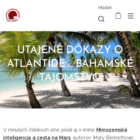
Hľadať
UTAJENÉ DÔKAZY O
ATLANTÍDE ... BAHAMSKÉ
TAJOMSTVO
11.05.2022
Mimozemská
V minulých článkoch sme písali aj o knihe
inteligencia a cesta na Mars
, autorov
Mary Bennettovej