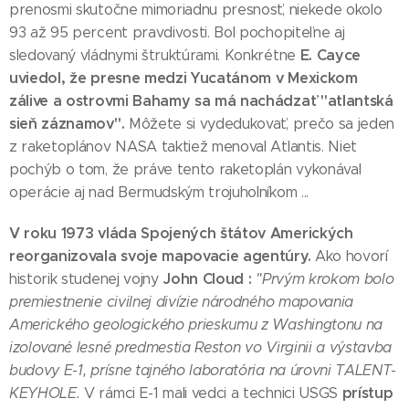
prenosmi skutočne mimoriadnu presnosť, niekede okolo
93 až 95 percent pravdivosti. Bol pochopiteľne aj
E. Cayce
sledovaný vládnymi štruktúrami. Konkrétne
uviedol, že presne medzi Yucatánom v Mexickom
zálive a ostrovmi Bahamy sa má nachádzať "atlantská
sieň záznamov".
Môžete si vydedukovať, prečo sa jeden
z raketoplánov NASA taktiež menoval Atlantis. Niet
pochýb o tom, že práve tento raketoplán vykonával
operácie aj nad Bermudským trojuholníkom ...
V roku 1973 vláda Spojených štátov Amerických
reorganizovala svoje mapovacie agentúry.
Ako hovorí
John Cloud :
historik studenej vojny
"Prvým krokom bolo
premiestnenie civilnej divízie národného mapovania
Amerického geologického prieskumu z Washingtonu na
izolované lesné predmestia Reston vo Virginii a výstavba
budovy E-1, prísne tajného laboratória na úrovni TALENT-
prístup
KEYHOLE.
V rámci E-1 mali vedci a technici USGS