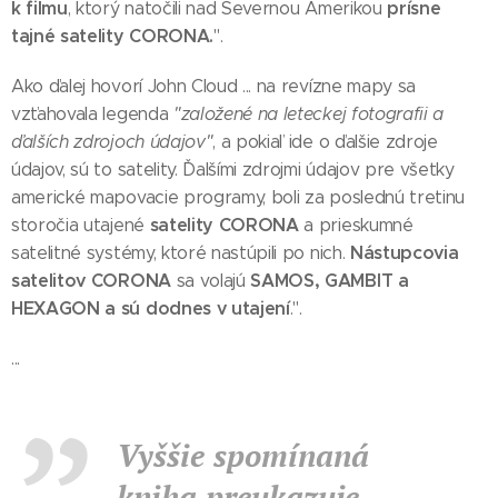
k filmu
prísne
, ktorý natočili nad Severnou Amerikou
tajné satelity CORONA.
".
Ako ďalej hovorí John Cloud ... na revízne mapy sa
vzťahovala legenda
"založené na leteckej fotografii a
ďalších zdrojoch údajov"
, a pokiaľ ide o ďalšie zdroje
údajov, sú to satelity. Ďalšími zdrojmi údajov pre všetky
americké mapovacie programy, boli za poslednú tretinu
satelity CORONA
storočia utajené
a prieskumné
Nástupcovia
satelitné systémy, ktoré nastúpili po nich.
satelitov CORONA
SAMOS, GAMBIT a
sa volajú
HEXAGON a sú dodnes v utajení
.".
...
Vyššie spomínaná
kniha preukazuje