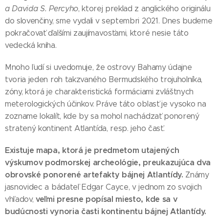
a Davida S. Percyho
, ktorej preklad z anglického originálu
do slovenčiny, sme vydali v septembri 2021. Dnes budeme
pokračovať ďalšími zaujímavosťami, ktoré nesie táto
vedecká kniha.
Mnoho ľudí si uvedomuje, že ostrovy Bahamy údajne
tvoria jeden roh takzvaného Bermudského trojuholníka,
zóny, ktorá je charakteristická formáciami zvláštnych
meterologických účinkov. Práve táto oblasť je vysoko na
zozname lokalít, kde by sa mohol nachádzať ponorený
stratený kontinent Atlantída, resp. jeho časť.
Existuje mapa, ktorá je predmetom utajených
výskumov podmorskej archeológie, preukazujúca dva
obrovské ponorené artefakty bájnej Atlantídy.
Známy
jasnovidec a bádateľ Edgar Cayce, v jednom zo svojich
veľmi presne popísal miesto, kde sa v
vhľadov,
budúcnosti vynoria časti kontinentu bájnej Atlantídy.