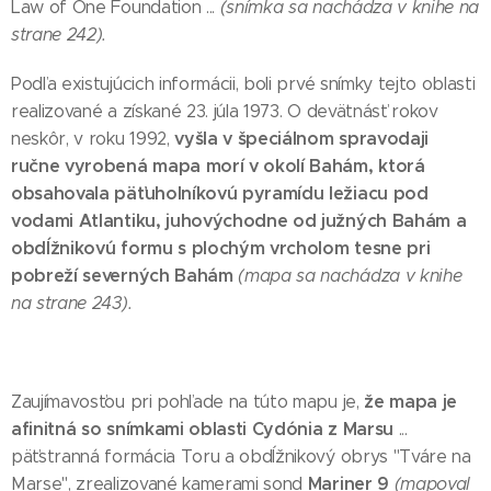
Law of One Foundation ...
(snímka sa nachádza v knihe na
strane 242).
Podľa existujúcich informácii, boli prvé snímky tejto oblasti
realizované a získané 23. júla 1973. O devätnásť rokov
vyšla v špeciálnom spravodaji
neskôr, v roku 1992,
ručne vyrobená mapa morí v okolí Bahám, ktorá
obsahovala päťuholníkovú pyramídu ležiacu pod
vodami Atlantiku, juhovýchodne od južných Bahám a
obdĺžnikovú formu s plochým vrcholom tesne pri
pobreží severných Bahám
(mapa sa nachádza v knihe
na strane 243).
že mapa je
Zaujímavosťou pri pohľade na túto mapu je,
afinitná so snímkami oblasti Cydónia z Marsu
...
päťstranná formácia Toru a obdĺžnikový obrys "Tváre na
Mariner 9
Marse", zrealizované kamerami sond
(mapoval