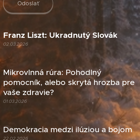
Odoslať
Franz Liszt: Ukradnutý Slovák
02.03.2026
Mikrovlnná rúra: Pohodlný
pomocník, alebo skrytá hrozba pre
vaše zdravie?
01.03.2026
Demokracia medzi ilúziou a bojom
22.02.2026