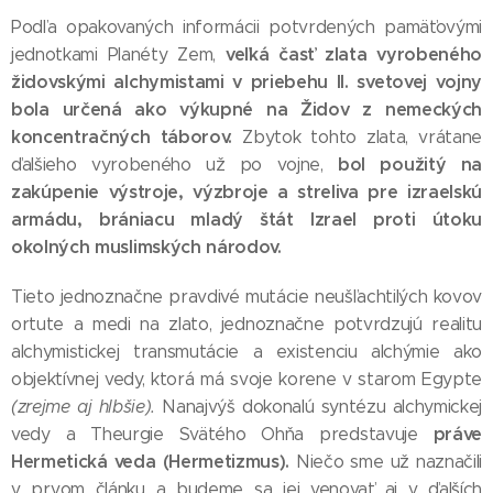
Podľa opakovaných informácii potvrdených pamäťovými
veľká časť zlata vyrobeného
jednotkami Planéty Zem,
židovskými alchymistami v priebehu II. svetovej vojny
bola určená ako výkupné na Židov z nemeckých
koncentračných táborov.
Zbytok tohto zlata, vrátane
bol použitý na
ďalšieho vyrobeného už po vojne,
zakúpenie výstroje, výzbroje a streliva pre izraelskú
armádu, brániacu mladý štát Izrael proti útoku
okolných muslimských národov.
Tieto jednoznačne pravdivé mutácie neušľachtilých kovov
ortute a medi na zlato, jednoznačne potvrdzujú realitu
alchymistickej transmutácie a existenciu alchýmie ako
objektívnej vedy, ktorá má svoje korene v starom Egypte
(zrejme aj hlbšie).
Nanajvýš dokonalú syntézu alchymickej
práve
vedy a Theurgie Svätého Ohňa predstavuje
Hermetická veda (Hermetizmus).
Niečo sme už naznačili
v prvom článku a budeme sa jej venovať aj v ďalších