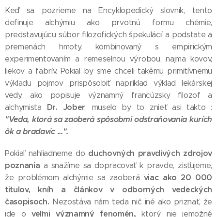
Keď sa pozrieme na Encyklopedický slovník, tento
definuje alchýmiu ako prvotnú formu chémie,
predstavujúcu súbor filozofických špekulácií a podstate a
premenách hmoty, kombinovaný s empirickým
experimentovaním a remeselnou výrobou, najmä kovov,
liekov a fabrív. Pokiaľ by sme chceli takému primitívnemu
výkladu pojmov prispôsobiť napríklad výklad lekárskej
vedy, ako popisuje významný francúzsky filozof a
Dr. Jober
alchymista
, muselo by to znieť asi takto :
"Veda, ktorá sa zaoberá spôsobmi odstraňovania kurích
ôk a bradavíc ...".
duchovných pravdivých zdrojov
Pokiaľ nahliadneme do
poznania
a snažíme sa dopracovať k pravde, zisťujeme,
viac ako 20 000
že problémom alchýmie sa zaoberá
titulov, kníh a článkov v odborných vedeckých
časopisoch.
Nezostáva nám teda nič iné ako priznať, že
veľmi významný fenomén,
ide o
ktorý nie jemožné