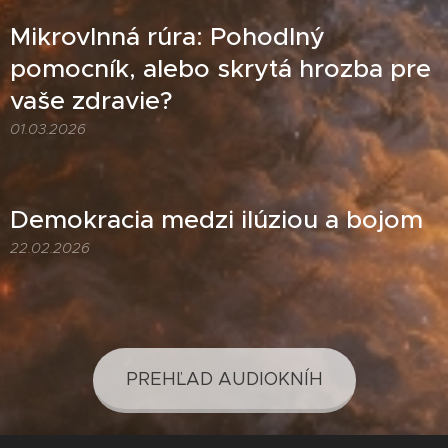
Mikrovlnná rúra: Pohodlný
pomocník, alebo skrytá hrozba pre
vaše zdravie?
01.03.2026
Demokracia medzi ilúziou a bojom
22.02.2026
PREHĽAD AUDIOKNÍH