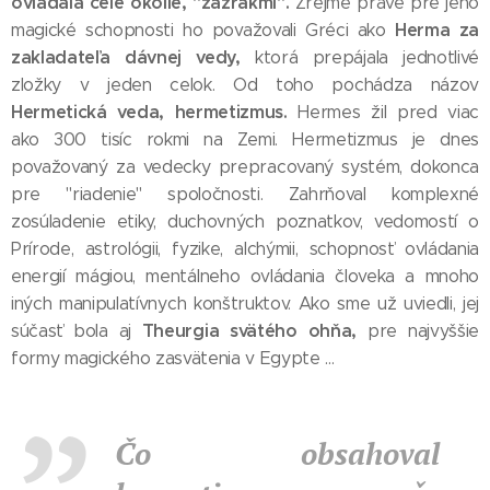
ovládala celé okolie, "zázrakmi".
Zrejme práve pre jeho
Herma za
magické schopnosti ho považovali Gréci ako
zakladateľa dávnej vedy,
ktorá prepájala jednotlivé
zložky v jeden celok. Od toho pochádza názov
Hermetická veda, hermetizmus.
Hermes žil pred viac
ako 300 tisíc rokmi na Zemi. Hermetizmus je dnes
považovaný za vedecky prepracovaný systém, dokonca
pre "riadenie" spoločnosti. Zahrňoval komplexné
zosúladenie etiky, duchovných poznatkov, vedomostí o
Prírode, astrológii, fyzike, alchýmii, schopnosť ovládania
energií mágiou, mentálneho ovládania človeka a mnoho
iných manipulatívnych konštruktov. Ako sme už uviedli, jej
Theurgia svätého ohňa,
súčasť bola aj
pre najvyššie
formy magického zasvätenia v Egypte ...
Čo obsahoval