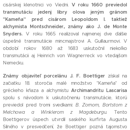
V roku 1660 previedol
cisárskej klenotnici vo Viedni.
transmutáciu jedenj libry olova jeným gránom
"Kameňa" pred cisárom Leopoldom I. taktiež
alchymista Montschneider, známy ako J. de Monte
Snyders.
V roku 1665 realizoval najmenej dve ďalšie
úspešné transmutácie mincmajstrovi A. Guillaurmovi. V
období rokov 1680 až 1683 uskutočnil niekoľko
transmutácii aj Heinrich von Wagnerreck vo vtedajšom
Nemecku.
Známy objaviteľ porcelánu J. F. Boettiger
získal na
začiatku 18. storočia malé množstvo "Kameňa" od
Archimandritu Lascarisa
gréckeho kňaza a alchymistu
spolu s návodom k uskutočneniu transmutácie, ktorú
previedol pred tromi svedkami:
B. Zornom, Bortstom z
Melchowa a Winklerom z Magdeburgu.
Tento
Boettigerov úspech utvrdil saského kurfirta Augusta
Silného v presvedčení, že Boettiger pozná tajomstvo