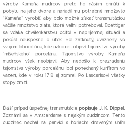
výroby Kameňa mudrcov, preto ho násilím prinútil k
pobytu na jeho dvore a nariadil mu potrebné množsvto
"Kameňa" vyrobiť, aby bolo možné získať transmutáciou
väčšie množstvo zlata, ktoré veľmi potreboval. Boettiger
sa vďaka chválenkárstvu ocitol v nepríjemnej situácii a
pokúsil neúspešne o útek. Bol zatknutý, uväznený vo
svojom laboratóriu, kde nakoniec objavil tajomstvo výroby
"míšeňského" porcelánu. Tajomstvo výroby Kameňa
mudrcov však neobjavil. Aby nedošlo k prezradeniu
tajomstva výroby porcelánu, bol ponechaný kurfírom vo
väzení, kde v roku 1719 aj zomrel. Po Lascarisovi všetky
stopy zmizli.
popisuje J. K. Dippel.
Ďalší prípad úspečnej transmutácie
Zoznámil sa v Amsterdame s nejakým cudzincom. Tento
cudzinec nechal na panvici s horiacim dreveným uhlím