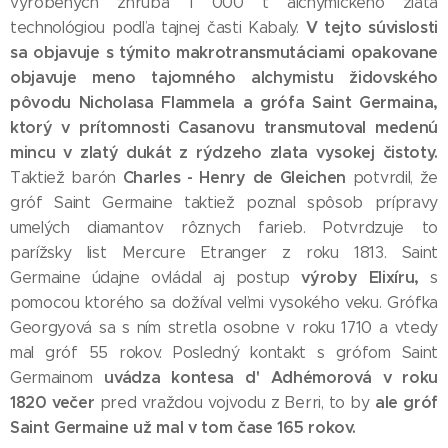
vyrobených zhruba 1 000 t alchymického zlata
V tejto súvislosti
technológiou podľa tajnej časti Kabaly.
sa objavuje s týmito makrotransmutáciami opakovane
objavuje meno tajomného alchymistu židovského
pôvodu Nicholasa Flammela a grófa Saint Germaina,
ktorý v prítomnosti Casanovu transmutoval medenú
mincu v zlatý dukát z rýdzeho zlata vysokej čistoty.
Charles - Henry de Gleichen
Taktiež barón
potvrdil, že
gróf Saint Germaine taktiež poznal spôsob prípravy
umelých diamantov rôznych farieb. Potvrdzuje to
parížsky list Mercure Etranger z roku 1813. Saint
výroby Elixíru,
Germaine údajne ovládal aj postup
s
pomocou ktorého sa dožíval veľmi vysokého veku. Grófka
Georgyová sa s ním stretla osobne v roku 1710 a vtedy
mal gróf 55 rokov. Posledný kontakt s grófom Saint
uvádza kontesa d' Adhémorová v roku
Germainom
1820 večer
ale gróf
pred vraždou vojvodu z Berri, to by
Saint Germaine už mal v tom čase 165 rokov.