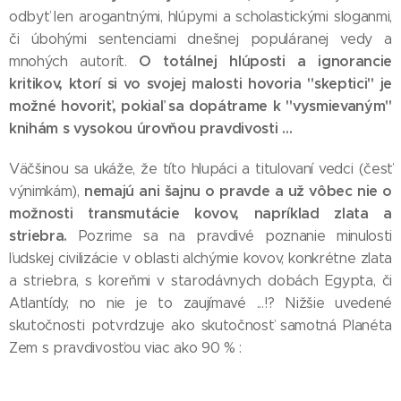
odbyť len arogantnými, hlúpymi a scholastickými sloganmi,
či úbohými sentenciami dnešnej populáranej vedy a
O totálnej hlúposti a ignorancie
mnohých autorít.
kritikov, ktorí si vo svojej malosti hovoria "skeptici" je
možné hovoriť, pokiaľ sa dopátrame k "vysmievaným"
knihám s vysokou úrovňou pravdivosti ...
Väčšinou sa ukáže, že títo hlupáci a titulovaní vedci (česť
nemajú ani šajnu o pravde a už vôbec nie o
výnimkám),
možnosti transmutácie kovov, napríklad zlata a
striebra.
Pozrime sa na pravdivé poznanie minulosti
ľudskej civilizácie v oblasti alchýmie kovov, konkrétne zlata
a striebra, s koreňmi v starodávnych dobách Egypta, či
Atlantídy, no nie je to zaujímavé ...!? Nižšie uvedené
skutočnosti potvrdzuje ako skutočnosť samotná Planéta
Zem s pravdivosťou viac ako 90 % :