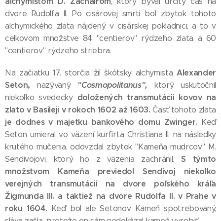
alchymistom D. Zachairom
, ktorý býval určitý čas na
dvore Rudolfa II. Po cisárovej smrti bol zbytok tohoto
alchymického zlata nájdený v cisárskej pokladnici, a to v
celkovom množstve 84 "centierov" rýdzeho zlata a 60
"centierov" rýdzeho striebra.
Alexander
Na začiatku 17. storčia žil škótsky alchymista
Seton,
"Cosmopolitanus",
nazývaný
ktorý uskutočnil
doložených transmutácii kovov na
niekoľko svedecky
zlato v Basileji v rokoch 1602 až 1603.
Časť tohoto zlata
je dodnes v majetku bankového domu Zwinger.
Keď
Seton umieral vo väzení kurfirta Christiana II. na následky
krutého mučenia, odovzdal zbytok "Kameňa mudrcov" M.
S týmto
Sendivojovi, ktorý ho z väzenia zachránil.
množstvom Kameňa previedol Sendivoj niekoľko
verejných transmutácii na dvore poľského kráľa
Žigmunda III. a taktiež na dvore Rudolfa II. v Prahe v
roku 1604.
Keď bol ale Setonov Kameň spotrebovaný,
sláva zašla, pretože on sám nedokázal kameň vyrobiť.