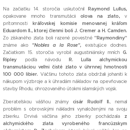
Raymond Lullus,
Na začiatku 14. storočia uskutočnil
olova na zlato,
opakovane mnoho transmutácii
v
kráľovskej komisie menovanej kráľom
prítomnosti
Eduardom II., ktorej členmi boli J. Cremer a H. Camden.
"Raymondiny"
Zo získaného zlata boli razené povestné
"Nobles a la Rose",
známe ako
existujúce dodnes.
G.
Začiatkom 15. storočia vyrobil augustiniánsky mních
Ripley
R. Lulla alchymickou
podľa návodu
transmutáciou veľmi čisté zlato
v úhrnnej hmotnosti
100 000 libier.
Väčšinu tohoto zlata obdržali johaniti k
nákupom výzbroje a k úhradám nákladov na opevňovacie
stavby Rhodu, ohrozovaného útokmi islamských vojsk.
cisár Rudolf II.
Zberateľskou vášňou známy
, nemal
problém s obrovskými nákladmi vynaloženými na svoju
z
zbierku. Drvivá väčšina jeho zbierky pochádzala
alchymického zlata vyrobeného francúzskym