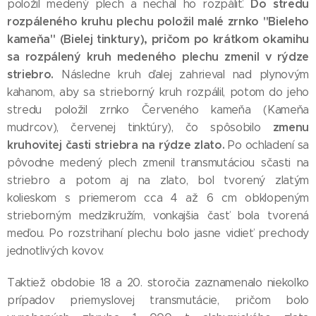
Do stredu
položil medený plech a nechal ho rozpáliť.
rozpáleného kruhu plechu položil malé zrnko "Bieleho
kameňa" (Bielej tinktury), pričom po krátkom okamihu
sa rozpálený kruh medeného plechu zmenil v rýdze
striebro.
Následne kruh ďalej zahrieval nad plynovým
kahanom, aby sa strieborný kruh rozpálil, potom do jeho
stredu položil zrnko Červeného kameňa (Kameňa
zmenu
mudrcov), červenej tinktúry), čo spôsobilo
kruhovitej časti striebra na rýdze zlato.
Po ochladení sa
pôvodne medený plech zmenil transmutáciou sčasti na
striebro a potom aj na zlato, bol tvorený zlatým
kolieskom s priemerom cca 4 až 6 cm obklopeným
strieborným medzikružím, vonkajšia časť bola tvorená
meďou. Po rozstrihaní plechu bolo jasne vidieť prechody
jednotlivých kovov.
Taktiež obdobie 18 a 20. storočia zaznamenalo niekoľko
prípadov priemyslovej transmutácie, pričom bolo