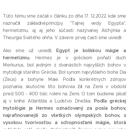
Túto tému sme začali v článku zo dňa 17. 12.2022, kde sme
naznačili základnéprincípy "Tajnej vedy Egypta",
hermetizmu, aj aj jeho súčasti nazývanej Alchýmia a
Theurgia Svätého ohňa. V závere prvej časti sme uviedli :
Egypt je kolískou mágie a
Ako sme už uviedli,
hermetizmu.
Hermes je v gréckom poňatí duch
Merkurius, bol jedným z dvanástich najvyšších bohov v
mytológii starého Grécka. Bol synom najvyššieho boha Dia
(Zeus) a bohyne Maie. Podľa konkrétnych zdrojov
poznania, skutočne títo bohovia žili na Zemi v období
pred 500 - 400 tisíc rokmi na Zemi. O tom budeme písať
Podľa gréckej
aj v knihe Atlantída a Ľudstvo Dneška.
mytológie je Hermes označovaný za posla bohov,
najrafinovanejší zo všetkých olympských bohov, s
vysokou tvorivosťou a schopnosťami mágie, ktorá