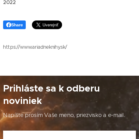
2022
Share
https://www.ariadneknihy.sk/
Prihláste sa k odberu
noviniek
Napíšte prosím Vaše meno, priezvisko a e-mail.