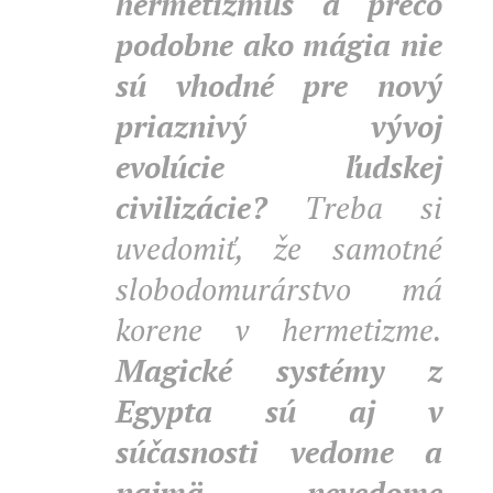
hermetizmus a prečo
podobne ako mágia nie
sú vhodné pre nový
priaznivý vývoj
evolúcie ľudskej
civilizácie?
Treba si
uvedomiť, že samotné
slobodomurárstvo má
korene v hermetizme.
Magické systémy z
Egypta sú aj v
súčasnosti vedome a
najmä nevedome