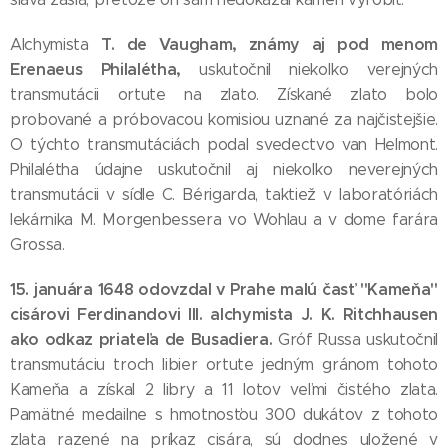
T. de Vaugham, známy aj pod menom
Alchymista
Erenaeus Philalétha,
uskutočnil niekoľko verejných
transmutácii ortute na zlato. Získané zlato bolo
probované a próbovacou komisiou uznané za najčistejšie.
O týchto transmutáciách podal svedectvo van Helmont.
Philalétha údajne uskutočnil aj niekoľko neverejných
transmutácii v sídle C. Bérigarda, taktiež v laboratóriách
lekárnika M. Morgenbessera vo Wohlau a v dome farára
Grossa.
1
5. januára 1648 odovzdal v Prahe malú časť "Kameňa"
cisárovi Ferdinandovi III. alchymista J. K. Ritchhausen
ako odkaz priateľa de Busadiera.
Gróf Russa uskutočnil
transmutáciu troch libier ortute jedným gránom tohoto
Kameňa a získal 2 libry a 11 lotov veľmi čistého zlata.
Pamätné medailne s hmotnosťou 300 dukátov z tohoto
zlata razené na príkaz cisára, sú dodnes uložené v