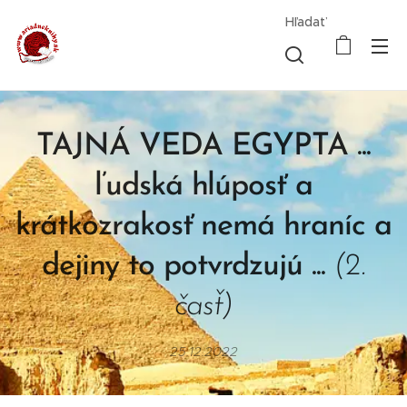
Hľadať
TAJNÁ VEDA EGYPTA ...
ľudská hlúposť a
krátkozrakosť nemá hraníc a
dejiny to potvrdzujú ...
(2.
časť)
25.12.2022