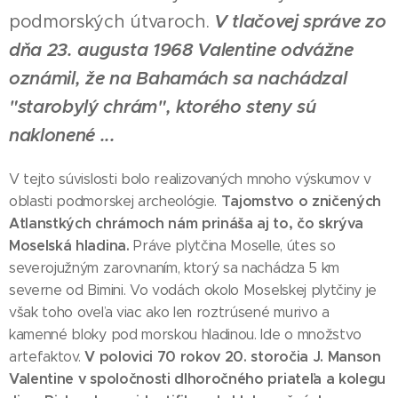
podmorských útvaroch.
V tlačovej správe zo
dňa 23. augusta 1968 Valentine odvážne
oznámil, že na Bahamách sa nachádzal
"starobylý chrám", ktorého steny sú
naklonené ...
V tejto súvislosti bolo realizovaných mnoho výskumov v
Tajomstvo o zničených
oblasti podmorskej archeológie.
Atlanstkých chrámoch nám prináša aj to, čo skrýva
Moselská hladina.
Práve plytčina Moselle, útes so
severojužným zarovnaním, ktorý sa nachádza 5 km
severne od Bimini. Vo vodách okolo Moselskej plytčiny je
však toho oveľa viac ako len roztrúsené murivo a
kamenné bloky pod morskou hladinou. Ide o množstvo
V polovici 70 rokov 20. storočia J. Manson
artefaktov.
Valentine v spoločnosti dlhoročného priateľa a kolegu