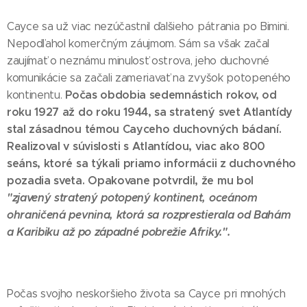
Cayce sa už viac nezúčastnil ďalšieho pátrania po Bimini.
Nepodľahol komerčným záujmom. Sám sa však začal
zaujímať o neznámu minulosť ostrova, jeho duchovné
komunikácie sa začali zameriavať na zvyšok potopeného
Počas obdobia sedemnástich rokov, od
kontinentu.
roku 1927 až do roku 1944, sa stratený svet Atlantídy
stal zásadnou témou Cayceho duchovných bádaní.
Realizoval v súvislosti s Atlantídou, viac ako 800
seáns, ktoré sa týkali priamo informácii z duchovného
pozadia sveta. Opakovane potvrdil, že mu bol
"zjavený stratený potopený kontinent, oceánom
ohraničená pevnina, ktorá sa rozprestierala od Bahám
a Karibiku až po západné pobrežie Afriky.".
Počas svojho neskoršieho života sa Cayce pri mnohých