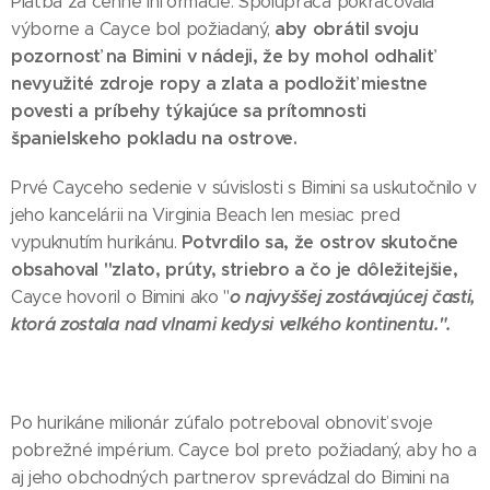
Platba za cenné informácie. Spolupráca pokračovala
aby obrátil svoju
výborne a Cayce bol požiadaný,
pozornosť na Bimini v nádeji, že by mohol odhaliť
nevyužité zdroje ropy a zlata a podložiť miestne
povesti a príbehy týkajúce sa prítomnosti
španielskeho pokladu na ostrove.
Prvé Cayceho sedenie v súvislosti s Bimini sa uskutočnilo v
jeho kancelárii na Virginia Beach len mesiac pred
Potvrdilo sa, že ostrov skutočne
vypuknutím hurikánu.
obsahoval "zlato, prúty, striebro a čo je dôležitejšie,
o najvyššej zostávajúcej časti,
Cayce hovoril o Bimini ako "
ktorá zostala nad vlnami kedysi veľkého kontinentu.".
Po hurikáne milionár zúfalo potreboval obnoviť svoje
pobrežné impérium. Cayce bol preto požiadaný, aby ho a
aj jeho obchodných partnerov sprevádzal do Bimini na