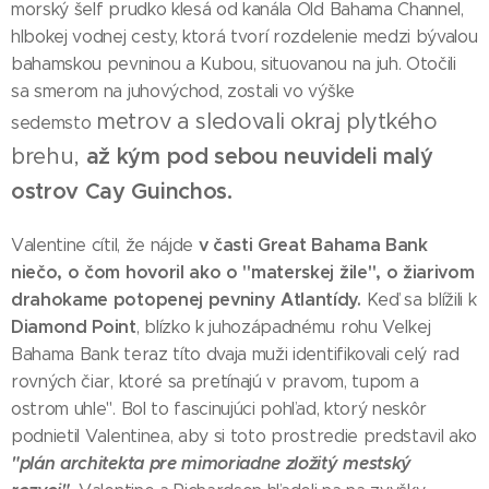
morský šelf prudko klesá od kanála Old Bahama Channel,
hlbokej vodnej cesty, ktorá tvorí rozdelenie medzi bývalou
bahamskou pevninou a Kubou, situovanou na juh. Otočili
sa smerom na juhovýchod, zostali vo výške
metrov a sledovali okraj plytkého
sedemsto
brehu,
až kým pod sebou neuvideli malý
ostrov Cay Guinchos.
v časti Great Bahama Bank
Valentine cítil, že nájde
niečo, o čom hovoril ako o "materskej žile", o žiarivom
drahokame potopenej pevniny Atlantídy.
Keď sa blížili k
Diamond Point
, blízko k juhozápadnému rohu Veľkej
Bahama Bank teraz títo dvaja muži identifikovali celý rad
rovných čiar, ktoré sa pretínajú v pravom, tupom a
ostrom uhle". Bol to fascinujúci pohľad, ktorý neskôr
podnietil Valentinea, aby si toto prostredie predstavil ako
"plán architekta pre mimoriadne zložitý mestský