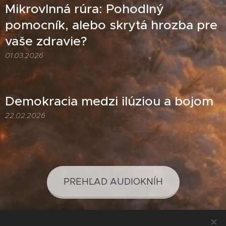
Mikrovlnná rúra: Pohodlný
pomocník, alebo skrytá hrozba pre
vaše zdravie?
01.03.2026
Demokracia medzi ilúziou a bojom
22.02.2026
PREHĽAD AUDIOKNÍH