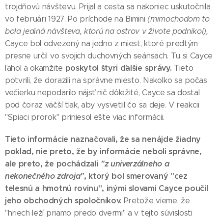
trojdňovú návštevu. Prijal a cesta sa nakoniec uskutočnila
vo februári 1927. Po príchode na Bimini
(mimochodom to
bola jediná návšteva, ktorú na ostrov v živote podnikol),
Cayce bol odvezený na jedno z miest, ktoré predtým
presne určil vo svojich duchovných seánsach. Tu si Cayce
poskytol štyri ďalšie správy.
ľahol a okamžite
Tieto
potvrili, že dorazili na správne miesto. Nakoľko sa počas
večierku nepodarilo nájsť nič dôležité, Cayce sa dostal
pod čoraz väčší tlak, aby vysvetlil čo sa deje. V reakcii
"Spiaci prorok" priniesol ešte viac informácii.
Tieto informácie naznačovali, že sa nenájde žiadny
poklad, nie preto, že by informácie neboli správne,
ale preto, že pochádzali
"z univerzálneho a
nekonečného zdroja"
, ktorý bol smerovaný "cez
telesnú a hmotnú rovinu", inými slovami Cayce poučil
jeho obchodných spoločníkov.
Pretože vieme, že
"hriech leží priamo predo dvermi" a v tejto súvislosti