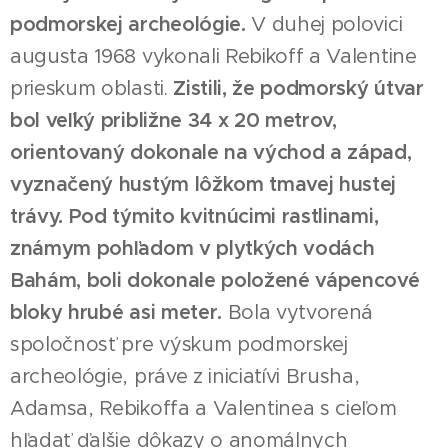
podmorskej archeológie.
V duhej polovici
augusta 1968 vykonali Rebikoff a Valentine
prieskum oblasti.
Zistili, že podmorský útvar
bol veľký približne 34 x 20 metrov,
orientovaný dokonale na východ a západ,
vyznačený hustým lôžkom tmavej hustej
trávy. Pod týmito kvitnúcimi rastlinami,
známym
pohľadom v plytkých vodách
Bahám, boli dokonale položené vápencové
bloky hrubé asi meter.
Bola vytvorená
spoločnosť pre výskum podmorskej
archeológie, práve z iniciatívi Brusha,
Adamsa, Rebikoffa a Valentinea s cieľom
hľadať ďalšie dôkazy o anomálnych