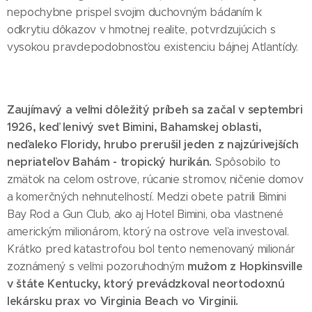
nepochybne prispel svojim duchovným bádaním k
odkrytiu dôkazov v hmotnej realite, potvrdzujúcich s
vysokou pravdepodobnosťou existenciu bájnej Atlantídy.
Zaujímavý a veľmi dôležitý príbeh sa začal v septembri
1926, keď lenivý svet Bimini, Bahamskej oblasti,
neďaleko Floridy, hrubo prerušil jeden z najzúrivejších
nepriateľov Bahám - tropický hurikán.
Spôsobilo to
zmätok na celom ostrove, rúcanie stromov, ničenie domov
a komerčných nehnuteľností. Medzi obete patrili Bimini
Bay Rod a Gun Club, ako aj Hotel Bimini, oba vlastnené
americkým milionárom, ktorý na ostrove veľa investoval.
Krátko pred katastrofou bol tento nemenovaný milionár
mužom z Hopkinsville
zoznámený s veľmi pozoruhodným
v štáte Kentucky, ktorý prevádzkoval neortodoxnú
lekársku prax vo Virginia Beach vo Virginii.