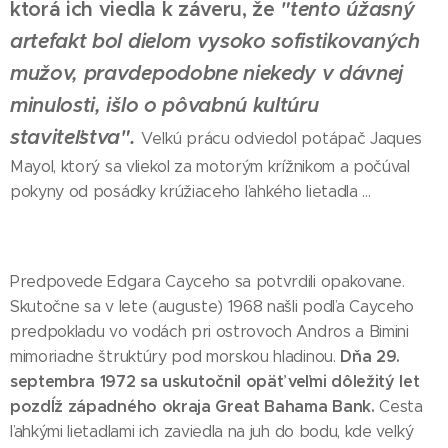
ktorá ich viedla k záveru, že
"tento úžasný
artefakt bol dielom vysoko sofistikovaných
mužov, pravdepodobne niekedy v dávnej
minulosti, išlo o pôvabnú kultúru
staviteľstva".
Veľkú prácu odviedol potápač Jaques
Mayol, ktorý sa vliekol za motorým krížnikom a počúval
pokyny od posádky krúžiaceho ľahkého lietadla ...
Predpovede Edgara Cayceho sa potvrdili opakovane.
Skutočne sa v lete (auguste) 1968 našli podľa Cayceho
predpokladu vo vodách pri ostrovoch Andros a Bimini
Dňa
29.
mimoriadne štruktúry pod morskou hladinou.
septembra 1972 sa uskutočnil opäť veľmi dôležitý let
pozdĺž západného okraja Great Bahama Bank.
Cesta
ľahkými lietadlami ich zaviedla na juh do bodu, kde veľký