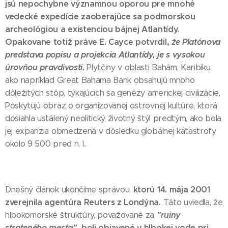
jsú nepochybne významnou oporou pre mnohé
vedecké expedície zaoberajúce sa podmorskou
archeológiou a existenciou bájnej Atlantídy.
Opakovane totiž práve E. Cayce potvrdil,
že Platónova
predstava popisu a projekcia Atlantídy, je s vysokou
úrovňou pravdivosti.
Plytčiny v oblasti Bahám, Karibiku
ako napríklad Great Bahama Bank obsahujú mnoho
dôležitých stôp, týkajúcich sa genézy americkej civilizácie.
Poskytujú obraz o organizovanej ostrovnej kultúre, ktorá
dosiahla ustálený neolitický životný štýl predtým, ako bola
jej expanzia obmedzená v dôsledku globálnej katastrofy
okolo 9 500 pred n. l..
ktorú 14. mája 2001
Dnešný článok ukončíme správou,
zverejnila agentúra Reuters z Londýna.
Táto uviedla, že
"ruiny
hlbokomorské štruktúry, považované za
strateného mesta",
boli objavené v hlbokej vode pri