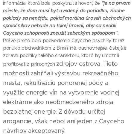
"je na prvom
informácia, ktorá bola poskytnutá hovorí, že
mieste, že dom musí byť uvedený do poriadku, žiadne
poklady sa nenájdu, pokiaľ morálna úroveň obchodných
spoločníkov nebude na takej úrovni, aby sa nedali
Cayceho schopnosti zneužiť sebeckým spôsobom".
Práve preto bolo podvedomie Cayceho psychiky teraz
ponúklo obchodníkom z Bimini iné, duchovnejšie, čistejšie
zdravé podniky takého charakteru, ktoré by umožnili
zdrojov ostrova. Tieto
profitovať z prírodných
možnosti zahŕňali výstavbu rekreačného
mesta, rekultiváciu ponorenej pôdy a
využitie energie vĺn na vytvorenie vodnej
elektrárne ako neobmedzeného zdroja
bezplatnej energie. Z dôvodu určitej
arogancie, však nebol ani jeden z Cayceho
návrhov akceptovaný.