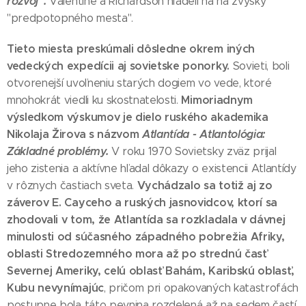
rozvoj".
Valentine a Richardson hľadeli na na zvyšky
"predpotopného mesta".
Tieto miesta preskúmali dôsledne okrem iných
vedeckých expedícii aj sovietske ponorky.
Sovieti, boli
otvorenejší uvoľneniu starých dogiem vo vede, ktoré
Mimoriadnym
mnohokrát viedli ku skostnatelosti.
výsledkom výskumov je dielo ruského akademika
Nikolaja Žirova s názvom
Atlantída - Atlantológia:
Základné problémy.
V roku 1970 Sovietsky zväz prijal
jeho zistenia a aktívne hľadal dôkazy o existencii Atlantídy
Vychádzalo sa totiž aj zo
v rôznych častiach sveta.
záverov E. Cayceho a ruských jasnovidcov, ktorí sa
zhodovali v tom, že Atlantída sa rozkladala v dávnej
minulosti od súčasného západného pobrežia Afriky,
oblasti Stredozemného mora až po strednú časť
Severnej Ameriky, celú oblasť Bahám, Karibskú oblasť,
Kubu nevynímajúc
, pričom pri opakovaných katastrofách
postupne bola táto pevnina rozdelená až na sedem častí