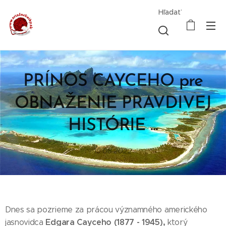
Hľadať
PRÍNOS CAYCEHO pre
OBNAŽENIE PRAVDIVEJ
HISTÓRIE ...
15.08.2022
Dnes sa pozrieme za prácou významného amerického
Edgara Cayceho (1877 - 1945),
jasnovidca
ktorý