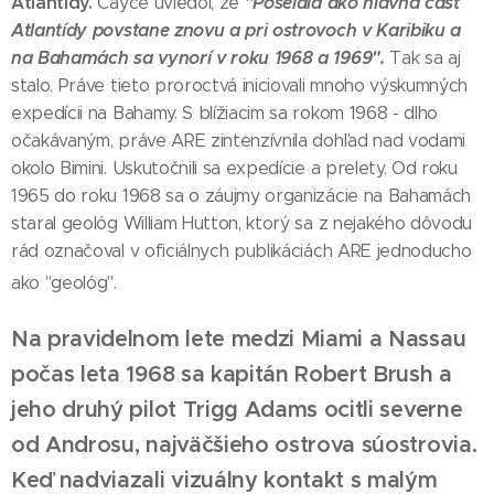
Atlantídy.
"Poseidia ako hlavná časť
Cayce uviedol, že
Atlantídy povstane znovu a pri ostrovoch v Karibiku a
na Bahamách sa vynorí v roku 1968 a 1969".
Tak sa aj
stalo. Práve tieto proroctvá iniciovali mnoho výskumných
expedícii na Bahamy. S blížiacim sa rokom 1968 - dlho
očakávaným, práve ARE zintenzívnila dohľad nad vodami
okolo Bimini. Uskutočnili sa expedície a prelety. Od roku
1965 do roku 1968 sa o záujmy organizácie na Bahamách
staral geológ William Hutton, ktorý sa z nejakého dôvodu
rád označoval v oficiálnych publikáciách ARE jednoducho
ako "geológ".
Na pravidelnom lete medzi Miami a Nassau
počas leta 1968 sa kapitán Robert Brush a
jeho druhý pilot Trigg Adams ocitli severne
od Androsu, najväčšieho ostrova súostrovia.
Keď nadviazali vizuálny kontakt s malým