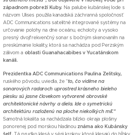
západnom pobreží Kuby.
Na palube kubánskej lode s
názvom Ulises použila kanadská záchranná spoločnosť
ADC Communications satelitné integrované systémy na
určovanie polohy na dne oceánu, echoloty a vysoko
presný dvojfrekvenčný sonar s bočným skenovaním na
preskúmanie lokality, ktorá sa nachádza pod Perzským
oblasti Guanahacabibes v Yucatánskom
zálivom a
kanáli.
Prezidentka ADC Communications Paulina Zelitsky,
to, čo vidíme na
ruského pôvodu, uviedla, že "
sonarových radaroch uprostred krásneho bieleho
piesku sú jasne človekom vytvorené obrovské
architektonické návrhy a diela. Ide o symetrickú
architektúru rozloženú na ploche niekoľkých míľ."
Samotná lokalita sa nachádzala blízko okraja plošiny
známa ako Kubánsky
ponorenej pod morskou hladinou
šelf.
Tá prudko klesá v sérii krokov, ktoré klesajú do hĺbky