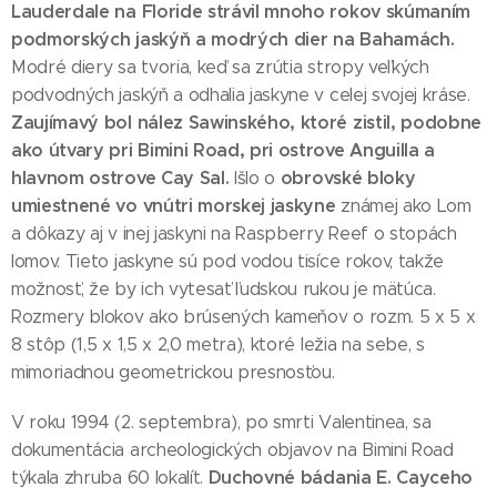
Lauderdale na Floride strávil mnoho rokov skúmaním
podmorských jaskýň a modrých dier na Bahamách.
Modré diery sa tvoria, keď sa zrútia stropy veľkých
podvodných jaskýň a odhalia jaskyne v celej svojej kráse.
Zaujímavý bol nález Sawinského, ktoré zistil, podobne
ako útvary pri Bimini Road, pri ostrove Anguilla a
hlavnom ostrove Cay Sal.
obrovské bloky
Išlo o
umiestnené vo vnútri morskej jaskyne
známej ako Lom
a dôkazy aj v inej jaskyni na Raspberry Reef o stopách
lomov. Tieto jaskyne sú pod vodou tisíce rokov, takže
možnosť, že by ich vytesať ľudskou rukou je mätúca.
Rozmery blokov ako brúsených kameňov o rozm. 5 x 5 x
8 stôp (1,5 x 1,5 x 2,0 metra), ktoré ležia na sebe, s
mimoriadnou geometrickou presnosťou.
V roku 1994 (2. septembra), po smrti Valentinea, sa
dokumentácia archeologických objavov na Bimini Road
Duchovné bádania E. Cayceho
týkala zhruba 60 lokalít.