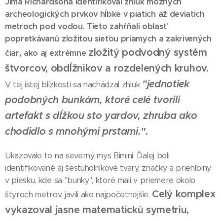
Jima Richardsona identifikoval zhluk možných
archeologických prvkov hĺbke v piatich až deviatich
metroch pod vodou. Tieto zahŕňali oblasť
popretkávanú zložitou sieťou priamych a zakrivených
zložitý podvodný systém
čiar, ako aj extrémne
štvorcov, obdĺžnikov a rozdelených kruhov.
"jednotiek
V tej istej blízkosti sa nachádzal zhluk
podobných bunkám, ktoré celé tvorili
artefakt s dĺžkou sto yardov, zhruba ako
chodidlo s mnohými prstami.".
Ukazovalo to na severný mys Bimini. Ďalej boli
identifikované aj šesťuholníkové tvary, značky a priehlbiny
v piesku, kde sa "bunky", ktoré mali v priemere okolo
Celý komplex
štyroch metrov, javili ako najpočetnejšie.
vykazoval jasne matematickú symetriu,