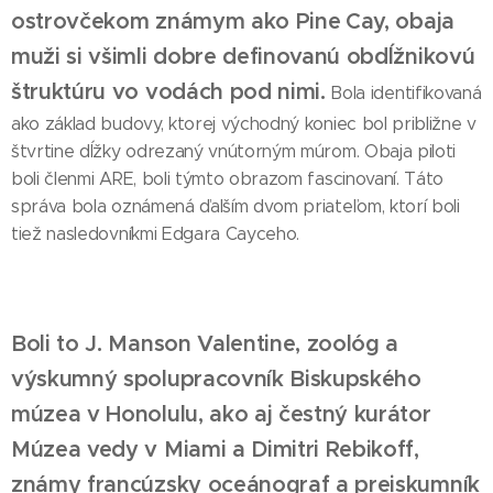
ostrovčekom známym ako Pine
Cay, obaja
muži si všimli dobre definovanú obdĺžnikovú
štruktúru vo vodách pod nimi.
Bola identifikovaná
ako základ budovy, ktorej východný koniec bol približne v
štvrtine dĺžky odrezaný vnútorným múrom. Obaja piloti
boli členmi ARE, boli týmto obrazom fascinovaní. Táto
správa bola oznámená ďalším dvom priateľom, ktorí boli
tiež nasledovníkmi Edgara Cayceho.
Boli to J. Manson Valentine, zoológ a
výskumný spolupracovník Biskupského
múzea v
Honolulu, ako aj čestný kurátor
Múzea vedy v Miami a Dimitri Rebikoff,
známy francúzsky oceánograf a preiskumník