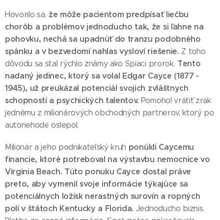
že môže pacientom predpísať liečbu
Hovorilo sa,
chorôb a problémov jednoducho tak, že si ľahne na
pohovku, nechá sa upadnúť do tranzu podobného
spánku a v bezvedomí nahlas vysloví riešenie.
Z toho
Tento
dôvodu sa stal rýchlo známy ako Spiaci prorok.
nadaný jedinec, ktorý sa volal Edgar Cayce (1877 -
1945), už preukázal potenciál svojich zvláštnych
schopností a psychických talentov.
Pomohol vrátiť zrak
jednému z milionárových obchodných partnerov, ktorý po
autonehode oslepol.
ponúkli Caycemu
Milionár a jeho podnikateľský kruh
financie, ktoré potreboval na výstavbu nemocnice vo
Virginia Beach. Túto ponuku Cayce dostal práve
preto, aby vymenil svoje informácie týkajúce sa
potenciálnych ložísk nerastných surovín a ropných
polí v štátoch Kentucky a Florida.
Jednoducho biznis.