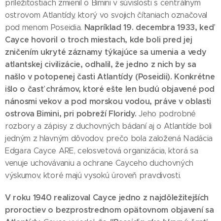
príležitostiach zmienil o Bimini v súvislosti s centrálnym
ostrovom Atlantídy, ktorý vo svojich čítaniach označoval
Napríklad 19. decembra 1933, keď
pod menom Poseidia.
Cayce hovoril o troch miestach, kde boli pred jej
zničením ukryté záznamy týkajúce sa umenia a vedy
atlantskej civilizácie, odhalil, že jedno z nich by sa
našlo v potopenej časti Atlantídy (Poseidii). Konkrétne
išlo o časť chrámov, ktoré ešte len budú objavené pod
nánosmi vekov a pod morskou vodou, práve v oblasti
ostrova Bimini, pri pobreží Floridy.
Jeho podrobné
rozbory a zápisy z duchovných bádaní aj o Atlantíde boli
jedným z hlavným dôvodov, prečo bola založená Nadácia
Edgara Cayce ARE, celosvetová organizácia, ktorá sa
venuje uchovávaniu a ochrane Cayceho duchovných
výskumov, ktoré majú vysokú úroveň pravdivosti.
V roku 1940 realizoval Cayce jedno z najdôležitejších
proroctiev o bezprostrednom opätovnom objavení sa