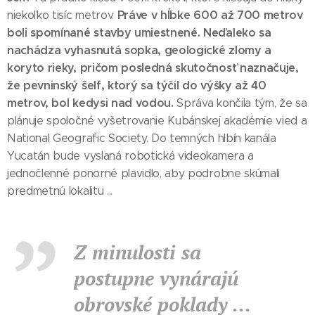
Práve v hĺbke 600 až 700 metrov
niekoľko tisíc metrov.
boli spomínané stavby umiestnené. Neďaleko sa
nachádza vyhasnutá sopka, geologické zlomy a
koryto rieky, pričom posledná skutočnosť naznačuje,
že pevninský šelf, ktorý sa týčil do výšky až 40
metrov, bol kedysi nad vodou.
Správa končila tým, že sa
plánuje spoločné vyšetrovanie Kubánskej akadémie vied a
National Geografic Society. Do temných hlbín kanála
Yucatán bude vyslaná robotická videokamera a
jednočlenné ponorné plavidlo, aby podrobne skúmali
predmetnú lokalitu ...
Z minulosti sa
postupne vynárajú
obrovské poklady ...