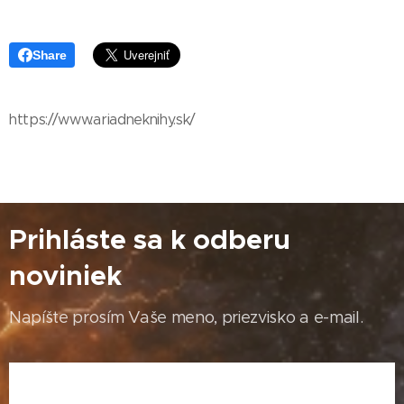
Share
https://www.ariadneknihy.sk/
Prihláste sa k odberu
noviniek
Napíšte prosím Vaše meno, priezvisko a e-mail.