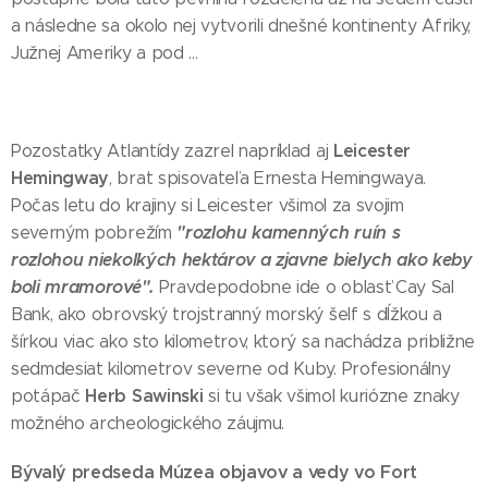
a následne sa okolo nej vytvorili dnešné kontinenty Afriky,
Južnej Ameriky a pod ...
Leicester
Pozostatky Atlantídy zazrel napríklad aj
Hemingway
, brat spisovateľa Ernesta Hemingwaya.
Počas letu do krajiny si Leicester všimol za svojim
"rozlohu kamenných ruín s
severným pobrežím
rozlohou niekoľkých hektárov a zjavne bielych ako keby
boli mramorové".
Pravdepodobne ide o oblasť Cay Sal
Bank, ako obrovský trojstranný morský šelf s dĺžkou a
šírkou viac ako sto kilometrov, ktorý sa nachádza približne
sedmdesiat kilometrov severne od Kuby. Profesionálny
Herb Sawinski
potápač
si tu však všimol kuriózne znaky
možného archeologického záujmu.
Bývalý predseda Múzea objavov a vedy vo Fort