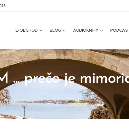
018
E-OBCHOD
BLOG
AUDIOKNIHY
PODCAS
... prečo je mimor
02.10.2022