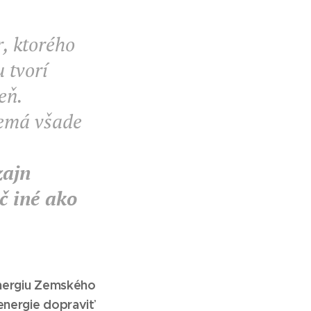
r, ktorého
u tvorí
eň.
emá všade
ú
zajn
č iné ako
energiu Zemského
energie dopraviť