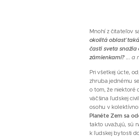
Mnohí z čitateľov 
okolitá oblasť tak
časti sveta snažia
zámienkami?
... a
Pri všetkej úcte, 
zhruba jednému sem
o tom, že niektoré 
väčšina ľudskej civi
osohu v kolektívn
Planéte Zem sa odo
takto uvažujú, sú 
k ľudskej bytosti d