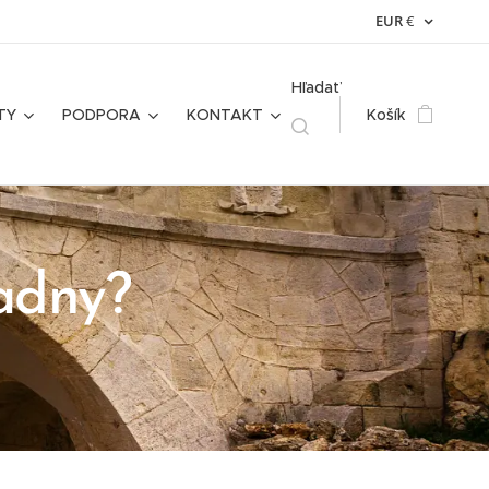
EUR
€
Hľadať
TY
PODPORA
KONTAKT
Košík
iadny?