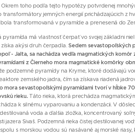
Okrem toho podľa tejto hypotézy potvrdenej mnohým
o transformátory jemných energií prichádzajúcich z hv
a bola transformovaná v pyramíde a prenesená do Z
pyramída má vlastnosť čerpať vo svojej základni niele
Sedem sevastopoľských py
 získa akýsi druh čerpadla.
opoľ - Jalta, sa nachádza vedľa magmatických komôr
yramídami z Čierneho mora magmatické komôrky obm
í, že podzemné pyramídy na Kryme, ktoré dodávajú vo
eaktore zemského jadra, čím sa získava riadená jadrov
ho mora sevastopoľskými pyramídami tvorí v hĺbke 
vskú rieku.
Táto rieka, ktorá prechádza magmatickým
ochádza k silnému vyparovaniu a kondenzácii. V dôsle
 destilovaná voda a ďalšia zložka, koncentrovaný soľn
ti jazera Sivaš. Podzemná rieka čistej destilovanej vod
spolu s morskou vodou sú nasávané aj morské riasy, k