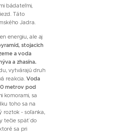
i bádateľmi,
iezd. Táto
emského Jadra.
n energiu, ale aj
ramíd, stojacich
 zeme a voda
ýva a zhasína.
du, vytvárajú druh
Voda
á reakcia.
700 metrov pod
i komorami, sa
dku toho sa na
ý roztok - soľanka,
y tečie späť do
toré sa pri