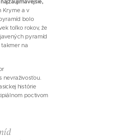
najzaujímavejšie,
m Kryme a v
pyramíd bolo
k toľko rokov, že
objavených pyramíd
y takmer na
or
 s nevraživosťou.
ickej histórie
cipiálnom poctivom
míd