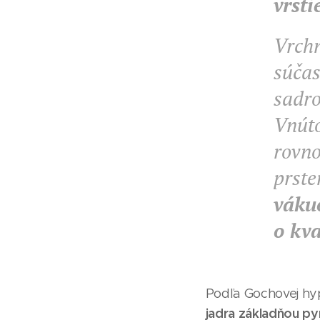
vrsti
Vrchn
súčas
sadro
Vnút
rovno
prste
vákuo
o kva
Podľa Gochovej hy
jadra základňou py