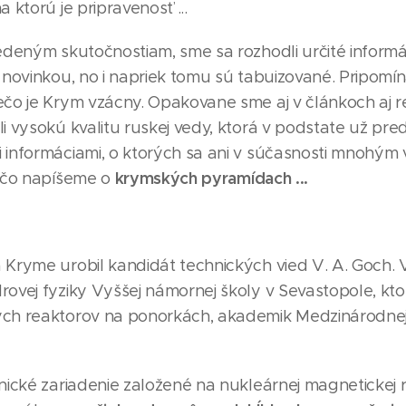
 ktorú je pripravenosť ...
vedeným skutočnostiam, sme sa rozhodli určité informá
 novinkou, no i napriek tomu sú tabuizované. Pripomín
ečo je Krym vzácny. Opakovane sme aj v článkoch aj r
i vysokú kvalitu ruskej vedy, ktorá v podstate už pre
 informáciami, o ktorých sa ani v súčasnosti mnohým
krymských pyramídach ...
iečo napíšeme o
Kryme urobil kandidát technických vied V. A. Goch. Vit
ovej fyziky Vyššej námornej školy v Sevastopole, ktor
ých reaktorov na ponorkách, akademik Medzinárodne
nické zariadenie založené na nukleárnej magnetickej r