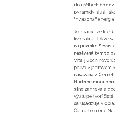
do určitých bodov.
pyramídy slúžili ak
"hviezdna" energi
Je známe, že každá 
kvapalinu, takže sa
na priamke Sevast
nasávaná týmito p
Vitalij Goch hovor
paliva v jadrovom r
nasávaná z Čierne
hladinou mora obro
silne zahrieva a d
výstupe tvorí čistá
sa usadzuje v oblas
Čierneho mora. No 