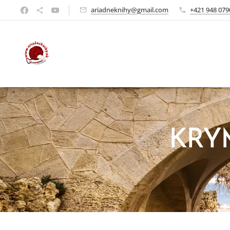
ariadneknihy@gmail.com
+421 948 079
KRYM 