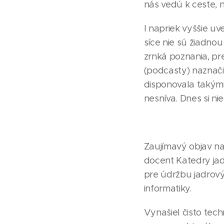
nás vedú k ceste, na
I napriek vyššie u
síce nie sú žiadnou
zrnká poznania, pr
(podcasty) naznačil
disponovala takými
nesníva. Dnes si n
Zaujímavý objav na 
docent Katedry jadr
pre údržbu jadrov
informatiky.
Vynašiel čisto tech