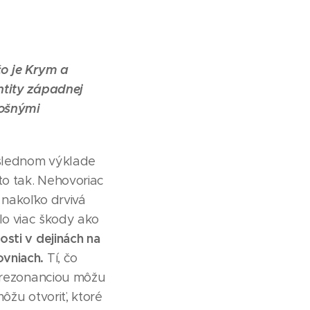
o je Krym a
ntity západnej
lošnými
ôslednom výklade
to tak. Nehovoriac
, nakoľko drvivá
bilo viac škody ako
losti v dejinách na
ovniach.
Tí, čo
u rezonanciou môžu
môžu otvoriť, ktoré