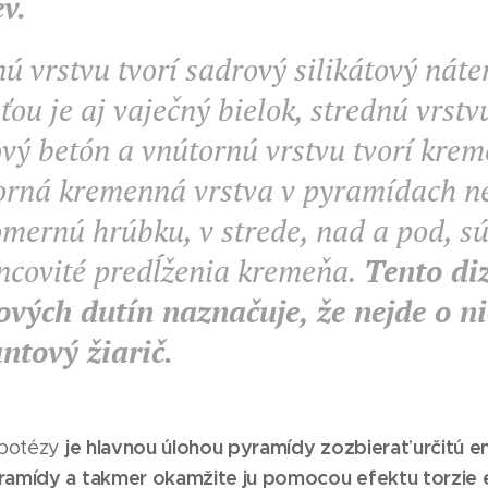
ev.
ú vrstvu tvorí sadrový silikátový náte
ťou je aj vaječný bielok, strednú vrstv
vý betón a vnútornú vrstvu tvorí krem
orná kremenná vrstva v pyramídach n
mernú hrúbku, v strede, nad a pod, s
ncovité predĺženia kremeňa.
Tento di
vých dutín naznačuje, že nejde o ni
ntový žiarič.
je hlavnou úlohou pyramídy zozbierať určitú 
potézy
ramídy a takmer okamžite ju pomocou efektu torzie 