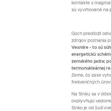
kontakte s magmat
sú vyvrhované na p
Goch predložil od
zdrojov poznania p
Vesmíre - to sú sú
energetickú schém
zemského jadra; po
termonukleárnej r
Zeme, čo zase vytv
frekvenčných úrov
Na Slnku sa v dôsl
ovplyvňujú vedomie
Slnko je od ľudí o