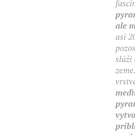
fasci
pyra
ale 
asi 2
pozos
slúži
zeme.
vrst
meďné
pyra
vytv
pribl