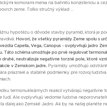
ickými komorami menia na bahnitú konzistenciu a c
ovrch zeme. Toľko stručný výklad ...
vážnu hypotézu o dôvode stavby pyramíd, ktorá je p
Hovorí, že všetky pyramídy Zeme spolu s ur
ravdivá.
hvezdia Capella, Vega, Canopus - ovplyvňujú jadro Zem
u. Táto schéma umožňuje po prvé regulovať termonuk
 druhé, neutralizuje negatívne torzné pole, ktoré vzn
eakcie v Zemskom jadre.
Pyramídy umožňujú odstrániť
ára priaznivé a stabilné podmienky pre rozvoj ľudstva
niach.
edku termonukleárnych reakcií vytvárajú negatívne to
 ľudí. Ale ovplyvňujú vedomie ľudstva neporovnateľn
veľa ďalej ako Zemské Jadro. Ak by na našej planéte n