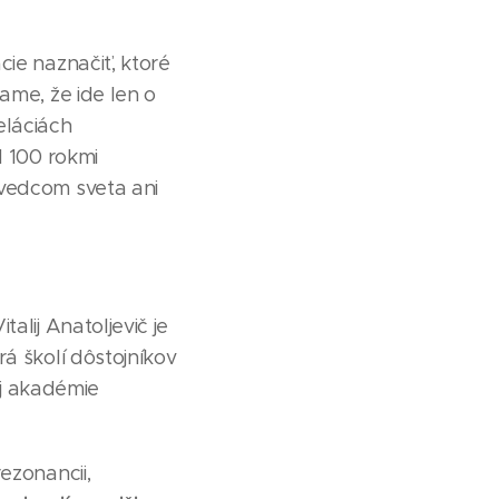
cie naznačiť, ktoré
ame, že ide len o
eláciách
d 100 rokmi
 vedcom sveta ani
alij Anatoljevič je
á školí dôstojníkov
j akadémie
ezonancii,