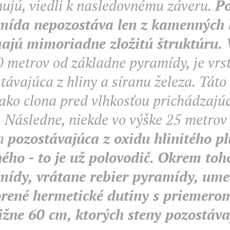
nujú, viedli k nasledovnému záveru.
Po
mída nepozostáva len z kamenných 
majú mimoriadne zložitú štruktúru.
0 metrov od základne pyramídy, je vrs
távajúca z hliny a síranu železa. Táto
 ako clona pred vlhkosťou prichádzajú
 Následne, niekde vo výške 25 metrov 
va
pozostávajúca z oxidu hlinitého pl
ho - to je už polovodič.
Okrem toho
mídy, vrátane rebier pyramídy, ume
orené hermetické dutiny s priemero
ižne 60 cm, ktorých steny pozostáva