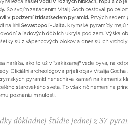
našiel vodu v rôznych hĺbkach, ropu a čo je 
vynálezca
y.
So svojím zariadením Vitalij Goch cestoval po celo
avil v podzemí tridsaťsedem pyramíd.
Prvých sedem 
Sevastopoľ - Jalta.
i na línii
Krymské pyramídy majú ve
 povodní a ľadových dôb ich ukryla pod zem. Výška 
 Všetky sú z vápencových blokov a dnes sú ich vrchol
 naráža, ako to už v "zakázanej" vede býva, na odp
dy. Oficiálni archeológovia prijali objav Vitalija Gocha
krymských pyramíd nenecháva kameň na kameni z klas
 celého starovekého sveta. To však nič nemení na prin
ému poznaniu minulosti.
dky dôkladnej štúdie jednej z 37 pyra