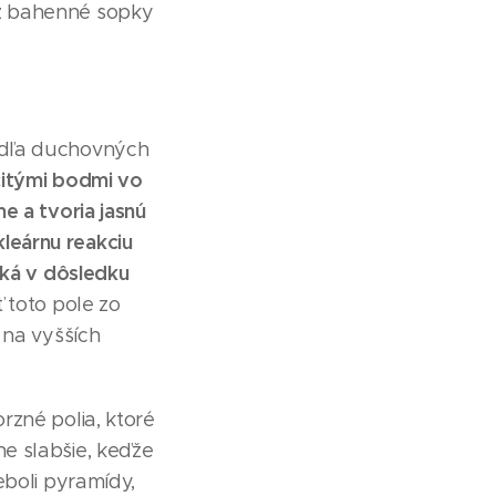
ez bahenné sopky
odľa duchovných
čitými bodmi vo
e a tvoria jasnú
leárnu reakciu
iká v dôsledku
 toto pole zo
 na vyšších
rzné polia, ktoré
e slabšie, keďže
eboli pyramídy,