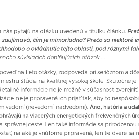
Preč
sa nás pýtajú na otázku uvedenú v titulku článku.
á zaujímavá, čím je mimoriadna? Prečo sa niektoré e
 dlhodobo o ovládnutie tejto oblasti, pod rôznymi fa
 mnoho súvisiacich doplňujúcich otázok ...
odpoveď na tieto otázky, zodpovedá pri serióznom a d
estru štúdia na kvalitnej vysokej škole. Skutočne je 
detailné informácie nie je možné v súčasnosti zverejniť
lizácie nie je pripravená ich prijať tak, aby to nespôso
Áno, história a uda
om vedomí (nevedomí, nadvedomí).
hrávajú na viacerých energetických frekvenčných úr
na správnej ceste. Len také informácie sa prirodzeno
ostať, na aké je vnútorne pripravená, len tie dvere sa 