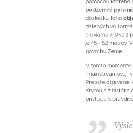
pomocou ktorého 
podzemné pyramíd
obj
dôsledku toho
zistených vo formáci
aluviálna vrstva z
je 45 - 52 metrov.
povrchu Zeme.
V tomto momente sa
"mainstreamovej" ve
Pretože objavenie 
Krymu a z histórie
prístupe k pravdiv
Výsle