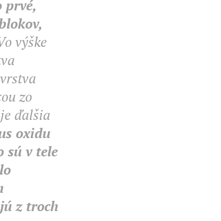
 prvé,
blokov,
Vo výške
tva
 vrstva
cou zo
je ďalšia
us oxidu
 sú v tele
lo
m
jú z troch