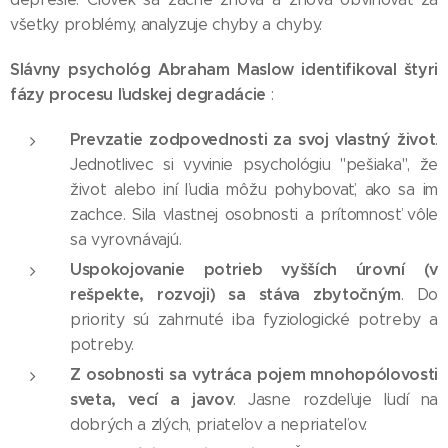
všetky problémy, analyzuje chyby a chyby.
Slávny psychológ Abraham Maslow identifikoval štyri
fázy procesu ľudskej degradácie
:
Prevzatie zodpovednosti za svoj vlastný život
.
Jednotlivec si vyvinie psychológiu "pešiaka", že
život alebo iní ľudia môžu pohybovať, ako sa im
zachce. Sila vlastnej osobnosti a prítomnosť vôle
sa vyrovnávajú.
Uspokojovanie potrieb vyšších úrovní (v
rešpekte, rozvoji) sa stáva zbytočným
. Do
priority sú zahrnuté iba fyziologické potreby a
potreby.
Z osobnosti sa vytráca pojem mnohopólovosti
sveta, vecí a javov
. Jasne rozdeľuje ľudí na
dobrých a zlých, priateľov a nepriateľov.