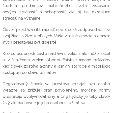
štúdium predmetov materiálneho sveta, získavanie
nových zručností a schopností, ale aj tie existujúce
strácajú na význame.
Človek prestáva cítiť radosť, nepreberá zodpovednosť za
svoj život a životy blízkych. Vaše vlastné emócie a emócie
iných prestávajú byť dôležité.
Kolaps osobnosti často nastáva s vekom, ale môže začať
aj v funkčnom zrelom období. Existuje mnoho príkladov,
keď človek zostáva aktívny a jasný v starobe a mladí ľudia
zostupujú do stavu primátov.
Degradovaný človek sa prestáva rozvíjať ako osoba,
výrazne sa znižuje prah povoleného, ​​morálne normy
prestávajú ovplyvňovať činy a činy. Fyzicky je taký človek
živý, ale duchovne je jeho osobnosť už mŕtva.