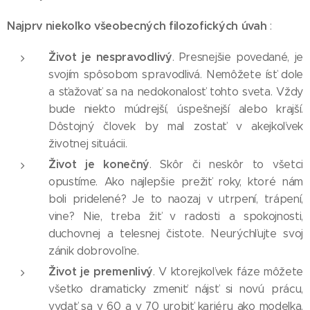
Najprv niekoľko všeobecných filozofických úvah
:
Život je nespravodlivý
. Presnejšie povedané, je
svojím spôsobom spravodlivá. Nemôžete ísť dole
a sťažovať sa na nedokonalosť tohto sveta. Vždy
bude niekto múdrejší, úspešnejší alebo krajší.
Dôstojný človek by mal zostať v akejkoľvek
životnej situácii.
Život je konečný
. Skôr či neskôr to všetci
opustíme. Ako najlepšie prežiť roky, ktoré nám
boli pridelené? Je to naozaj v utrpení, trápení,
vine? Nie, treba žiť v radosti a spokojnosti,
duchovnej a telesnej čistote. Neurýchľujte svoj
zánik dobrovoľne.
Život je premenlivý
. V ktorejkoľvek fáze môžete
všetko dramaticky zmeniť: nájsť si novú prácu,
vydať sa v 60 a v 70 urobiť kariéru ako modelka.