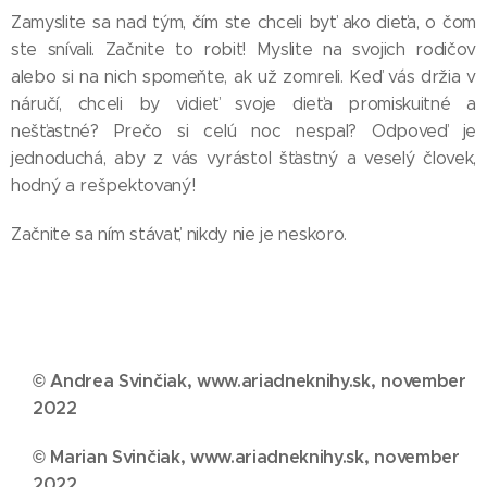
Zamyslite sa nad tým, čím ste chceli byť ako dieťa, o čom
ste snívali. Začnite to robiť! Myslite na svojich rodičov
alebo si na nich spomeňte, ak už zomreli. Keď vás držia v
náručí, chceli by vidieť svoje dieťa promiskuitné a
nešťastné? Prečo si celú noc nespal? Odpoveď je
jednoduchá, aby z vás vyrástol šťastný a veselý človek,
hodný a rešpektovaný!
Začnite sa ním stávať, nikdy nie je neskoro.
© Andrea Svinčiak, www.ariadneknihy.sk, november
2022
© Marian Svinčiak, www.ariadneknihy.sk, november
2022