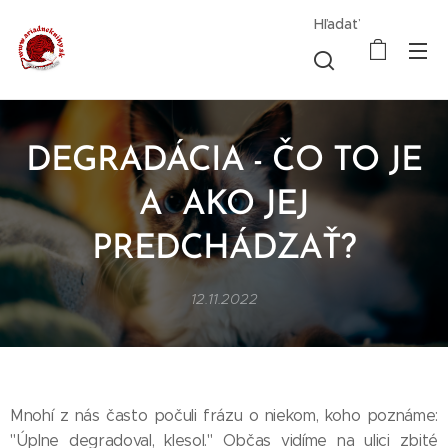
Hľadať
DEGRADÁCIA - ČO TO JE
A AKO JEJ
PREDCHÁDZAŤ?
12.11.2022
Mnohí z nás často počuli frázu o niekom, koho poznáme:
"Úplne degradoval, klesol." Občas vidíme na ulici zbité