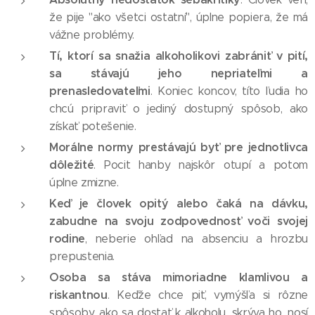
že pije "ako všetci ostatní", úplne popiera, že má
vážne problémy.
Tí, ktorí sa snažia alkoholikovi zabrániť v pití,
sa stávajú jeho nepriateľmi a
prenasledovateľmi
. Koniec koncov, títo ľudia ho
chcú pripraviť o jediný dostupný spôsob, ako
získať potešenie.
Morálne normy prestávajú byť pre jednotlivca
dôležité
. Pocit hanby najskôr otupí a potom
úplne zmizne.
Keď je človek opitý alebo čaká na dávku,
zabudne na svoju zodpovednosť voči svojej
rodine
, neberie ohľad na absenciu a hrozbu
prepustenia.
Osoba sa stáva mimoriadne klamlivou a
riskantnou
. Keďže chce piť, vymýšľa si rôzne
spôsoby, ako sa dostať k alkoholu, skrýva ho, nosí