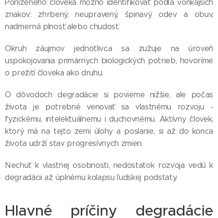
Poníženého človeka možno identifikovať podľa vonkajších
znakov: zhrbený, neupravený, špinavý odev a obuv,
nadmerná plnosť alebo chudosť.
Okruh záujmov jednotlivca sa zužuje na úroveň
uspokojovania primárnych biologických potrieb, hovoríme
o prežití človeka ako druhu.
O dôvodoch degradácie si povieme nižšie, ale počas
života je potrebné venovať sa vlastnému rozvoju -
fyzickému, intelektuálnemu i duchovnému. Aktívny človek,
ktorý má na tejto zemi úlohy a poslanie, si až do konca
života udrží stav progresívnych zmien.
Nechuť k vlastnej osobnosti, nedostatok rozvoja vedú k
degradácii až úplnému kolapsu ľudskej podstaty.
Hlavné príčiny degradácie