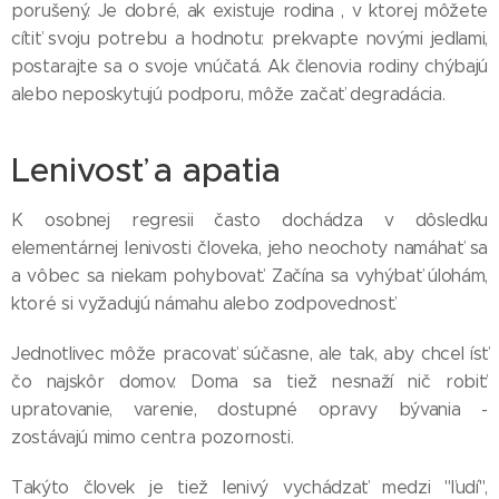
porušený. Je dobré, ak existuje rodina , v ktorej môžete
cítiť svoju potrebu a hodnotu: prekvapte novými jedlami,
postarajte sa o svoje vnúčatá. Ak členovia rodiny chýbajú
alebo neposkytujú podporu, môže začať degradácia.
Lenivosť a apatia
K osobnej regresii často dochádza v dôsledku
elementárnej lenivosti človeka, jeho neochoty namáhať sa
a vôbec sa niekam pohybovať. Začína sa vyhýbať úlohám,
ktoré si vyžadujú námahu alebo zodpovednosť.
Jednotlivec môže pracovať súčasne, ale tak, aby chcel ísť
čo najskôr domov. Doma sa tiež nesnaží nič robiť:
upratovanie, varenie, dostupné opravy bývania -
zostávajú mimo centra pozornosti.
Takýto človek je tiež lenivý vychádzať medzi "ľudí",