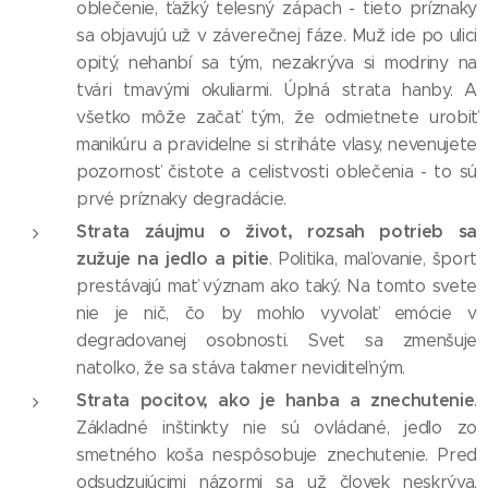
oblečenie, ťažký telesný zápach - tieto príznaky
sa objavujú už v záverečnej fáze. Muž ide po ulici
opitý, nehanbí sa tým, nezakrýva si modriny na
tvári tmavými okuliarmi. Úplná strata hanby. A
všetko môže začať tým, že odmietnete urobiť
manikúru a pravidelne si striháte vlasy, nevenujete
pozornosť čistote a celistvosti oblečenia - to sú
prvé príznaky degradácie.
Strata záujmu o život, rozsah potrieb sa
zužuje na jedlo a pitie
. Politika, maľovanie, šport
prestávajú mať význam ako taký. Na tomto svete
nie je nič, čo by mohlo vyvolať emócie v
degradovanej osobnosti. Svet sa zmenšuje
natoľko, že sa stáva takmer neviditeľným.
Strata pocitov, ako je hanba a znechutenie
.
Základné inštinkty nie sú ovládané, jedlo zo
smetného koša nespôsobuje znechutenie. Pred
odsudzujúcimi názormi sa už človek neskrýva,