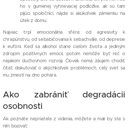
ho v gumenej vyhrievacej podložke, ak sú tam
pijúci spoločníci, nájde si akúkoľvek zámienku na
útek z domu.
Najviac trpí emocionálna sféra: od agresivity k
chrapúnstvu, od sebabičovania k sebachvále, od depresie
k eufórii. Keď sa alkohol stane cieľom života a jediným
zdrojom pozitívnych emócií, potom nemôže byť reč o
nejakom duchovnom rozvoji. Človek nemá záujem chodiť,
čítať, diskutovať o akýchkoľvek problémoch, celý svet sa
mu zmestí na dno pohára.
Ako zabrániť degradácii
osobnosti
Ak poznáte nepriateľa z videnia, môžete a mali by ste s
ním bojovať.