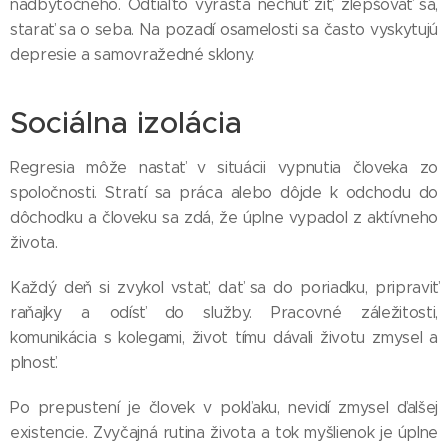
nadbytočného. Odtiaľto vyrastá nechuť žiť, zlepšovať sa,
starať sa o seba. Na pozadí osamelosti sa často vyskytujú
depresie a samovražedné sklony.
Sociálna izolácia
Regresia môže nastať v situácii vypnutia človeka zo
spoločnosti. Stratí sa práca alebo dôjde k odchodu do
dôchodku a človeku sa zdá, že úplne vypadol z aktívneho
života.
Každý deň si zvykol vstať, dať sa do poriadku, pripraviť
raňajky a odísť do služby. Pracovné záležitosti,
komunikácia s kolegami, život tímu dávali životu zmysel a
plnosť.
Po prepustení je človek v pokľaku, nevidí zmysel ďalšej
existencie. Zvyčajná rutina života a tok myšlienok je úplne