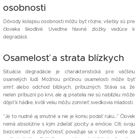
osobnosti
Dôvody kolapsu osobnosti môžu byť rôzne, všetky sú pre
človeka škodlivé. Uveďme hlavné zložky vedúce k
degradácii.
Osamelosť a strata blízkych
Situácia degradácie je charakteristická pre väčšinu
osamelých ľudí. Možnou príčinou osamelosti môže byť
smrť alebo odchod blízkych, príbuzných. Stáva sa, že
nielen príbuzní po krvi, ale aj priatelia nie sú nablízku: môže
dôjsť k hádke, kvôli veku môžu zomrieť svedkovia mladosti.
"Je to nudné aj smutné a nie je komu podať ruku..." Človek
nemá absolútne s kým zdieľať pocity a emócie. Cíti svoju
bezcennosť a zbytočnosť, považuje sa v tomto svete za