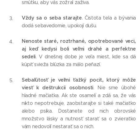
smútku, aby vás zožral zaživa.
Vždy sa o seba starajte
. Čistota tela a bývania
dodá sebavedomie, upokojí dušu.
Nenoste staré, roztrhané, opotrebované veci,
aj keď kedysi boli veľmi drahé a perfektne
sedeli
. V dnešnej dobe je veľa miest, kde sa dá
kúpiť svieža blúzka za málo peňazí.
Sebaľútosť je veľmi ťažký pocit, ktorý môže
viesť k deštrukcii osobnosti
. Nie sme úbohé
hladné mačiatka. Ak ste osamelí a zdá sa, že vás
nikto nepotrebuje, zaobstarajte si také mačiatko
alebo psíka. Dostanete od nich obrovské
množstvo lásky a nutnosť starať sa o zvieratko
vám nedovolí nestarať sa o nich.