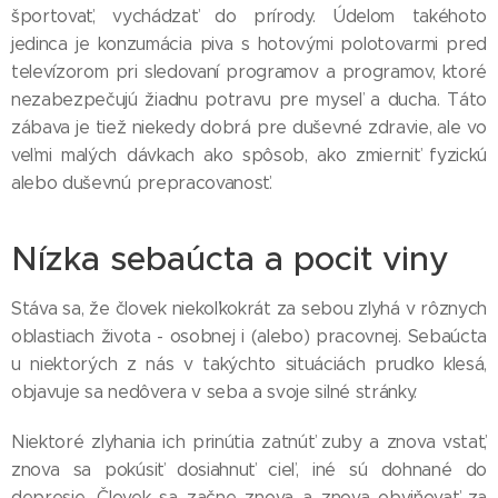
športovať, vychádzať do prírody. Údelom takéhoto
jedinca je konzumácia piva s hotovými polotovarmi pred
televízorom pri sledovaní programov a programov, ktoré
nezabezpečujú žiadnu potravu pre myseľ a ducha. Táto
zábava je tiež niekedy dobrá pre duševné zdravie, ale vo
veľmi malých dávkach ako spôsob, ako zmierniť fyzickú
alebo duševnú prepracovanosť.
Nízka sebaúcta a pocit viny
Stáva sa, že človek niekoľkokrát za sebou zlyhá v rôznych
oblastiach života - osobnej i (alebo) pracovnej. Sebaúcta
u niektorých z nás v takýchto situáciách prudko klesá,
objavuje sa nedôvera v seba a svoje silné stránky.
Niektoré zlyhania ich prinútia zatnúť zuby a znova vstať,
znova sa pokúsiť dosiahnuť cieľ, iné sú dohnané do
depresie. Človek sa začne znova a znova obviňovať za