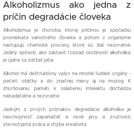
Alkoholizmus ako jedna z
príčin degradácie človeka
Alkoholizmus je choroba, ktorej príčinou je spočiatku
promiskuita samotného človeka a potom v organizme
nastupujú chemické procesy, ktoré sú, žiaľ, nezvratné.
Jediný spôsob, ako zastaviť rozpad osobnosti alkoholika,
je úplne sa zdržať pitia.
Alkohol má deštruktívny vplyv na mnohé ľudské orgány -
pečeň, obličky a do značnej miery aj na mozog. K
zhoršovaniu pamäti, k oslabeniu intelektu dochádza
nebadateľne a nezvratne.
Jedným z prvých príznakov degradácie alkoholika je
neschopnosť zapamätať si nové javy a zručnosti,
stereotypná práca a chýba kreativita .