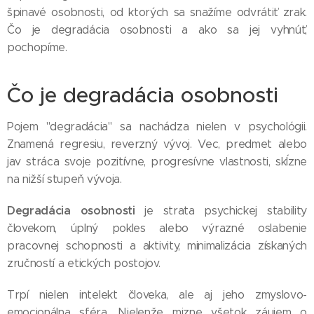
špinavé osobnosti, od ktorých sa snažíme odvrátiť zrak.
Čo je degradácia osobnosti a ako sa jej vyhnúť,
pochopíme.
Čo je degradácia osobnosti
Pojem "degradácia" sa nachádza nielen v psychológii.
Znamená regresiu, reverzný vývoj. Vec, predmet alebo
jav stráca svoje pozitívne, progresívne vlastnosti, skĺzne
na nižší stupeň vývoja.
Degradácia osobnosti
je strata psychickej stability
človekom, úplný pokles alebo výrazné oslabenie
pracovnej schopnosti a aktivity, minimalizácia získaných
zručností a etických postojov.
Trpí nielen intelekt človeka, ale aj jeho zmyslovo-
emocionálna sféra. Nielenže mizne všetok záujem o