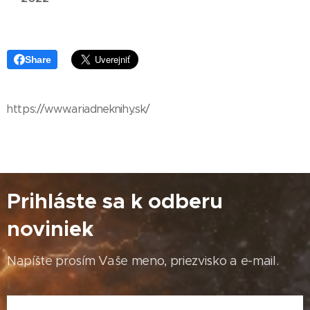
Share
https://www.ariadneknihy.sk/
Prihláste sa k odberu
noviniek
Napíšte prosím Vaše meno, priezvisko a e-mail.