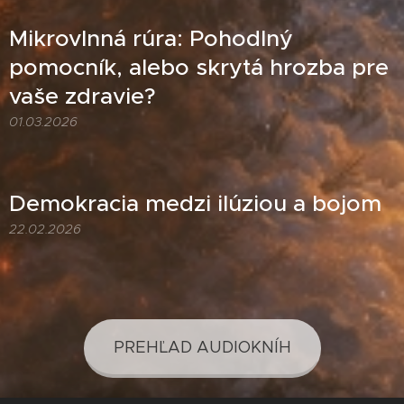
Mikrovlnná rúra: Pohodlný
pomocník, alebo skrytá hrozba pre
vaše zdravie?
01.03.2026
Demokracia medzi ilúziou a bojom
22.02.2026
PREHĽAD AUDIOKNÍH