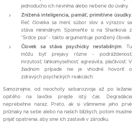
jednoducho ich nevníma alebo neberie do úvahy.
Znížená inteligencia, pamäť, primitívne úsudky
.
Reč človeka sa mení, súbor slov a výrazov sa
stáva minimálnym. Spomeňte si na Sharikova z
"Srdce psa" - takto argumentuje ponížený človek.
Človek sa stáva psychicky nestabilným
. Tu
môžu byť prejavy rôzne - podráždenosť,
mrzutosť, ľahkomyseľnosť, agresivita, plačlivosť. V
žiadnom prípade nie je vhodné hovoriť o
zdravých psychických reakciách.
Samozrejme, od neochoty sebarozvoja až po ležanie
opitého na lavičke prejde istý čas. Degradácia
neprebehne naraz. Preto, ak si všimneme jeho prvé
príznaky na sebe alebo na našich blízkych, potom musíme
prijať opatrenia, aby sme ich zastavili v zárodku.