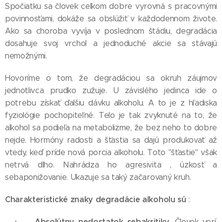
Spočiatku sa človek celkom dobre vyrovná s pracovnými
povinnosťami, dokáže sa obslúžiť v každodennom živote.
Ako sa choroba vyvíja v poslednom štádiu, degradácia
dosahuje svoj vrchol a jednoduché akcie sa stávajú
nemožnými.
Hovoríme o tom, že degradáciou sa okruh záujmov
jednotlivca prudko zužuje. U závislého jedinca ide o
potrebu získať ďalšiu dávku alkoholu. A to je z hľadiska
fyziológie pochopiteľné. Telo je tak zvyknuté na to, že
alkohol sa podieľa na metabolizme, že bez neho to dobre
nejde. Hormóny radosti a šťastia sa dajú produkovať až
vtedy, keď príde nová porcia alkoholu. Toto "šťastie" však
netrvá dlho. Nahrádza ho agresivita , úzkosť a
sebaponižovanie. Ukazuje sa taký začarovaný kruh.
Charakteristické znaky degradácie alkoholu sú
:
Absolútny nedostatok sebakritiky
. Človek verí,