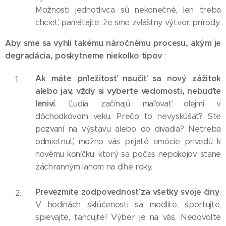
Možnosti jednotlivca sú nekonečné, len treba
chcieť, pamätajte, že sme zvláštny výtvor prírody.
Aby sme sa vyhli takému náročnému procesu, akým je
degradácia, poskytneme niekoľko tipov
:
Ak máte príležitosť naučiť sa nový zážitok
alebo jav, vždy si vyberte vedomosti, nebuďte
leniví
. Ľudia začínajú maľovať olejmi v
dôchodkovom veku. Prečo to nevyskúšať? Ste
pozvaní na výstavu alebo do divadla? Netreba
odmietnuť, možno vás prijaté emócie privedú k
novému koníčku, ktorý sa počas nepokojov stane
záchranným lanom na dlhé roky.
Prevezmite zodpovednosť za všetky svoje činy
.
V hodinách skľúčenosti sa modlite, športujte,
spievajte, tancujte! Výber je na vás. Nedovoľte