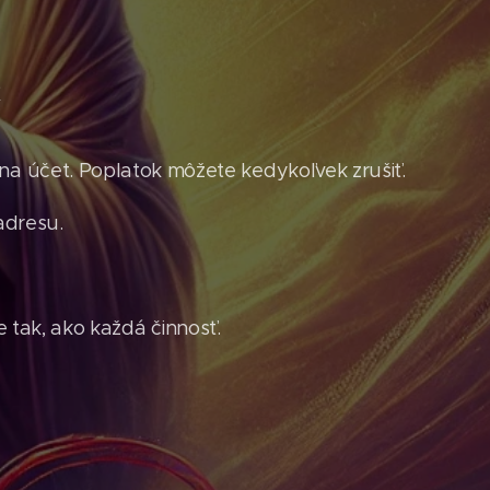
?
a účet. Poplatok môžete kedykoľvek zrušiť.
adresu.
 tak, ako každá činnosť.