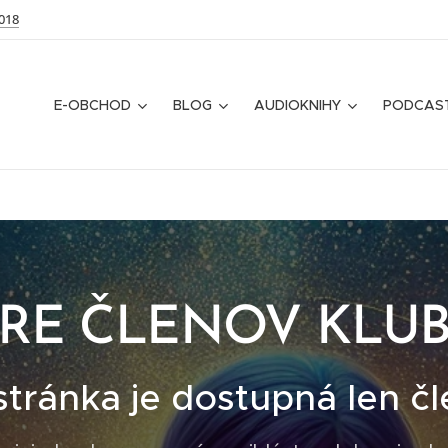
018
E-OBCHOD
BLOG
AUDIOKNIHY
PODCAS
RE ČLENOV KLU
stránka je dostupná len č