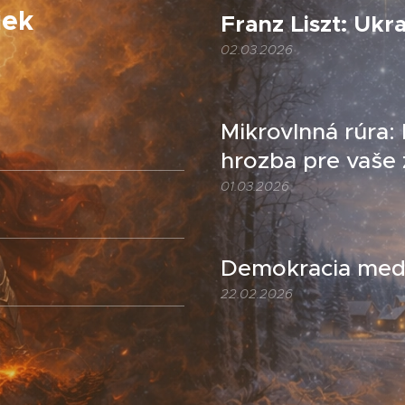
iek
Franz Liszt: Ukr
02.03.2026
Mikrovlnná rúra:
hrozba pre vaše 
01.03.2026
Demokracia medz
22.02.2026