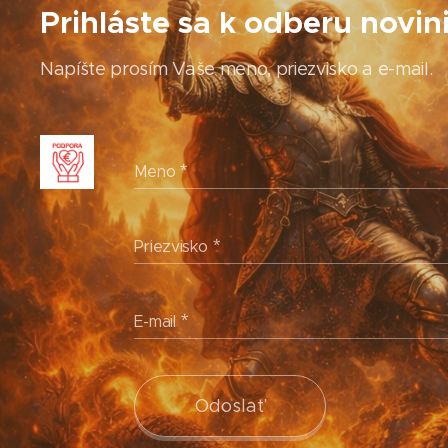
Prihláste sa k odberu novin
Napíšte prosím Vaše meno, priezvisko a e-mail.
Meno
Priezvisko
E-mail
Odoslať