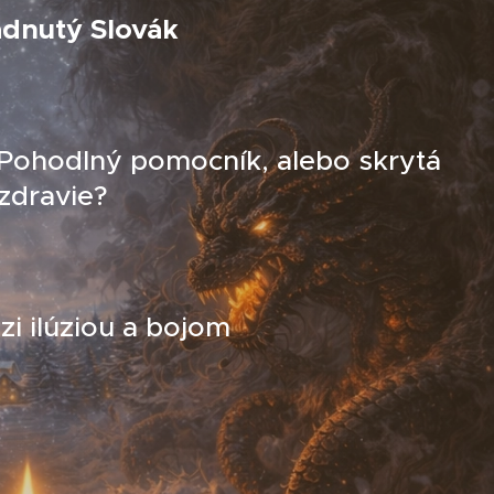
adnutý Slovák
 Pohodlný pomocník, alebo skrytá
zdravie?
i ilúziou a bojom