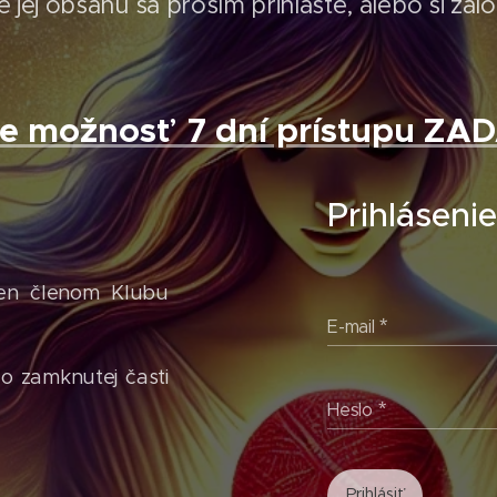
 jej obsahu sa prosím prihláste, alebo si zal
te možnosť 7 dní prístupu Z
Prihláseni
len členom Klubu
E-mail
do zamknutej časti
Heslo
Prihlásiť