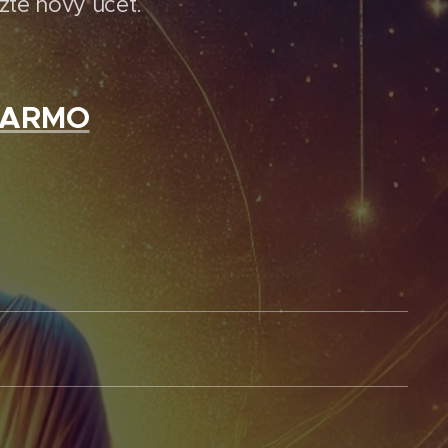
ožte nový účet.
ADARMO
e