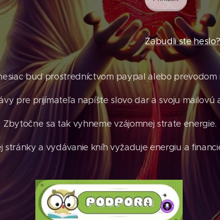
Zabudli ste heslo
mesiac buď prostredníctvom paypal alebo prevodom n
ávy pre prijímateľa napíšte slovo dar a svoju mailovú 
Zbytočne sa tak vyhneme vzájomnej strate energie.
stránky a vydávanie kníh vyžaduje energiu a financie