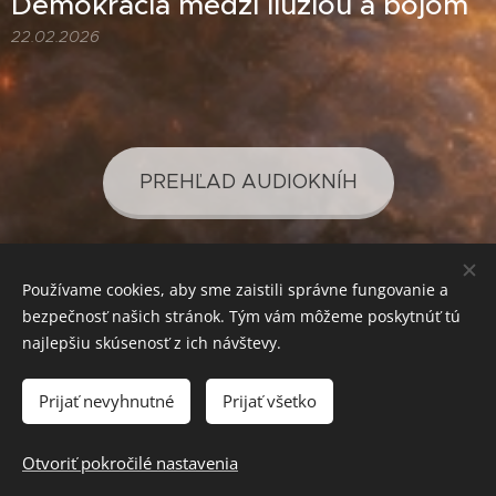
Demokracia medzi ilúziou a bojom
22.02.2026
PREHĽAD AUDIOKNÍH
Používame cookies, aby sme zaistili správne fungovanie a
PREHĽAD PODCASTOV
bezpečnosť našich stránok. Tým vám môžeme poskytnúť tú
najlepšiu skúsenosť z ich návštevy.
Prijať nevyhnutné
Prijať všetko
SVETLO PRE VAŠE POZNANIE
Cookies
Mena
Otvoriť pokročilé nastavenia
EUR €
CZK Kč