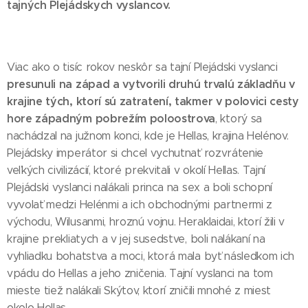
tajných Plejádskych vyslancov.
Viac ako o tisíc rokov neskôr sa tajní Plejádski vyslanci
presunuli na západ a vytvorili druhú trvalú základňu v
krajine tých, ktorí sú zatratení, takmer v polovici cesty
hore západným pobrežím poloostrova
, ktorý sa
nachádzal na južnom konci, kde je Hellas, krajina Helénov.
Plejádsky imperátor si chcel vychutnať rozvrátenie
veľkých civilizácií, ktoré prekvitali v okolí Hellas. Tajní
Plejádski vyslanci nalákali princa na sex a boli schopní
vyvolať medzi Helénmi a ich obchodnými partnermi z
východu, Wilusanmi, hroznú vojnu. Heraklaidai, ktorí žili v
krajine prekliatych a v jej susedstve, boli nalákaní na
vyhliadku bohatstva a moci, ktorá mala byť následkom ich
vpádu do Hellas a jeho zničenia. Tajní vyslanci na tom
mieste tiež nalákali Skýtov, ktorí zničili mnohé z miest
okolo Hellas.