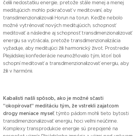
čelili nedostatku energie, pretože stále menej a menej
meditujúcich mohlo pokračovať v meditovaní, aby
transdimenzionalizovali Horun na torun. Keďže nebolo
možné vytrénovať nových meditujúcich, schopnosť
meditovať a následne aj schopnosť transdimenzionalizovať
energiu sa vytrácala, pretože transdimenzionalizácia
vyžaduje, aby meditujúci žili harmonický život. Prostredie
Plejádskej konfederácie neumožňovalo tým, ktorí boli
schopní meditovať a transdimenzionalizovať energiu, aby
žili v harmónii.
Kabalisti našli spôsob, ako je možné sčasti
"okopírovať" meditáciu tým, že vstrekli zajatcom
drogy meniace myseľ
, týmto pádom mohli tieto bytosti
transdimenzionalizovať energiu, hoci veľmi neúčinne.
Komplexy transprodukcie energie sú prepojené na