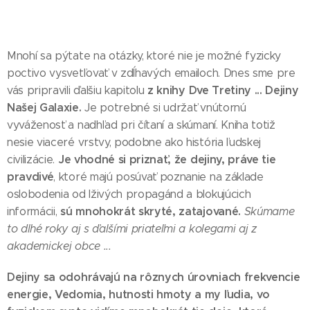
Mnohí sa pýtate na otázky, ktoré nie je možné fyzicky
poctivo vysvetľovať v zdĺhavých emailoch. Dnes sme pre
z knihy Dve Tretiny ... Dejiny
vás pripravili ďalšiu kapitolu
Našej Galaxie.
Je potrebné si udržať vnútornú
vyváženosť a nadhľad pri čítaní a skúmaní. Kniha totiž
nesie viaceré vrstvy, podobne ako história ľudskej
Je vhodné si priznať, že dejiny, práve tie
civilizácie.
pravdivé
, ktoré majú posúvať poznanie na základe
oslobodenia od lživých propagánd a blokujúcich
sú mnohokrát skryté, zatajované.
informácii,
Skúmame
to dlhé roky aj s ďalšími priateľmi a kolegami aj z
akademickej obce ...
Dejiny sa odohrávajú na rôznych úrovniach frekvencie
energie, Vedomia, hutnosti hmoty a my ľudia, vo