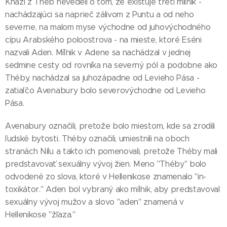
Kňazi z Théb nevedeli o tom, že existuje tretí míľnik -
nachádzajúci sa naprieč zálivom z Puntu a od neho
severne, na malom myse východne od juhovýchodného
cípu Arabského poloostrova - na mieste, ktoré Eséni
nazvali Aden. Míľnik v Adene sa nachádzal v jednej
sedmine cesty od rovníka na severný pól a podobne ako
Théby, nachádzal sa juhozápadne od Levieho Pása -
zatiaľčo Avenabury bolo severovýchodne od Levieho
Pása.
Avenabury označili, pretože bolo miestom, kde sa zrodili
ľudské bytosti. Théby označili, umiestnili na oboch
stranách Nílu a takto ich pomenovali, pretože Théby mali
predstavovať sexuálny vývoj žien. Meno "Théby" bolo
odvodené zo slova, ktoré v Hellenikose znamenalo "in-
toxikátor." Aden bol vybraný ako míľnik, aby predstavoval
sexuálny vývoj mužov a slovo "aden" znamená v
Hellenikose "žľaza."