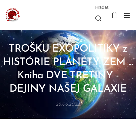
Hľadať
TROŠKU EXOPOLITIKY z
HISTÓRIE PLANÉTY ZEM ...
Kniha DVE TRETINY -
DEJINY NAŠEJ GALAXIE
28.06.2022