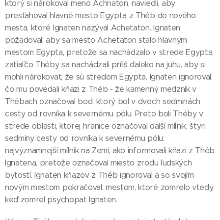
ktorý si nárokoval meno Achnaton, naviedli, aby
presťahoval hlavné mesto Egypta z Théb do nového
mesta, ktoré Ignaten nazýval Achetaton. Ignaten
požadoval, aby sa mesto Achetaton stalo hlavným
mestom Egypta, pretože sa nachádzalo v strede Egypta,
zatiaľčo Théby sa nachádzali príliš ďaleko na juhu, aby si
mohli nárokovať, že sú stredom Egypta. Ignaten ignoroval,
čo mu povedali kňazi z Théb - že kamenný medzník v
Thébach označoval bod, ktorý bol v dvoch sedminách
cesty od rovníka k severnému pólu. Preto boli Théby v
strede oblasti, ktorej hranice označoval ďalší míľnik, štyri
sedminy cesty od rovníka k severnému pólu:
najvýznamnejší míľnik na Zemi, ako informovali kňazi z Théb
Ignatena, pretože označoval miesto zrodu ľudských
bytostí. Ignaten kňazov z Théb ignoroval a so svojím
novým mestom pokračoval, mestom, ktoré zomrelo vtedy,
keď zomrel psychopat Ignaten.