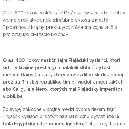
O asi 800 rokov neskôr tajní Plejádski vyslanci, ktorí sídlili v
krajine prekliatych, nalákali sľubné bytosti z mesta
Epidamnos z krajiny prekliatych. Následná vojna zničila
prekvitajúce civilizácie Helénov.
O asi 400 rokov neskôr tajní Plejádski vyslanci, ktorí
sídlili v krajine prekliatych nalákali sľubnú bytosť
menom Gaius Cassius, ktorý zavraždil poslednú nádej
prežitia Rímskej republiky, čím priviedol k moci takých
ako Caligula a Nero, ktorých mal Plejádsky imperátor
v obľube.
Zo svojej základne v krajine medzi dvoma riekami tajní
ktorá
Plejádski vyslanci predtým nalákali sľubnú bytosť,
bola Egyptským faraónom, Ignaten.
Tohto psychopata,