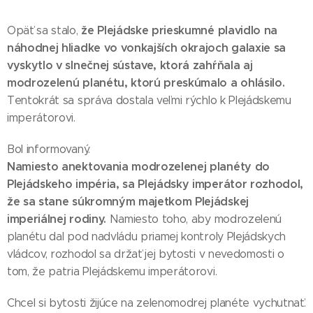
že Plejádske prieskumné plavidlo na
Opäť sa stalo,
náhodnej hliadke vo vonkajších okrajoch galaxie sa
vyskytlo v slnečnej sústave, ktorá zahŕňala aj
modrozelenú planétu, ktorú preskúmalo a ohlásilo.
Tentokrát sa správa dostala veľmi rýchlo k Plejádskemu
imperátorovi.
Bol informovaný.
Namiesto anektovania modrozelenej planéty do
Plejádskeho impéria, sa Plejádsky imperátor rozhodol,
že sa stane súkromným majetkom Plejádskej
imperiálnej rodiny.
Namiesto toho, aby modrozelenú
planétu dal pod nadvládu priamej kontroly Plejádskych
vládcov, rozhodol sa držať jej bytosti v nevedomosti o
tom, že patria Plejádskemu imperátorovi.
Chcel si bytosti žijúce na zelenomodrej planéte vychutnať.