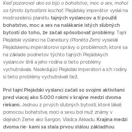
Keď pozoroval ako sa bijú o bohatstvo, moc a sex, mohol
sa týmito bytosťami kochať.
Plejádsky imperátor vyslal na
tajných vyslancov a tí použili
modrozelenú planétu
bohatstvo, moc a sex na nalákanie istých sľubných
bytostí do toho, že začali spôsobovať problémy.
Tajní
Plejádski vyslanci na Danebury
(Planéta Zem)
vysielali
Plejádskemu imperátorovi správy o problémoch, ktoré sa
na základe podnetov týchto tajných Plejádskych
vyslancov šírili a jeho rodina si tieto problémy
vychutnávala. Nasledujúci Plejádski imperátori a ich rodiny
si tieto problémy vychutnávali tiež.
Prví tajní Plejádski vyslanci začali so svojimi aktivitami
pred viacej ako 5.000 rokmi v krajine medzi dvoma
riekami.
Jednou z prvých sľubných bytostí, ktoré lákali
pomocou bohatstva, moci a sexu bol muž známy v
Krajina medzi
dejinách Zeme ako Sargon, Vládca Akkadu.
dvoma rie- kami sa stala prvou stálou základňou