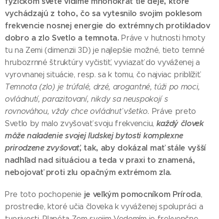
fyzickom svete vidíme mnohokrát tie deje, ktoré
vychádzajú z toho, čo sa vytesnilo svojim poklesom
frekvencie nosnej energie do extrémnych protikladov
dobro a zlo Svetlo a temnota.
Práve v hutnosti hmoty
tu na Zemi (dimenzii 3D) je najlepšie možné, tieto temné
hrubozrnné štruktúry vyčistiť, vyviazať do vyváženej a
vyrovnanej situácie, resp. sa k tomu, čo najviac priblížiť.
Temnota (zlo) je trúfalé, drzé, arogantné, túži po moci,
ovládnutí, parazitovaní, nikdy sa neuspokojí s
rovnováhou, vždy chce ovládnuť všetko.
Práve preto
každý človek
Svetlo by malo zvyšovať svoju frekvenciu,
môže naladenie svojej ľudskej bytosti komplexne
prirodzene zvyšovať
, tak, aby dokázal mať stále vyšší
nadhľad nad situáciou a teda v praxi to znamená,
nebojovať proti zlu opačným extrémom zla.
je veľkým pomocníkom Príroda
Pre toto pochopenie
,
prostredie, ktoré učia človeka k vyváženej spolupráci a
tvorivosti. Planéta Zem svojim Vedomím je frekvenčne