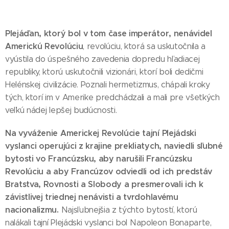
Plejáďan, ktorý bol v tom čase imperátor, nenávidel
Americkú Revolúciu
, revolúciu, ktorá sa uskutočnila a
vyústila do úspešného zavedenia dopredu hľadiacej
republiky, ktorú uskutočnili vizionári, ktorí boli dedičmi
Helénskej civilizácie. Poznali hermetizmus, chápali kroky
tých, ktorí im v Amerike predchádzali a mali pre všetkých
veľkú nádej lepšej budúcnosti.
Na vyváženie Americkej Revolúcie tajní Plejádski
vyslanci operujúci z krajine prekliatych, naviedli sľubné
bytosti vo Francúzsku, aby narušili Francúzsku
Revolúciu a aby Francúzov odviedli od ich predstáv
Bratstva, Rovnosti a Slobody a presmerovali ich k
závistlivej triednej nenávisti a tvrdohlavému
nacionalizmu.
Najsľubnejšia z týchto bytostí, ktorú
nalákali tajní Plejádski vyslanci bol Napoleon Bonaparte,