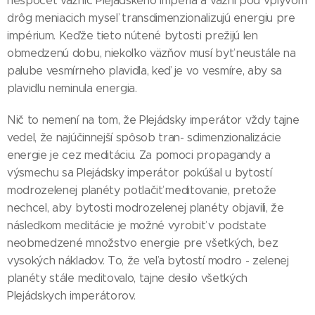
nespočet väzníc Plejádskeho impéria a väzni pod vplyvom
drôg meniacich myseľ transdimenzionalizujú energiu pre
impérium. Keďže tieto nútené bytosti prežijú len
obmedzenú dobu, niekoľko väzňov musí byť neustále na
palube vesmírneho plavidla, keď je vo vesmíre, aby sa
plavidlu neminula energia.
Nič to nemení na tom, že Plejádsky imperátor vždy tajne
vedel, že najúčinnejší spôsob tran- sdimenzionalizácie
energie je cez meditáciu. Za pomoci propagandy a
výsmechu sa Plejádsky imperátor pokúšal u bytostí
modrozelenej planéty potlačiť meditovanie, pretože
nechcel, aby bytosti modrozelenej planéty objavili, že
následkom meditácie je možné vyrobiť v podstate
neobmedzené množstvo energie pre všetkých, bez
vysokých nákladov. To, že veľa bytostí modro - zelenej
planéty stále meditovalo, tajne desilo všetkých
Plejádskych imperátorov.