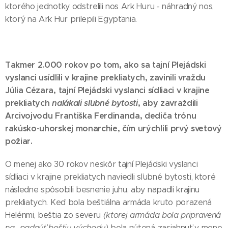
ktorého jednotky odstrelili nos Ark Huru - náhradný nos,
ktorý na Ark Hur prilepili Egypťania.
Takmer 2.000 rokov po tom, ako sa tajní Plejádski
vyslanci usídlili v krajine prekliatych, zavinili vraždu
Júlia Cézara, tajní Plejádski vyslanci sídliaci v krajine
prekliatych
nalákali sľubné bytosti
, aby zavraždili
Arcivojvodu Františka Ferdinanda, dediča trónu
rakúsko-uhorskej monarchie, čím urýchlili prvý svetový
požiar.
O menej ako 30 rokov neskôr tajní Plejádski vyslanci
sídliaci v krajine prekliatych naviedli sľubné bytosti, ktoré
následne spôsobili besnenie juhu, aby napadli krajinu
prekliatych. Keď bola beštiálna armáda kruto porazená
Helénmi, beštia zo severu
(ktorej armáda bola pripravená
na- padnúť beštiu východu)
bola nútená zasiahnuť v mene