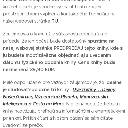
knižného diela, je vhodné vyznačiť tento záujem
prostredníctvom vyplnenia kontaktného formulára na
TU
.
našej webovej stránke
Záujemcovia o knihu už v súčasnosti pribúdajú a v
spustíme na
prípade, že ich počet bude dostatočný,
našej webovej stránke PREDPREDAJ tejto knihy, kde si
ju budete môcť záväzne objednať, aj s uvedením
dátumu fyzického dodania knihy. Cena knihy bude
nezmenená 39,90 EUR.
ideálne
Malé odporúčanie pre vážnych záujemcov je, že
je študovať spoločne tri knihy :
Dve tretiny ... Dejiny
Našej Galaxie
,
Výnimočná Planéta
,
Mimozemská
Inteligencia a Cesta na Mars
.
Nie je náhoda, že tieto tri
knihy nadväzujú, prelínajú sa informačnými a energetickými
prienikmi. Pri ich čítaní a hlbšom bádaní sa sám čitateľ
uvedomí, že prečo.