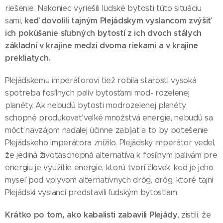
riešenie. Nakoniec vyriešili ľudské bytosti túto situáciu
keď dovolili tajným Plejádskym vyslancom zvýšiť
sami,
ich pokúšanie sľubných bytostí z ich dvoch stálych
základní v krajine medzi dvoma riekami a v krajine
prekliatych.
Plejádskemu imperátorovi tiež robila starosti vysoká
spotreba fosílnych palív bytosťami mod- rozelenej
planéty. Ak nebudú bytosti modrozelenej planéty
schopné produkovať veľké množstvá energie, nebudú sa
môcť navzájom naďalej účinne zabíjať a to by potešenie
Plejádskeho imperátora znížilo. Plejádsky imperátor vedel,
že jediná životaschopná alternatíva k fosílnym palivám pre
energiu je využitie energie, ktorú tvorí človek, keď je jeho
myseľ pod vplyvom alternatívnych drôg, drôg, ktoré tajní
Plejádski vyslanci predstavili ľudským bytostiam.
Krátko po tom, ako kabalisti zabavili Plejády
, zistili, že