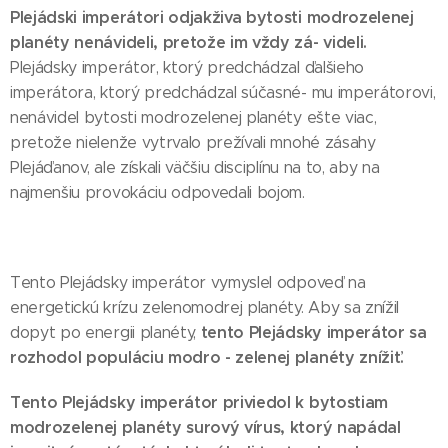
Plejádski imperátori odjakživa bytosti modrozelenej
planéty nenávideli, pretože im vždy zá- videli.
Plejádsky imperátor, ktorý predchádzal ďalšieho
imperátora, ktorý predchádzal súčasné- mu imperátorovi,
nenávidel bytosti modrozelenej planéty ešte viac,
pretože nielenže vytrvalo prežívali mnohé zásahy
Plejáďanov, ale získali väčšiu disciplínu na to, aby na
najmenšiu provokáciu odpovedali bojom.
Tento Plejádsky imperátor vymyslel odpoveď na
energetickú krízu zelenomodrej planéty. Aby sa znížil
tento Plejádsky imperátor sa
dopyt po energii planéty,
rozhodol populáciu modro - zelenej planéty znížiť.
Tento Plejádsky imperátor priviedol k bytostiam
modrozelenej planéty surový vírus, ktorý napádal