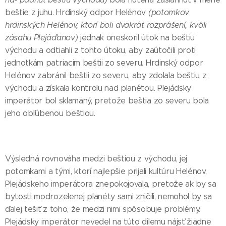
beštie z juhu. Hrdinský odpor Helénov
(potomkov
hrdinských Helénov, ktorí boli dvakrát rozprášení, kvôli
zásahu Plejáďanov)
jednak oneskoril útok na beštiu
východu a odtiahli z tohto útoku, aby zaútočili proti
jednotkám patriacim beštii zo severu. Hrdinský odpor
Helénov zabránil beštii zo severu, aby zdolala beštiu z
východu a získala kontrolu nad planétou. Plejádsky
imperátor bol sklamaný, pretože beštia zo severu bola
jeho obľúbenou beštiou.
Výsledná rovnováha medzi beštiou z východu, jej
potomkami a tými, ktorí najlepšie prijali kultúru Helénov,
Plejádskeho imperátora znepokojovala, pretože ak by sa
bytosti modrozelenej planéty sami zničili, nemohol by sa
ďalej tešiť z toho, že medzi nimi spôsobuje problémy.
Plejádsky imperátor nevedel na túto dilemu nájsť žiadne