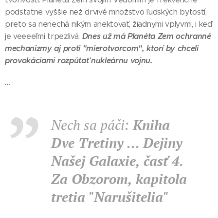
podstatne vyššie než drvivé množstvo ľudských bytostí,
preto sa nenechá nikým anektovať, žiadnymi vplyvmi, i keď
Dnes už má Planéta Zem ochranné
je veeeeľmi trpezlivá.
mechanizmy aj proti "mierotvorcom", ktorí by chceli
provokáciami rozpútať nukleárnu vojnu.
...
Nech sa páči:
Kniha
Dve Tretiny ... Dejiny
Našej Galaxie, časť 4.
Za Obzorom, kapitola
tretia "Narušitelia"