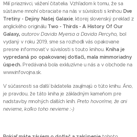
Milí priaznivci, vážení čitatelia. Vzhľadom k tomu, že sa
Dve
sústavne mnohí obraciate na nás v súvislosti s knihou
Tretiny - Dejiny Našej Galaxie
, ktorej slovenský preklad z
Two - Thirds - A History Of Our
anglického originálu
Galaxy,
autorov Davida Myersa a Davida Percyho,
bol
vydaný v roku 2019, sme sa rozhodli vás opakovane
Kniha je
presne informovať v súvislosti s touto knihou.
vypredaná po opakovanej dotlači, mala mimmoriadny
úspech.
Predávaná bola exkluzívne u nás a v obchode na
www.infovojna.sk.
V súčasnosti sa ďalší bádatelia zaujímajú o túto knihu. Áno,
je pravdou, že táto kniha je základným kameňom pre
nadstavby mnohých ďalších kníh.
Preto hovoríme, že ani
nevieme, koľko toho nevieme :-)
Pokiaľ máte záujem o dotlač a zakúpenie
tohoto