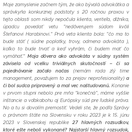
Moje zamyslenie začnem tým, že ako bývalá advokátka a
správkyňa konkurznej podstaty s 20 ročnou praxou v
tejto oblasti som nikdy nepočula klienta, veriteľa, dlžníka,
úpadcu povedať vetu "nedôverujem súdom kvôli
Štefanovi Harabinovi." Prvá veta klienta bola: "čo ma to
bude stáť ( súdne poplatky, trovy, odmena advokáta ),
koľko to bude trvať a keď vyhrám, či budem mať čo
Moja dôvera ako advokáta v súdny systém
vymáhať."
závisela od vcelku triviálnych skutočností – či sa
pojednávanie začalo načas
(nemám rada zlý time
a
management, považujem to za prejav neprofesionality)
či bol sudca pripravený a mal vec naštudovanú.
Konanie
v prvom stupni nebolo pre mňa "konečná", máme vyššie
inštancie a vďakabohu aj Európsky súd pre ľudské práva.
No a tu si dovolím premostiť. Vedeli ste, že podľa Správy
o právnom štáte na Slovensku v roku 2023 je k 15. júnu
27 hlavných rozsudkov,
2023 v Slovenskej republike
ktoré ešte neboli vykonané? Najstarší hlavný rozsudok,