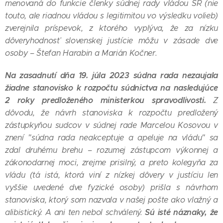
menovaná do funkcie členky súdnej rady vládou SR (nie
touto, ale riadnou vládou s legitimitou vo výsledku volieb)
zverejnila príspevok, z ktorého vyplýva, že za nízku
dôveryhodnosť slovenskej justície môžu v zásade dve
osoby – Štefan Harabin a Marián Kočner.
Na zasadnutí dňa 19. júla 2023 súdna rada nezaujala
žiadne stanovisko k rozpočtu súdnictva na nasledujúce
2 roky predloženého ministerkou spravodlivosti.
Z
dôvodu, že návrh stanoviska k rozpočtu predložený
zástupkyňou sudcov v súdnej rade Marcelou Kosovou v
znení "súdna rada neakceptuje a apeluje na vládu" sa
zdal druhému brehu – rozumej zástupcom výkonnej a
zákonodarnej moci, zrejme prisilný, a preto kolegyňa za
vládu (tá istá, ktorá viní z nízkej dôvery v justíciu len
vyššie uvedené dve fyzické osoby) prišla s návrhom
stanoviska, ktorý som nazvala v našej pošte ako vlažný a
Sú isté náznaky, že
alibistický. A ani ten nebol schválený.