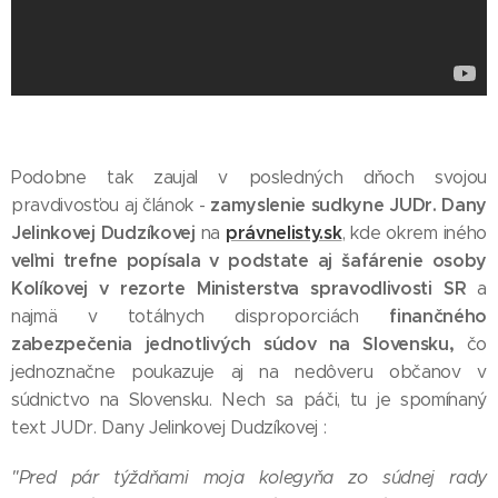
Podobne tak zaujal v posledných dňoch svojou
zamyslenie sudkyne JUDr. Dany
pravdivosťou aj článok -
Jelinkovej Dudzíkovej
právnelisty.sk
na
, kde okrem iného
veľmi trefne popísala v podstate aj šafárenie osoby
Kolíkovej v rezorte Ministerstva spravodlivosti SR
a
finančného
najmä v totálnych disproporciách
zabezpečenia jednotlivých súdov na Slovensku,
čo
jednoznačne poukazuje aj na nedôveru občanov v
súdnictvo na Slovensku. Nech sa páči, tu je spomínaný
text JUDr. Dany Jelinkovej Dudzíkovej :
"Pred pár týždňami moja kolegyňa zo súdnej rady