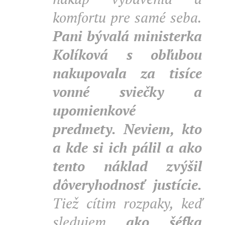
komfortu pre samé seba.
Pani bývalá ministerka
Kolíková s obľubou
nakupovala za tisíce
vonné sviečky a
upomienkové
predmety.
Neviem, kto
a kde si ich pálil a ako
tento náklad zvýšil
dôveryhodnosť justície.
Tiež cítim rozpaky, keď
sledujem
ako šéfka