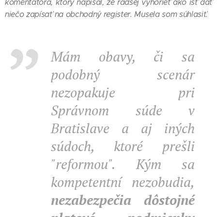
komentátora, ktorý napísal, že radšej vyhorieť ako ísť dať
niečo zapísať na obchodný register. Musela som súhlasiť.
Mám obavy, či sa
podobný scenár
nezopakuje pri
Správnom súde v
Bratislave a aj iných
súdoch, ktoré prešli
"reformou". Kým sa
kompetentní nezobudia,
nezabezpečia dôstojné