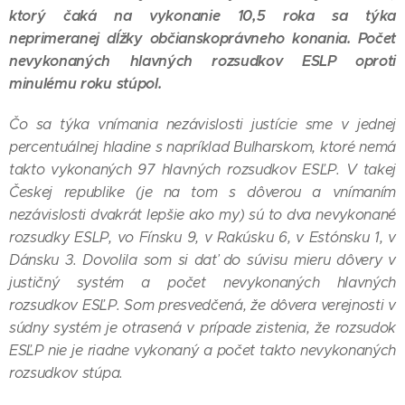
ktorý čaká na vykonanie 10,5 roka sa týka
neprimeranej dĺžky občianskoprávneho konania. Počet
nevykonaných hlavných rozsudkov ESLP oproti
minulému roku stúpol.
Čo sa týka vnímania nezávislosti justície sme v jednej
percentuálnej hladine s napríklad Bulharskom, ktoré nemá
takto vykonaných 97 hlavných rozsudkov ESĽP. V takej
Českej republike (je na tom s dôverou a vnímaním
nezávislosti dvakrát lepšie ako my) sú to dva nevykonané
rozsudky ESLP, vo Fínsku 9, v Rakúsku 6, v Estónsku 1, v
Dánsku 3. Dovolila som si dať do súvisu mieru dôvery v
justičný systém a počet nevykonaných hlavných
rozsudkov ESĽP. Som presvedčená, že dôvera verejnosti v
súdny systém je otrasená v prípade zistenia, že rozsudok
ESĽP nie je riadne vykonaný a počet takto nevykonaných
rozsudkov stúpa.