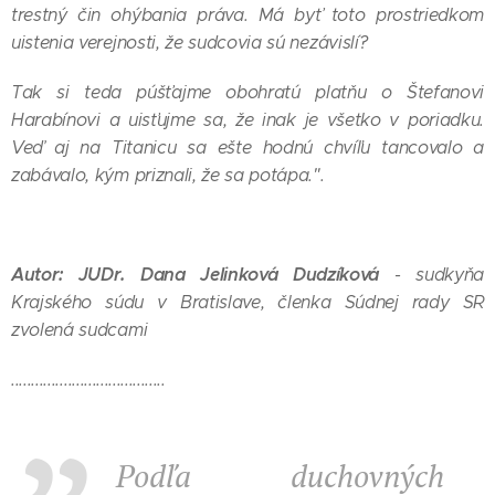
trestný čin ohýbania práva. Má byť toto prostriedkom
uistenia verejnosti, že sudcovia sú nezávislí?
Tak si teda púšťajme obohratú platňu o Štefanovi
Harabínovi a uisťujme sa, že inak je všetko v poriadku.
Veď aj na Titanicu sa ešte hodnú chvíľu tancovalo a
zabávalo, kým priznali, že sa potápa.".
Autor: JUDr. Dana Jelinková Dudzíková
- sudkyňa
Krajského súdu v Bratislave, členka Súdnej rady SR
zvolená sudcami
......................................
Podľa duchovných