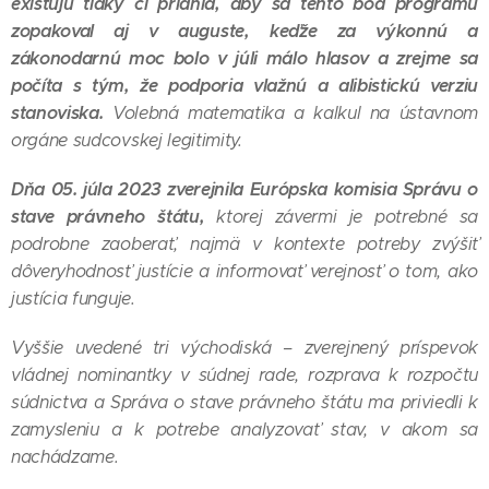
existujú tlaky či priania, aby sa tento bod programu
zopakoval aj v auguste, keďže za výkonnú a
zákonodarnú moc bolo v júli málo hlasov a zrejme sa
počíta s tým, že podporia vlažnú a alibistickú verziu
stanoviska.
Volebná matematika a kalkul na ústavnom
orgáne sudcovskej legitimity.
Dňa 05. júla 2023 zverejnila Európska komisia Správu o
stave právneho štátu,
ktorej závermi je potrebné sa
podrobne zaoberať, najmä v kontexte potreby zvýšiť
dôveryhodnosť justície a informovať verejnosť o tom, ako
justícia funguje.
Vyššie uvedené tri východiská – zverejnený príspevok
vládnej nominantky v súdnej rade, rozprava k rozpočtu
súdnictva a Správa o stave právneho štátu ma priviedli k
zamysleniu a k potrebe analyzovať stav, v akom sa
nachádzame.