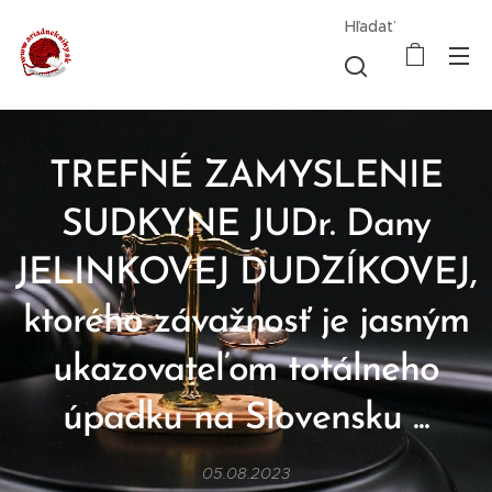
Hľadať
TREFNÉ ZAMYSLENIE
SUDKYNE JUDr. Dany
JELINKOVEJ DUDZÍKOVEJ,
ktorého závažnosť je jasným
ukazovateľom totálneho
úpadku na Slovensku ...
05.08.2023