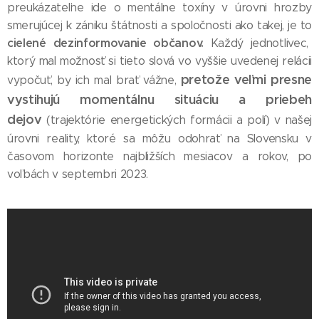
preukázateľne ide o mentálne toxíny v úrovni hrozby
smerujúcej k zániku štátnosti a spoločnosti ako takej, je to
cielené dezinformovanie občanov.
Každý jednotlivec,
ktorý mal možnosť si tieto slová vo vyššie uvedenej relácii
pretože veľmi presne
vypočuť, by ich mal brať vážne,
vystihujú momentálnu situáciu a priebeh
dejov
(trajektórie energetických formácii a polí) v našej
úrovni reality, ktoré sa môžu odohrať na Slovensku v
časovom horizonte najbližších mesiacov a rokov, po
voľbách v septembri 2023.