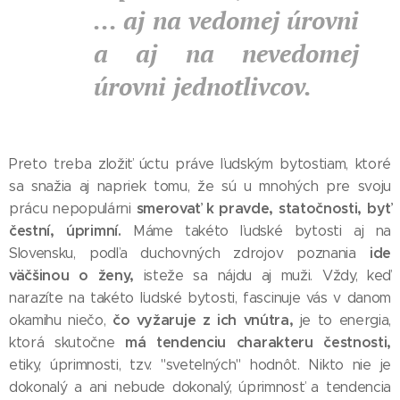
... aj na vedomej úrovni
a aj na nevedomej
úrovni jednotlivcov.
Preto treba zložiť úctu práve ľudským bytostiam, ktoré
sa snažia aj napriek tomu, že sú u mnohých pre svoju
smerovať k pravde, statočnosti, byť
prácu nepopulárni
čestní, úprimní.
Máme takéto ľudské bytosti aj na
ide
Slovensku, podľa duchovných zdrojov poznania
väčšinou o ženy,
isteže sa nájdu aj muži. Vždy, keď
narazíte na takéto ľudské bytosti, fascinuje vás v danom
čo vyžaruje z ich vnútra,
okamihu niečo,
je to energia,
má tendenciu charakteru čestnosti,
ktorá skutočne
etiky, úprimnosti, tzv. "svetelných" hodnôt. Nikto nie je
dokonalý a ani nebude dokonalý, úprimnosť a tendencia