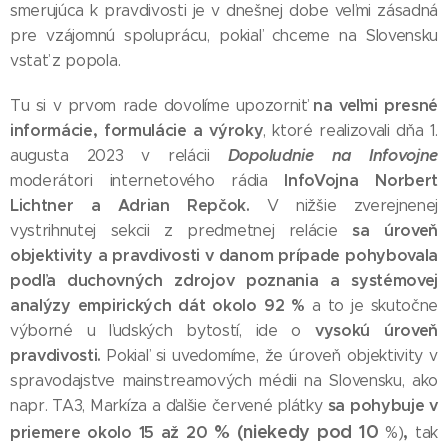
smerujúca k pravdivosti je v dnešnej dobe veľmi zásadná
pre vzájomnú spoluprácu, pokiaľ chceme na Slovensku
vstať z popola.
na veľmi presné
Tu si v prvom rade dovolíme upozorniť
informácie, formulácie a výroky
, ktoré realizovali dňa 1.
Dopoludnie na Infovojne
augusta 2023 v relácii
InfoVojna Norbert
moderátori internetového rádia
Lichtner a Adrian Repčok.
V nižšie zverejnenej
sa úroveň
vystrihnutej sekcii z predmetnej relácie
objektivity a pravdivosti v danom prípade pohybovala
podľa duchovných zdrojov poznania a systémovej
analýzy empirických dát okolo 92 %
a to je skutočne
vysokú úroveň
výborné u ľudských bytostí, ide o
pravdivosti.
Pokiaľ si uvedomíme, že úroveň objektivity v
spravodajstve mainstreamových médii na Slovensku, ako
sa pohybuje v
napr. TA3, Markíza a ďalšie červené plátky
% (niekedy pod 10
,
priemere okolo 15 až 20
%)
tak