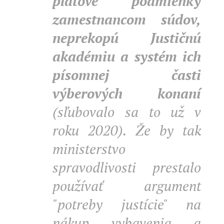
platové podmienky
zamestnancom súdov,
neprekopú Justičnú
akadémiu a systém ich
písomnej časti
výberových konaní
(sľubovalo sa to už v
roku 2020). Že by tak
ministerstvo
spravodlivosti prestalo
používať argument
"potreby justície" na
nákup vybavenia a