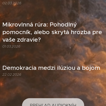
02.03.2026
Mikrovlnná rúra: Pohodlný
pomocník, alebo skrytá hrozba pre
vaše zdravie?
01.03.2026
Demokracia medzi ilúziou a bojom
22.02.2026
PREHĽAD AUDIOKNÍH