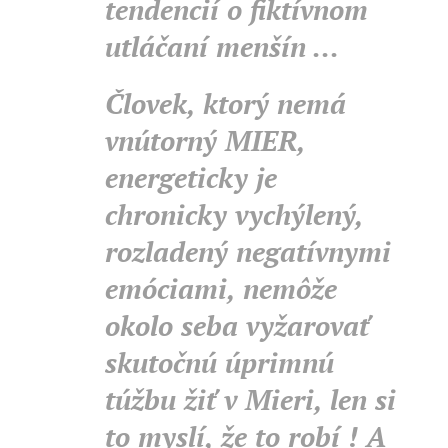
tendencií o fiktívnom
utláčaní menšín ...
Človek, ktorý nemá
vnútorný MIER,
energeticky je
chronicky vychýlený,
rozladený negatívnymi
emóciami, nemôže
okolo seba vyžarovať
skutočnú úprimnú
túžbu žiť v Mieri, len si
to myslí, že to robí ! A