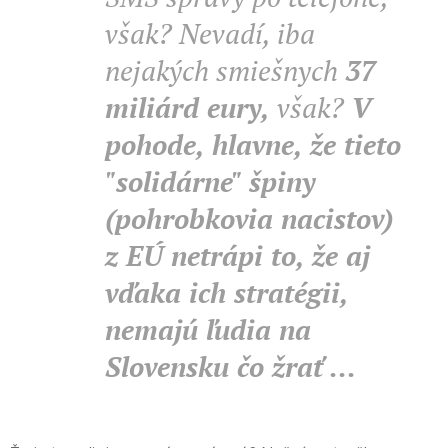
však? Nevadí, iba
nejakých smiešnych
37
miliárd eury,
však?
V
pohode, hlavne, že tieto
"solidárne" špiny
(pohrobkovia nacistov)
z EÚ netrápi to, že aj
vďaka ich stratégii,
nemajú ľudia na
Slovensku čo žrať ...