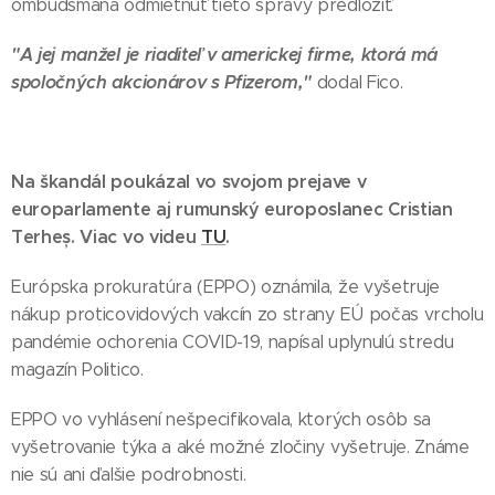
ombudsmana odmietnuť tieto správy predložiť.
"A jej manžel je riaditeľ v americkej firme, ktorá má
spoločných akcionárov s Pfizerom,"
dodal Fico.
Na škandál poukázal vo svojom prejave v
europarlamente aj rumunský europoslanec Cristian
Terheș. Viac vo videu
TU
.
Európska prokuratúra (EPPO) oznámila, že vyšetruje
nákup proticovidových vakcín zo strany EÚ počas vrcholu
pandémie ochorenia COVID-19, napísal uplynulú stredu
magazín Politico.
EPPO vo vyhlásení nešpecifikovala, ktorých osôb sa
vyšetrovanie týka a aké možné zločiny vyšetruje. Známe
nie sú ani ďalšie podrobnosti.