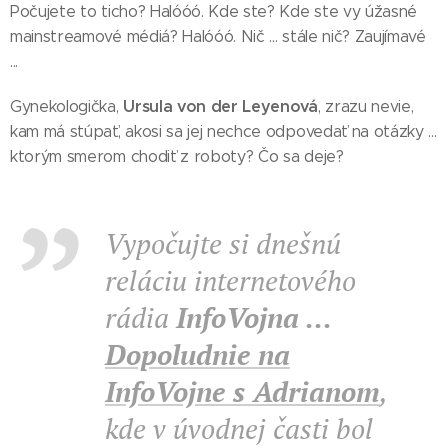
Počujete to ticho? Halóóó. Kde ste? Kde ste vy úžasné
mainstreamové médiá? Halóóó. Nič ... stále nič? Zaujímavé
...
Ursula von der Leyenová
Gynekologička,
, zrazu nevie,
kam má stúpať, akosi sa jej nechce odpovedať na otázky ...
ktorým smerom chodiť z roboty? Čo sa deje?
Vypočujte si dnešnú
reláciu internetového
rádia
InfoVojna ...
Dopoludnie na
InfoVojne s Adrianom
,
kde v úvodnej časti bol