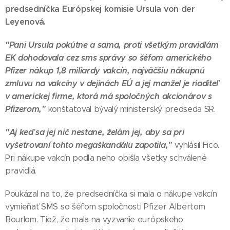
predsedníčka Európskej komisie Ursula von der
Leyenová.
"Pani Ursula pokútne a sama, proti všetkým pravidlám
EK dohodovala cez sms správy so šéfom amerického
Pfizer nákup 1,8 miliardy vakcín, najväčšiu nákupnú
zmluvu na vakcíny v dejinách EÚ a jej manžel je riaditeľ
v americkej firme, ktorá má spoločných akcionárov s
Pfizerom,"
konštatoval bývalý ministerský predseda SR.
"Aj keď sa jej nič nestane, želám jej, aby sa pri
vyšetrovaní tohto megaškandálu zapotila,"
vyhlásil Fico.
Pri nákupe vakcín podľa neho obišla všetky schválené
pravidlá.
Poukázal na to, že predsedníčka si mala o nákupe vakcín
vymieňať SMS so šéfom spoločnosti Pfizer Albertom
Bourlom. Tiež, že mala na vyzvanie európskeho