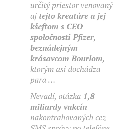
určitý priestor venovaný
aj
tejto kreatúre a jej
kšeftom s CEO
spoločnosti Pfizer,
beznádejným
krásavcom Bourlom
,
ktorým asi dochádza
para ...
Nevadí, otázka
1,8
miliardy vakcín
nakontrahovaných cez
SMS správy po telefóne,