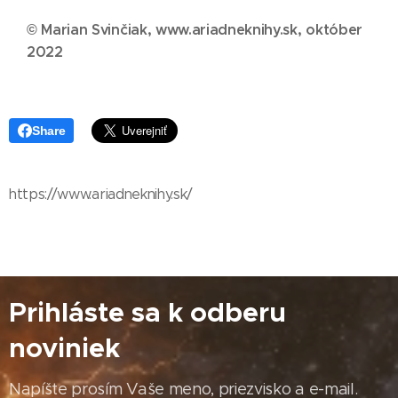
© Marian Svinčiak, www.ariadneknihy.sk, október
2022
Share
https://www.ariadneknihy.sk/
Prihláste sa k odberu
noviniek
Napíšte prosím Vaše meno, priezvisko a e-mail.