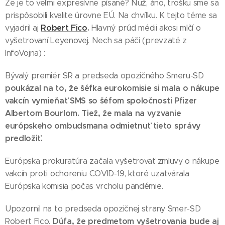
Že je to veľmi expresívne písané? Nuž, áno, trošku sme sa
prispôsobili kvalite úrovne EÚ. Na chvíľku. K tejto téme sa
Robert Fico
.
vyjadril aj
Hlavný prúd médii akosi mlčí o
vyšetrovaní Leyenovej. Nech sa páči (prevzaté z
InfoVojna) :
Bývalý premiér SR a predseda opozičného Smeru-SD
poukázal na to, že šéfka eurokomisie si mala o nákupe
vakcín vymieňať SMS so šéfom spoločnosti Pfizer
Albertom Bourlom.
Tiež, že mala na vyzvanie
európskeho ombudsmana odmietnuť tieto správy
predložiť.
Európska prokuratúra začala vyšetrovať zmluvy o nákupe
vakcín proti ochoreniu COVID-19, ktoré uzatvárala
Európska komisia počas vrcholu pandémie.
Upozornil na to predseda opozičnej strany Smer-SD
Dúfa, že predmetom vyšetrovania bude aj
Robert Fico.