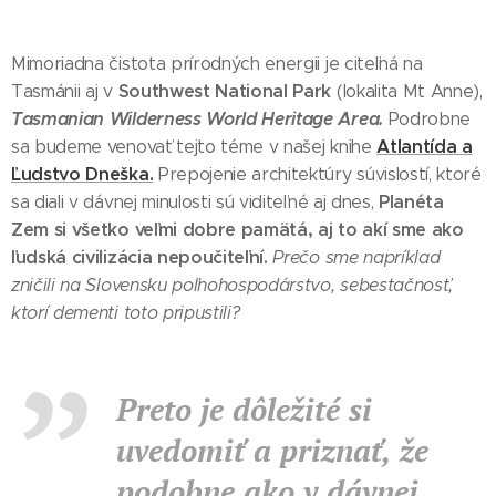
Mimoriadna čistota prírodných energii je citeľná na
Southwest National Park
Tasmánii aj v
(lokalita Mt Anne),
Tasmanian Wilderness World Heritage Area.
Podrobne
Atlantída a
sa budeme venovať tejto téme v našej knihe
Ľudstvo Dneška.
Prepojenie architektúry súvislostí, ktoré
Planéta
sa diali v dávnej minulosti sú viditeľné aj dnes,
Zem si všetko veľmi dobre pamätá, aj to akí sme ako
ľudská civilizácia nepoučiteľní.
Prečo sme napríklad
zničili na Slovensku poľnohospodárstvo, sebestačnosť,
ktorí dementi toto pripustili?
Preto je dôležité si
uvedomiť a priznať, že
podobne ako v dávnej