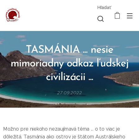
Hľadať
TASMÁNIA ... nesie
mimoriadny odkaz ľudskej
civilizácii ...
27.09.2022
Možno pre niekoho nezaujímavá téma ... o to viac je
dôležitá. Tasmánia ako ostrov je štátom Austrálskeho