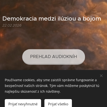
Demokracia medzi ilúziou a bojom
22.02.2026
PREHĽAD AUDIOKNÍH
Používame cookies, aby sme zaistili správne fungovanie a
PREHĽAD PODCASTOV
bezpečnosť našich stránok. Tým vám môžeme poskytnúť tú
najlepšiu skúsenosť z ich návštevy.
Prijať nevyhnutné
Prijať všetko
SVETLO PRE VAŠE POZNANIE
Cookies