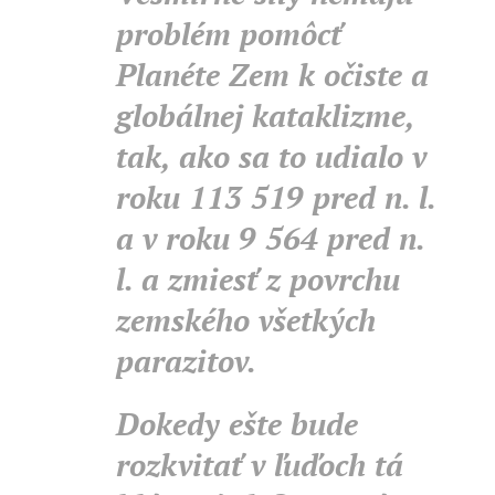
problém pomôcť
Planéte Zem k očiste a
globálnej kataklizme,
tak, ako sa to udialo v
roku 113 519 pred n. l.
a v roku 9 564 pred n.
l. a zmiesť z povrchu
zemského všetkých
parazitov.
Dokedy ešte bude
rozkvitať v ľuďoch tá