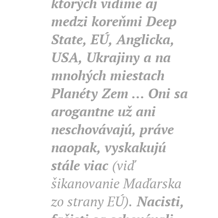
ktorých vidíme aj
medzi koreňmi Deep
State, EÚ, Anglicka,
USA, Ukrajiny a na
mnohých miestach
Planéty Zem ... Oni sa
arogantne už ani
neschovávajú, práve
naopak, vyskakujú
stále viac
(viď
šikanovanie Maďarska
zo strany EÚ).
Nacisti,