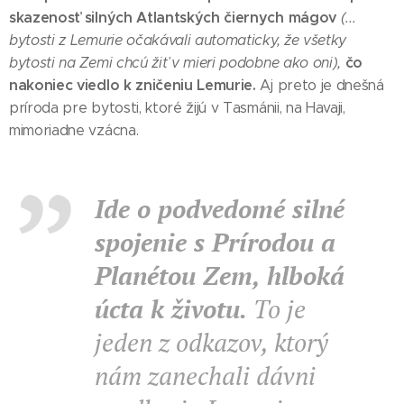
skazenosť silných Atlantských čiernych mágov
(...
bytosti z Lemurie očakávali automaticky, že všetky
čo
bytosti na Zemi chcú žiť v mieri podobne ako oni),
nakoniec viedlo k zničeniu Lemurie.
Aj preto je dnešná
príroda pre bytosti, ktoré žijú v Tasmánii, na Havaji,
mimoriadne vzácna.
I
de o podvedomé silné
spojenie s Prírodou a
Planétou Zem, hlboká
úcta k životu.
To je
jeden z odkazov, ktorý
nám zanechali dávni