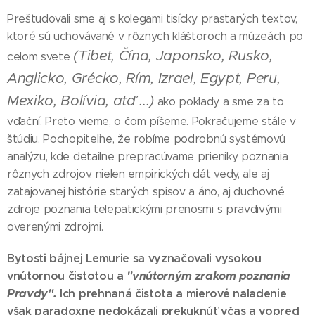
Preštudovali sme aj s kolegami tisícky prastarých textov,
ktoré sú uchovávané v rôznych kláštoroch a múzeách po
(Tibet, Čína, Japonsko, Rusko,
celom svete
Anglicko, Grécko, Rím, Izrael, Egypt, Peru,
Mexiko, Bolívia, atď ...)
ako poklady a sme za to
vďační. Preto vieme, o čom píšeme. Pokračujeme stále v
štúdiu. Pochopiteľne, že robíme podrobnú systémovú
analýzu, kde detailne prepracúvame prieniky poznania
rôznych zdrojov, nielen empirických dát vedy, ale aj
zatajovanej histórie starých spisov a áno, aj duchovné
zdroje poznania telepatickými prenosmi s pravdivými
overenými zdrojmi.
Bytosti bájnej Lemurie sa vyznačovali vysokou
vnútornou čistotou a
"vnútorným zrakom poznania
Pravdy".
Ich prehnaná čistota a mierové naladenie
však paradoxne nedokázali prekuknúť včas a vopred