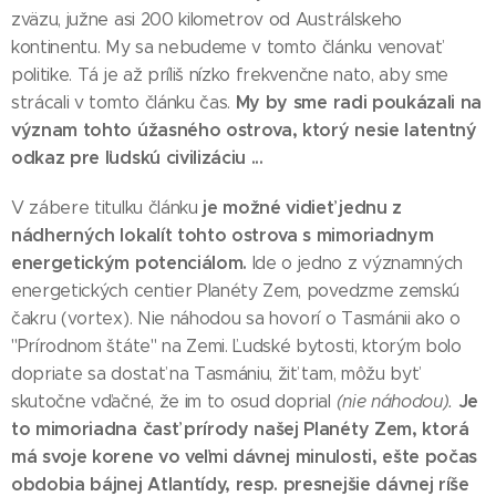
zväzu, južne asi 200 kilometrov od Austrálskeho
kontinentu. My sa nebudeme v tomto článku venovať
politike. Tá je až príliš nízko frekvenčne nato, aby sme
My by sme radi poukázali na
strácali v tomto článku čas.
význam tohto úžasného ostrova, ktorý nesie latentný
odkaz pre ľudskú civilizáciu ...
je možné vidieť jednu z
V zábere titulku článku
nádherných lokalít tohto ostrova s mimoriadnym
energetickým potenciálom.
Ide o jedno z významných
energetických centier Planéty Zem, povedzme zemskú
čakru (vortex). Nie náhodou sa hovorí o Tasmánii ako o
"Prírodnom štáte" na Zemi. Ľudské bytosti, ktorým bolo
dopriate sa dostať na Tasmániu, žiť tam, môžu byť
Je
skutočne vďačné, že im to osud doprial
(nie náhodou).
to mimoriadna časť prírody našej Planéty Zem, ktorá
má svoje korene vo veľmi dávnej minulosti, ešte počas
obdobia bájnej Atlantídy, resp. presnejšie dávnej ríše