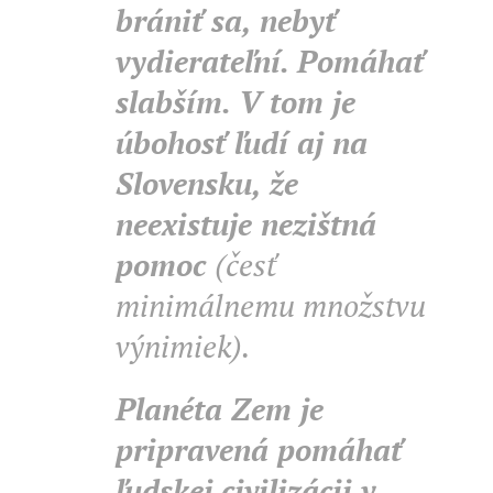
brániť sa, nebyť
vydierateľní. Pomáhať
slabším. V tom je
úbohosť ľudí aj na
Slovensku, že
neexistuje nezištná
pomoc
(česť
minimálnemu množstvu
výnimiek).
Planéta Zem je
pripravená pomáhať
ľudskej civilizácii v