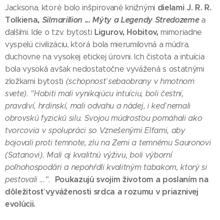
dielami J. R. R.
Jacksona, ktoré bolo inšpirované knižnými
Tolkiena,
Silmarillion ... Mýty a Legendy Stredozeme
a
Ligurov, Hobitov,
ďalšími. Ide o tzv. bytosti
mimoriadne
vyspelú civilizáciu, ktorá bola mierumilovná a múdra,
duchovne na vysokej etickej úrovni. Ich čistota a intuícia
bola vysoká avšak nedostatočne vyvážená s ostatnými
zložkami bytosti
(schopnosť sebaobrany v hmotnom
svete). "Hobiti mali vynikajúcu intuíciu, boli čestní,
pravdiví, hrdinskí, mali odvahu a nádej, i keď nemali
obrovskú fyzickú silu. Svojou múdrosťou pomáhali ako
tvorcovia v spolupráci so Vznešenými Elfami, aby
bojovali proti temnote, zlu na Zemi a temnému Sauronovi
(Satanovi). Mali aj kvalitnú výživu, boli výborní
poľnohospodári a nepohŕdli kvalitným tabakom, ktorý si
Poukazujú svojim životom a poslaním na
pestovali ...".
dôležitosť vyváženosti srdca a rozumu v priaznivej
evolúcii.