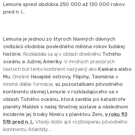
Lemurie spred obdobia 250 000 až 130 000 rokov
pred n. l..
Lemuria je jednou zo štyroch hlavných dávnych
civilizácii obdobia posledného milióna rokov ľudskej
histórie.
Tichého
Rozkladala sa aj v oblasti dnešného
oceánu a Južnej Ameriky.
V mnohých prastarých
Kaskara alebo
textoch bol tento kontinent nazývaný ako
Mu.
Havajské ostrovy, Filipíny, Tasmánia
Dnešné
a
sú pozostatkami pôvodného
mnohé ďalšie formácie,
kontinentu dávnej Lemurie v rozkladajúceho sa v
oblasti Tichého oceánu, ktorá zanikla po katastrofe
planéty Maldek v našej Slnečnej sústave a následnom
incidente jej trosky Nimiru s planétou Zem,
v roku 113
519 pred n. l..
Vtedy došlo aj k rozštiepeniu pôvodného
kontinentu Atlantídy ...