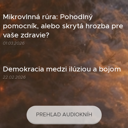
Mikrovlnná rúra: Pohodlný
pomocník, alebo skrytá hrozba pre
vaše zdravie?
01.03.2026
Demokracia medzi ilúziou a bojom
22.02.2026
PREHĽAD AUDIOKNÍH