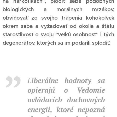
na narkotikách", plodiť sebe podobných
biologických a morálnych mrzákov,
obviňovať zo svojho trápenia kohokoľvek
okrem seba a vyžadovať od okolia a štátu
starostlivosť o svoju "veľkú osobnosť" i tých
degenerátov, ktorých sa im podarili splodiť.
L
iberálne hodnoty sa
opierajú o Vedomie
ovládacích duchovných
energii, ktoré nepozná