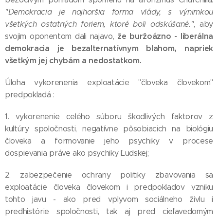
"Demokracia je najhoršia forma vlády, s výnimkou
všetkých ostatných foriem, ktoré boli odskúšané."
, aby
že buržoázno - liberálna
svojim oponentom dali najavo,
demokracia je bezalternatívnym blahom, napriek
všetkým jej chybám a nedostatkom.
Úloha vykorenenia exploatácie "človeka človekom"
predpokladá :
1. vykorenenie celého súboru škodlivých faktorov z
kultúry spoločnosti, negatívne pôsobiacich na biológiu
človeka a formovanie jeho psychiky v procese
dospievania práve ako psychiky Ľudskej;
2. zabezpečenie ochrany politiky zbavovania sa
exploatácie človeka človekom i predpokladov vzniku
tohto javu - ako pred vplyvom sociálneho živlu i
predhistórie spoločnosti, tak aj pred cieľavedomým