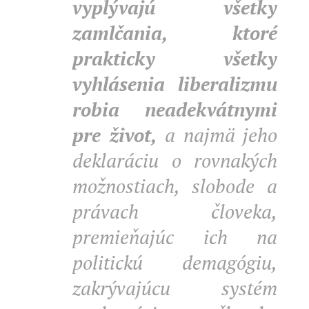
vyplývajú všetky
zamlčania, ktoré
prakticky všetky
vyhlásenia liberalizmu
robia neadekvátnymi
pre život,
a najmä jeho
deklaráciu o rovnakých
možnostiach, slobode a
právach človeka,
premieňajúc ich na
politickú demagógiu,
zakrývajúcu systém