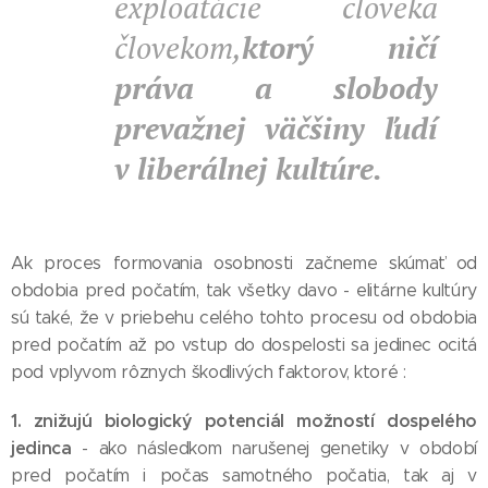
exploatácie človeka
človekom,
ktorý ničí
práva a slobody
prevažnej väčšiny ľudí
v liberálnej kultúre.
Ak proces formovania osobnosti začneme skúmať od
obdobia pred počatím, tak všetky davo - elitárne kultúry
sú také, že v priebehu celého tohto procesu od obdobia
pred počatím až po vstup do dospelosti sa jedinec ocitá
pod vplyvom rôznych škodlivých faktorov, ktoré :
1. znižujú biologický potenciál možností dospelého
jedinca
- ako následkom narušenej genetiky v období
pred počatím i počas samotného počatia, tak aj v