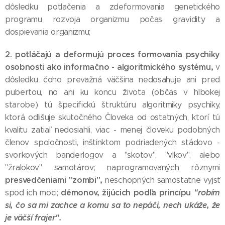
dôsledku potlačenia a zdeformovania genetického
programu rozvoja organizmu počas gravidity a
dospievania organizmu;
2. potláčajú a deformujú proces formovania psychiky
osobnosti ako informačno - algoritmického systému,
v
dôsledku čoho prevažná väčšina nedosahuje ani pred
pubertou, no ani ku koncu života (občas v hlbokej
starobe) tú špecifickú štruktúru algoritmiky psychiky,
ktorá odlišuje skutočného Človeka od ostatných, ktorí tú
kvalitu zatiaľ nedosiahli, viac - menej človeku podobných
členov spoločnosti, inštinktom podriadených stádovo -
svorkových banderlogov a "skotov", "vlkov", alebo
"žralokov" samotárov; naprogramovaných rôznymi
presvedčeniami "zombi",
neschopných samostatne vyjsť
démonov, žijúcich podľa princípu
"robím
spod ich moci;
si, čo sa mi zachce a komu sa to nepáči, nech ukáže, že
je väčší frajer".