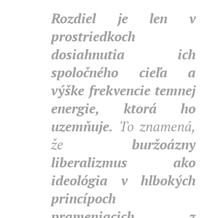
Rozdiel je len v
prostriedkoch
dosiahnutia ich
spoločného cieľa a
výške frekvencie temnej
energie, ktorá ho
uzemňuje.
To znamená,
že
buržoázny
liberalizmus ako
ideológia v hlbokých
princípoch
prameniacich z