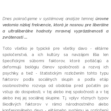
úrovne
Dnes pokračujeme v systémovej analýze temnej
vedomia nízkej frekvencie, ktorá je nosnou pre liberálne
a ultraliberálne hodnoty mravnej vyprázdnenosti a
zvrátenosti ...
Toto všetko je typické pre všetky davo - elitárne
spoločenstvá, a ich kultúry sa navzájom líšia len
špecifickými súbormi faktorov, ktoré potláčajú a
deformujú biológiu členov spoločnosti a rozvoj ich
psychiky, a tiež - štatistickým rozložením tohto typu
faktorov podľa sociálnych skupín a podľa etáp
osobnostného rozvoja od obdobia pred počatím po
vstup do dospelosti, v tej alebo inej spoločnosti a v tej
alebo inej jej sociálnej skupine. T.j. vplyv rôznych typov
škodlivých faktorov v rámci národnostného alebo
konfesionálneho davo - elitárneho systému je rozložený