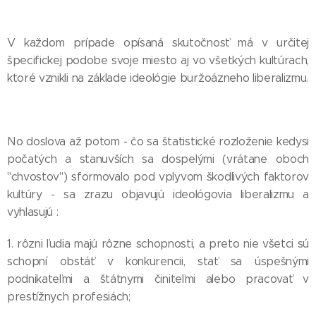
V každom prípade opísaná skutočnosť má v určitej
špecifickej podobe svoje miesto aj vo všetkých kultúrach,
ktoré vznikli na základe ideológie buržoázneho liberalizmu.
No doslova až potom - čo sa štatistické rozloženie kedysi
počatých a stanuvších sa dospelými (vrátane oboch
"chvostov") sformovalo pod vplyvom škodlivých faktorov
kultúry - sa zrazu objavujú ideológovia liberalizmu a
vyhlasujú :
1. rôzni ľudia majú rôzne schopnosti, a preto nie všetci sú
schopní obstáť v konkurencii, stať sa úspešnými
podnikateľmi a štátnymi činiteľmi alebo pracovať v
prestížnych profesiách;