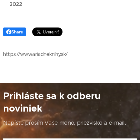
2022
Share
https://www.ariadneknihy.sk/
Prihláste sa k odberu
noviniek
Napíšte prosím Vaše meno, priezvisko a e-mail.