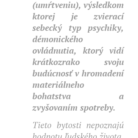
(umŕtveniu), výsledkom
ktorej je zvierací
sebecký typ psychiky,
démonického
ovládnutia, ktorý vidí
krátkozrako svoju
budúcnosť v hromadení
materiálneho
bohatstva a
zvyšovaním spotreby.
Tieto bytosti nepoznajú
hodnotu ľudského života,