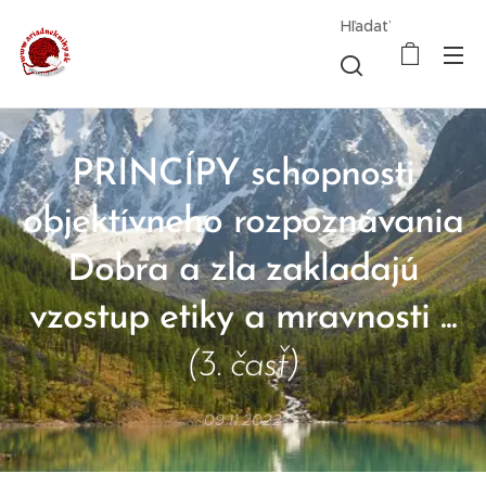
Hľadať
PRINCÍPY schopnosti
objektívneho rozpoznávania
Dobra a zla zakladajú
vzostup etiky a mravnosti ...
(3. časť)
09.11.2022