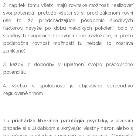
2. napriek tomu všetci majú rovnaké možnosti realizovať
svoj potenciál, pretože všetci sú si pred zákonom rovní
(ale to, že predchádzajúce pôsobenie škodlivých
faktorov, navyše po dobu niekoľkých pokolení, bolo v
sociálnych skupinách nerovnomerne rozložené, a preto
počiatočná rovnosť možností tu nebola, to zostáva
zamlčané);
3. každý je slobodný v uplatnení svojho pracovného
potenciálu;
4. všetko v spoločnosti je objektívne spravodlivo
regulované trhom.
Tu prichádza liberálna patológia psychiky,
v krajnom
prípade si s úškľabkom a skrývajúc vlastný názor, alebo s
bezočivým pohľadom spomenú na aforizmus Churchilla: