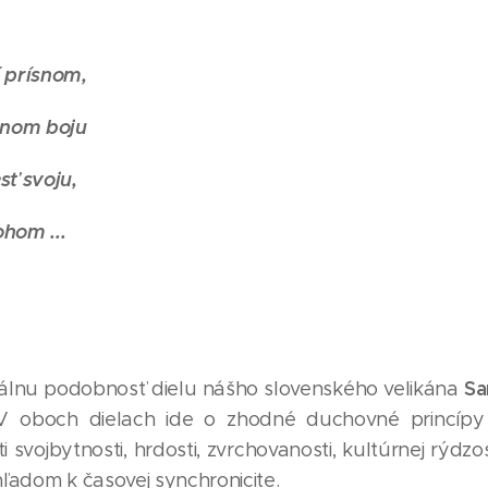
́ prísnom,
nom boju
sť svoju,
ohom ...
Sa
piálnu podobnosť dielu nášho slovenského velikána
V oboch dielach ide o zhodné duchovné princípy
ti svojbytnosti, hrdosti, zvrchovanosti, kultúrnej rýdzo
hľadom k časovej synchronicite.