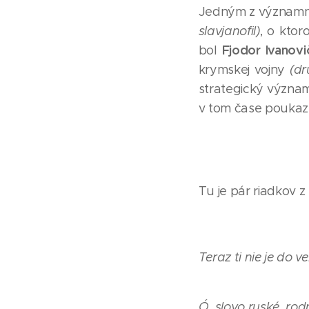
Jedným z významný
slavjanofil)
, o ktor
Fjodor Ivanovi
bol
krymskej vojny
(dr
strategický význam
v tom čase poukazu
Tu je pár riadkov z
Teraz ti nie je do ve
Ó, slovo ruské, rodn