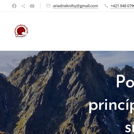
ariadneknihy@gmail.com
+421 948 079
Po
princ
s