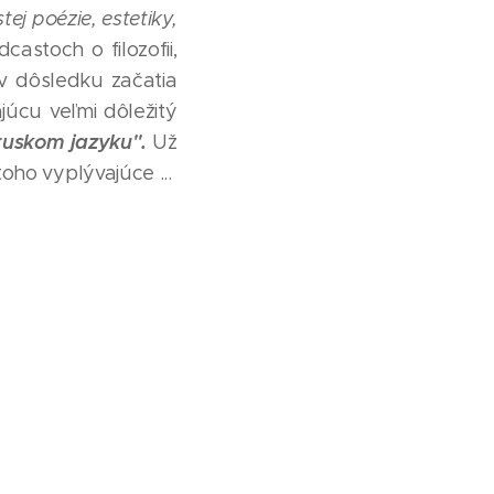
tej poézie, estetiky,
castoch o filozofii,
 v dôsledku začatia
úcu veľmi dôležitý
ruskom jazyku".
Už
oho vyplývajúce ...