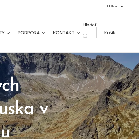
EUR
€
Hľadať
TY
PODPORA
KONTAKT
Košík
ých
uska
v
ou