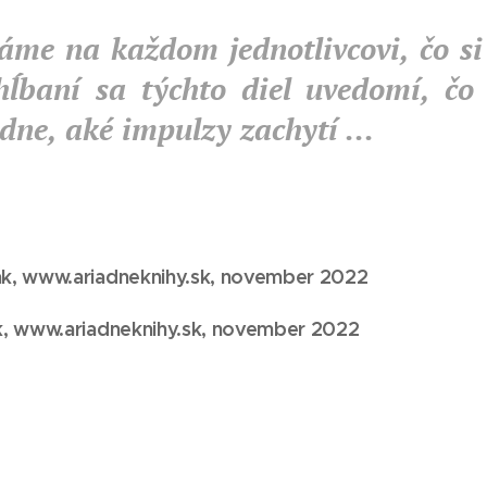
me na každom jednotlivcovi, čo si 
hĺbaní sa týchto diel uvedomí, čo
ne, aké impulzy zachytí ...
ak, www.ariadneknihy.sk, november 2022
ak, www.ariadneknihy.sk, november 2022