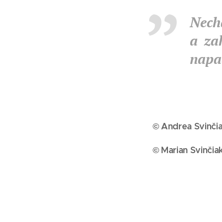
Nechá
a za
napad
© Andrea Svinči
© Marian Svinči