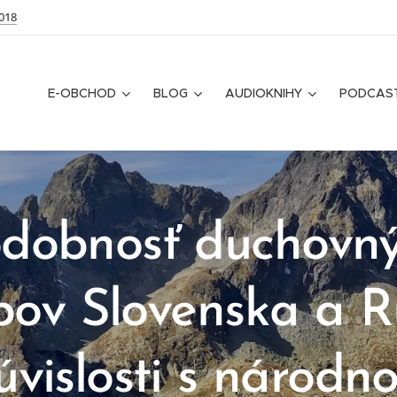
018
E-OBCHOD
BLOG
AUDIOKNIHY
PODCAS
dobnosť duchovn
ípov Slovenska a
R
úvislosti s národn