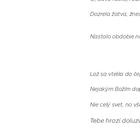
Dozrela žatva, žne
Nastalo obdobie n
Lož sa vtelila do č
Nejakým Božím do
Nie celý svet, no vs
Теbe hrozí doluzv