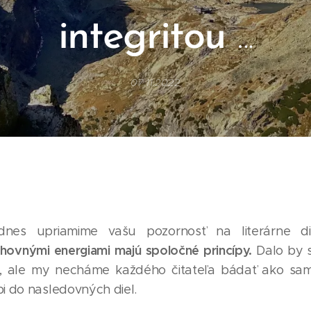
integritou
.
..
07.11.2022
, dnes upriamime vašu pozornosť na literárne d
hovnými energiami majú spoločné princípy.
Dalo by s
a, ale my necháme každého čitateľa bádať ako sam
bi do nasledovných diel.