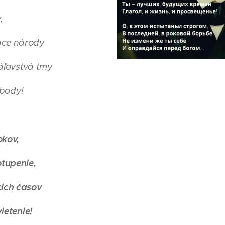
,
ace národy
́ľovstvá tmy
obody!
okov,
tupenie,
cich časov
vietenie!