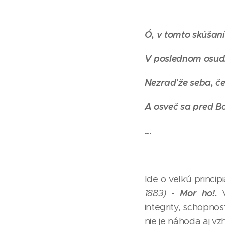
Ó, v tomto skúšani
V poslednom osud
Nezraď že seba, če
A osveč sa pred B
...
Ide o veľkú princi
Mor ho!.
1883)
-
integrity, schopnos
nie je náhoda aj vz