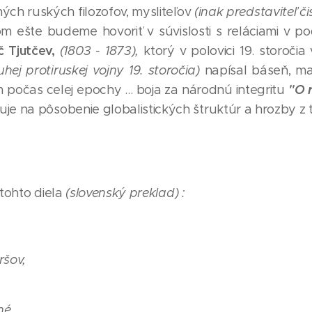
ch ruských filozofov, mysliteľov
(
inak predstaviteľ čis
om ešte budeme hovoriť v súvislosti s reláciami v pod
č Tjutčev,
(1803 - 1873),
ktorý v polovici 19. storočia
uhej protiruskej vojny 19. storočia)
napísal báseň, maj
"O 
 počas celej epochy ... boja za národnú integritu
je na pôsobenie globalistických štruktúr a hrozby z t
 tohto diela
(slovenský preklad) :
ršov,
é,