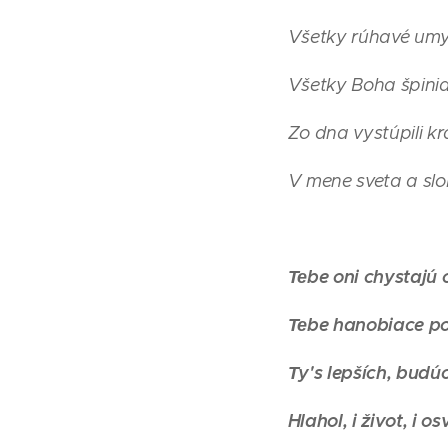
Všetky rúhavé umy
Všetky Boha špini
Zo dna vystúpili kra
V mene sveta a sl
Теbe oni chystajú 
Теbe hanobiace po
Тy's lepších, budú
Hlahol, i život, i os