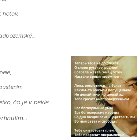
c hotov,
adpozemské...
epele;
pustením
čo je v pekle
̌etko,
rhnutím...