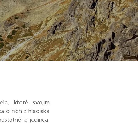
ktoré svojim
iela,
a o nich z hľadiska
ostatného jedinca,