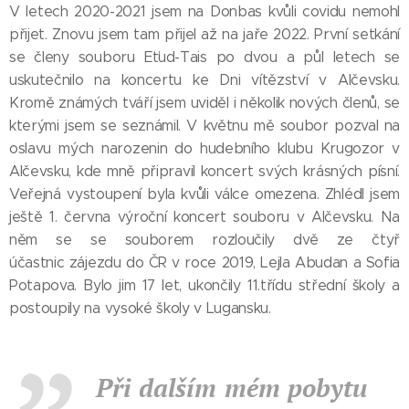
V letech 2020-2021 jsem na Donbas kvůli covidu nemohl
přijet. Znovu jsem tam přijel až na jaře 2022. První setkání
se členy souboru Eťud-Tais po dvou a půl letech se
uskutečnilo na koncertu ke Dni vítězství v Alčevsku.
Kromě známých tváří jsem uviděl i několik nových členů, se
kterými jsem se seznámil. V květnu mě soubor pozval na
oslavu mých narozenin do hudebního klubu Krugozor v
Alčevsku, kde mně připravil koncert svých krásných písní.
Veřejná vystoupení byla kvůli válce omezena. Zhlédl jsem
ještě 1. června výroční koncert souboru v Alčevsku. Na
něm se se souborem rozloučily dvě ze čtyř
účastnic zájezdu do ČR v roce 2019, Lejla Abudan a Sofia
Potapova. Bylo jim 17 let, ukončily 11.třídu střední školy a
postoupily na vysoké školy v Lugansku.
Při dalším mém pobytu