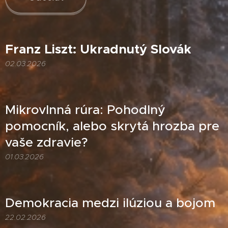
Franz Liszt: Ukradnutý Slovák
02.03.2026
Mikrovlnná rúra: Pohodlný
pomocník, alebo skrytá hrozba pre
vaše zdravie?
01.03.2026
Demokracia medzi ilúziou a bojom
22.02.2026