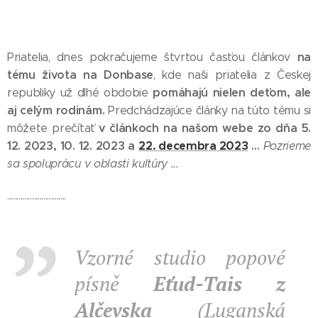
na
Priatelia, dnes pokračujeme štvrtou časťou článkov
tému života na Donbase
, kde naši priatelia z Českej
pomáhajú nielen deťom, ale
republiky už dlhé obdobie
aj celým rodinám.
Predchádzajúce články na túto tému si
v článkoch na našom webe zo dňa 5.
môžete prečítať
12. 2023, 10. 12. 2023 a
22. decembra 2023
...
Pozrieme
sa spoluprácu v oblasti kultúry ...
...............................
Vzorné studio popové
písně
Eťud-Tais z
Alčevska
(Luganská