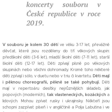
koncerty souboru v
České republice v roce
2019.
V souboru je kolem 30 dětí
ve věku 3-17 let, převážně
děvčat, které jsou rozděleny do tří věkových skupin:
předškolní děti (3-6 let), mladší školní děti (7-11 let), starší
školní děti (12-17 let). Děti zpívají písně po věkových
skupinách nebo všichni dohromady. Kromě toho některé
Děti mají
děti zpívají i sólo, v duetu nebo v triu či kvartetu.
i pěknou choreografii, pěkně se také pohybují.
Děti
mají v repertoáru desítky nejrůznějších skladeb, jak
tak vlasteneckých, kozáckých
popových (moderních),
a
lidových. Mohou zpívat rusky i ukrajinsky. Někteří jsou
schopni zazpívat píseň i v angličtině a Polja Labutina i ve