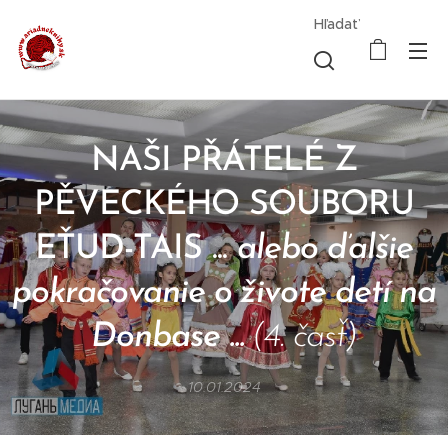
Hľadať
NAŠI PŘÁTELÉ Z
PĚVECKÉHO SOUBORU
EŤUD-TAIS ...
alebo ďalšie
pokračovanie o živote detí na
Donbase ...
(4. časť)
10.01.2024