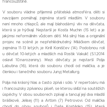
francouzštině.
V souboru vládne příjemná přátelská atmosféra, děti si
navzájem pomáhají, zejména starší mladším. V souboru
není mnoho chlapců, ale mají blahodárný vliv na děvčata,
která si je hýčkají. Nejstarší je Kosťa Muchin (15 let) a je
jakýmsi neformálním vůdcem dětí. Má silný hlas a originální
projev, na scéně je nepřehlédnutelný. Miláčkem děvčat,
zejména 11-13 letých, je Kirill Koniščev (14). Podobnou roli
u děvčat 10-letých a mladších má Rostik Vakulič (5.1.2014
oslavil 10.narozeniny). Mezi děvčaty je nejstarší Polja
Labutina (16), která do souboru chodí od malička, a je
členkou i tanečního souboru Junyj Metallurg.
Polja má krásný hlas a často zpívá i sólo. V repertoáru má
i francouzsky zpívanou píseň, se kterou sklízí na soutěžích
úspěchy. V obou souborech zpívají a tancují její dva mladší
bráškové, Jelisej (11) a Arťom (7) Petrovovi. Od malička
chodí do obou souborů i Daša Kostěnko (15), která