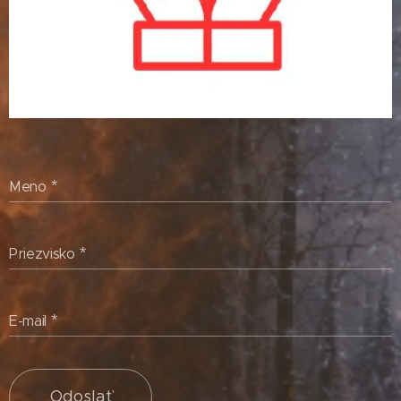
Meno
Priezvisko
E-mail
Odoslať