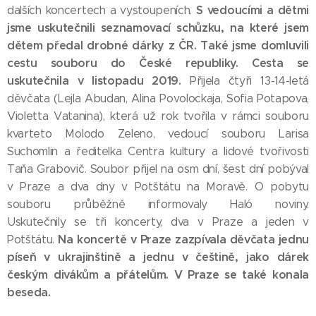
S vedoucími a dětmi
dalších koncertech a vystoupeních.
jsme uskutečnili seznamovací schůzku, na které jsem
dětem předal drobné dárky z ČR. Také jsme domluvili
cestu souboru do České republiky. Cesta se
uskutečnila v listopadu 2019.
Přijela čtyři 13-14-letá
děvčata (Lejla Abudan, Alina Povolockaja, Sofia Potapova,
Violetta Vatanina), která už rok tvořila v rámci souboru
kvarteto Molodo Zeleno, vedoucí souboru Larisa
Suchomlin a ředitelka Centra kultury a lidové tvořivosti
Taňa Grabovič. Soubor přijel na osm dní, šest dní pobýval
v Praze a dva dny v Potštátu na Moravě. O pobytu
souboru průběžně informovaly Haló noviny.
Uskutečnily se tři koncerty, dva v Praze a jeden v
Na koncertě v Praze zazpívala děvčata jednu
Potštátu.
píseň v ukrajinštině a jednu v češtině, jako dárek
českým divákům a přátelům. V Praze se také konala
beseda.