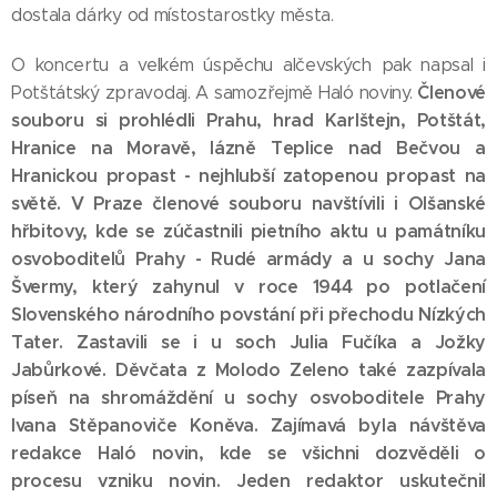
dostala dárky od místostarostky města.
O koncertu a velkém úspěchu alčevských pak napsal i
Členové
Potštátský zpravodaj. A samozřejmě Haló noviny.
souboru si prohlédli Prahu, hrad Karlštejn, Potštát,
Hranice na Moravě, lázně Teplice nad Bečvou a
Hranickou propast - nejhlubší zatopenou propast na
světě. V Praze členové souboru navštívili i Olšanské
hřbitovy, kde se zúčastnili pietního aktu u památníku
osvoboditelů Prahy - Rudé armády a u sochy Jana
Švermy, který zahynul v roce 1944 po potlačení
Slovenského národního povstání při přechodu Nízkých
Tater. Zastavili se i u soch Julia Fučíka a Jožky
Jabůrkové. Děvčata z Molodo Zeleno také zazpívala
píseň na shromáždění u sochy osvoboditele Prahy
Ivana Stěpanoviče Koněva. Zajímavá byla návštěva
redakce Haló novin, kde se všichni dozvěděli o
procesu vzniku novin. Jeden redaktor uskutečnil