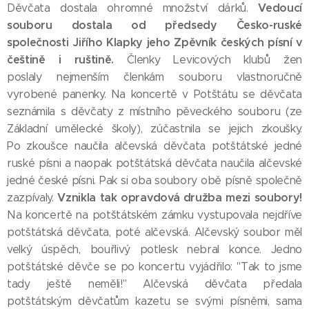
Vedoucí
Děvčata dostala ohromné množství dárků.
souboru dostala od předsedy Česko-ruské
společnosti Jiřího Klapky jeho Zpěvník českých písní v
češtině i ruštině.
Členky Levicových klubů žen
poslaly nejmenším členkám souboru vlastnoručně
vyrobené panenky. Na koncertě v Potštátu se děvčata
seznámila s děvčaty z místního pěveckého souboru (ze
Základní umělecké školy), zúčastnila se jejich zkoušky.
Po zkoušce naučila alčevská děvčata potštátské jedné
ruské písni a naopak potštátská děvčata naučila alčevské
jedné české písni. Pak si oba soubory obě písně společně
Vznikla tak opravdová družba mezi soubory!
zazpívaly.
Na koncertě na potštátském zámku vystupovala nejdříve
potštátská děvčata, poté alčevská. Alčevský soubor měl
velký úspěch, bouřlivý potlesk nebral konce. Jedno
potštátské děvče se po koncertu vyjádřilo: "Tak to jsme
tady ještě neměli!" Alčevská děvčata předala
potštátským děvčatům kazetu se svými písněmi, sama