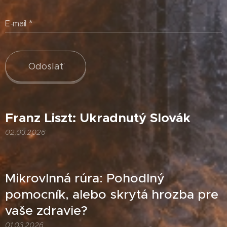
E-mail
Odoslať
Franz Liszt: Ukradnutý Slovák
02.03.2026
Mikrovlnná rúra: Pohodlný
pomocník, alebo skrytá hrozba pre
vaše zdravie?
01.03.2026