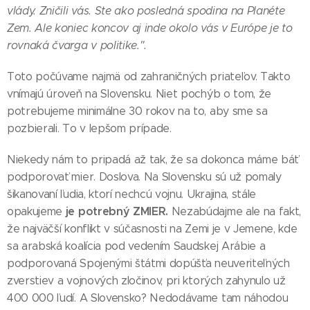
vlády. Zničili vás. Ste ako posledná spodina na Planéte
Zem. Ale koniec koncov aj inde okolo vás v Európe je to
rovnaká čvarga v politike.".
Toto počúvame najmä od zahraničných priateľov. Takto
vnímajú úroveň na Slovensku. Niet pochýb o tom, že
potrebujeme minimálne 30 rokov na to, aby sme sa
pozbierali. To v lepšom prípade.
Niekedy nám to pripadá až tak, že sa dokonca máme báť
podporovať mier. Doslova. Na Slovensku sú už pomaly
šikanovaní ľudia, ktorí nechcú vojnu. Ukrajina, stále
je potrebný ZMIER.
opakujeme
Nezabúdajme ale na fakt,
že najväčší konflikt v súčasnosti na Zemi je v Jemene, kde
sa arabská koalícia pod vedením Saudskej Arábie a
podporovaná Spojenými štátmi dopúšťa neuveriteľných
zverstiev a vojnových zločinov, pri ktorých zahynulo už
400 000 ľudí. A Slovensko? Nedodávame tam náhodou