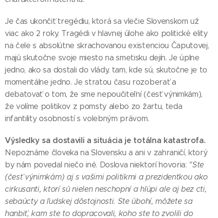
Je čas ukončiť tregédiu, ktorá sa vlečie Slovenskom už
viac ako 2 roky. Tragédi v hlavnej úlohe ako politické elity
na čele s absolútne skrachovanou existenciou Čaputovej,
majú skutočne svoje miesto na smetisku dejín. Je úplne
jedno, ako sa dostali do vlády, tam, kde sú, skutočne je to
momentálne jedno. Je stratou času rozoberať a
debatovať o tom, že sme nepoučiteľní (česť výnimkám),
že volíme politikov z pomsty alebo zo žartu, teda
infantility osobností s volebným právom.
Výsledky sa dostavili a situácia je totálna katastrofa.
Nepoznáme človeka na Slovensku a ani v zahraničí, ktorý
by nám povedal niečo iné. Doslova niektorí hovoria:
"Ste
(česť výnimkám) aj s vašimi politikmi a prezidentkou ako
cirkusanti, ktorí sú nielen neschopní a hlúpi ale aj bez cti,
sebaúcty a ľudskej dôstojnosti. Ste úbohí, môžete sa
hanbiť, kam ste to dopracovali, koho ste to zvolili do