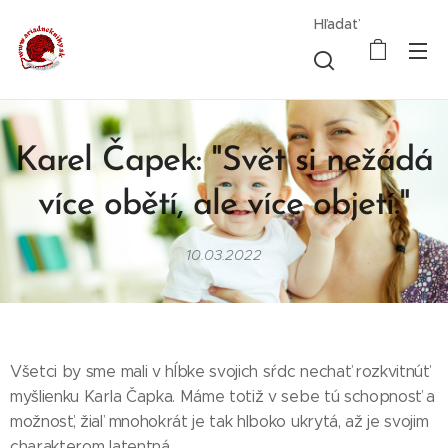
Hľadať
Karel Čapek: "Svět si nežádá
více obětí, ale více objetí."
10.03.2022
Všetci by sme mali v hĺbke svojich sŕdc nechať rozkvitnúť
myšlienku Karla Čapka. Máme totiž v sebe tú schopnosť a
možnosť, žiaľ mnohokrát je tak hlboko ukrytá, až je svojim
charakterom latentná.