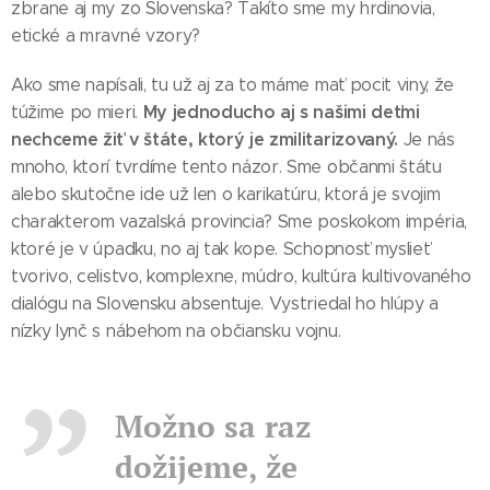
zbrane aj my zo Slovenska? Takíto sme my hrdinovia,
etické a mravné vzory?
Ako sme napísali, tu už aj za to máme mať pocit viny, že
My jednoducho aj s našimi deťmi
túžime po mieri.
nechceme žiť v štáte, ktorý je zmilitarizovaný.
Je nás
mnoho, ktorí tvrdíme tento názor. Sme občanmi štátu
alebo skutočne ide už len o karikatúru, ktorá je svojim
charakterom vazalská provincia? Sme poskokom impéria,
ktoré je v úpadku, no aj tak kope. Schopnosť myslieť
tvorivo, celistvo, komplexne, múdro, kultúra kultivovaného
dialógu na Slovensku absentuje. Vystriedal ho hlúpy a
nízky lynč s nábehom na občiansku vojnu.
Možno sa raz
dožijeme, že