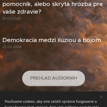
pomocník, alebo skrytá hrozba pre
vaše zdravie?
01.03.2026
Demokracia medzi ilúziou a bojom
22.02.2026
PREHĽAD AUDIOKNÍH
Používame cookies, aby sme zaistili správne fungovanie a
PREHĽAD PODCASTOV