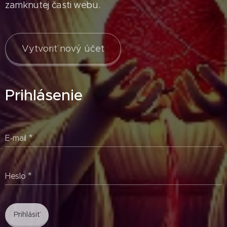
zamknutej časti webu.
Vytvoriť nový účet
Prihlásenie
E-mail
Heslo
Prihlásiť