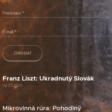
Priezvisko
E-mail
Odoslať
Franz Liszt: Ukradnutý Slovák
02.03.2026
Mikrovlnná rúra: Pohodlný