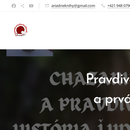
ariadneknihy@gmail.com
+421 948 079
Pravdiv
a prvá