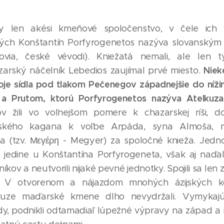
dy len akési kmeňové spoločenstvo, v čele ich
ktorých Konštantín Porfyrogenetos nazýva slovansk
covia, české vévodi). Kniežatá nemali, ale len t
Niek
zarský náčelník Lebedios zaujímal prvé miesto.
voje sídla pod tlakom Pečenegov západnejšie do níži
 Prutom, ktorú Porfyrogenetos nazýva Atelkuza
v žili vo voľnejšom pomere k chazarskej ríši, 
arského kagana k voľbe Arpáda, syna Almoša, n
(tzv. Μεγέρη - Megyer) za spoločné knieža. Jednot
 jedine u Konštantína Porfyrogeneta, však aj naďale
íkov a neutvorili nijaké pevné jednotky. Spojili sa le
y. V otvorenom a nájazdom mnohých ázijských 
kuze maďarské kmene dlho nevydržali. Vymykaj
dy, podnikli odtamadiaľ lúpežné výpravy na západ a 