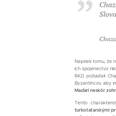
Chaz
Slov
Chaza
Napriek tomu, že n
ich spojenectvo ni
842) požiadali C
Byzantíncov, aby i
Maďari neskôr zohr
Tento charakteris
turkotatarskými pr