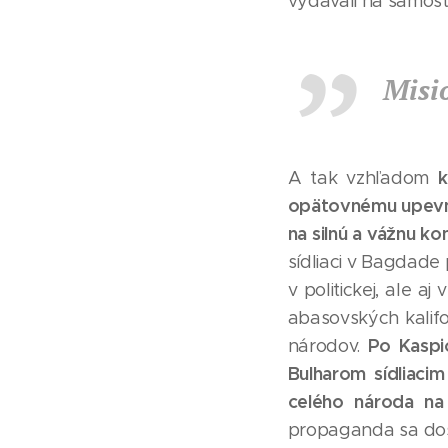
vydávali na samost
Misi
k
A tak vzhľadom
opätovnému upevne
na silnú a vážnu k
sídliaci v Bagdade
v politickej, ale a
abasovských kalifo
Po Kaspi
národov.
Bulharom sídliacim
celého národa na 
propaganda sa dost