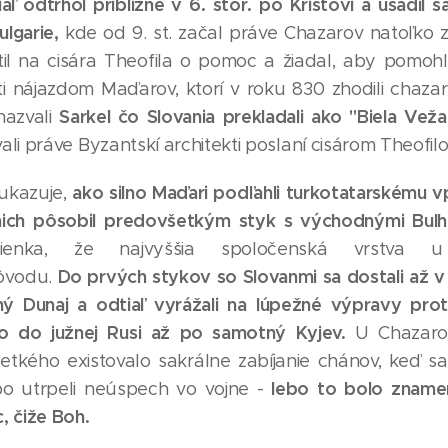
iaľ odtrhol približne v 6. stor. po Kristovi a usadil
ulgarie,
kde od 9. st. začal práve Chazarov natoľko 
il na cisára Theofila o pomoc a žiadal, aby pomohl
i nájazdom Maďarov, ktorí v roku 830 zhodili chaza
Sarkel čo Slovania prekladali ako "Biela Veža
azvali
i práve Byzantskí architekti poslaní cisárom Theofilom
ako silno Maďari podľahli turkotatarskému v
ukazuje,
nich pôsobil predovšetkým styk s východnými Bulh
nienka, že najvyššia spoločenská vrstva 
Do prvých stykov so Slovanmi sa dostali až v 
pôvodu.
ný Dunaj a odtiaľ vyrážali na lúpežné výpravy pr
ko do južnej Rusi až po samotný Kyjev.
U Chazaro
etkého existovalo sakrálne zabíjanie chánov, keď s
lebo to bolo znamen
ebo utrpeli neúspech vo vojne -
, čiže Boh.