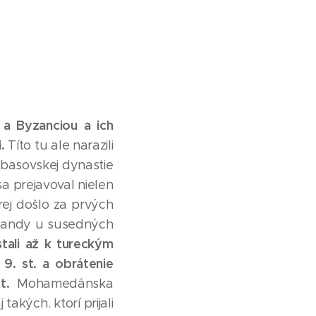
a Byzanciou a ich
i.
Títo tu ale narazili
abasovskej dynastie
a prejavoval nielen
orej došlo za prvých
pagandy u susedných
tali až k tureckým
 9. st. a obrátenie
t.
Mohamedánska
kých. ktorí prijali