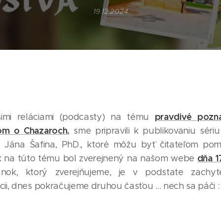
19.12.2024
pravdivé poznan
ašimi reláciami (podcasty) na tému
om o Chazaroch
,
sme pripravili k publikovaniu sér
. Jána Šafina, PhD., ktoré môžu byť čitateľom p
dňa 1
ok na túto tému bol zverejnený na našom webe
nok, ktorý zverejňujeme, je v podstate zachy
ii, dnes pokračujeme druhou časťou ... nech sa páči :