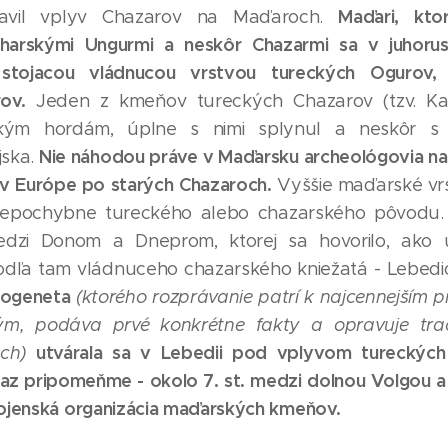
Maďari, kto
javil vplyv Chazarov na Maďaroch.
lharskými Ungurmi a neskôr Chazarmi sa v juhorusk
 stojacou vládnucou vrstvou tureckých Ogurov
rov.
Jeden z kmeňov tureckých Chazarov (tzv. K
ským hordám, úplne s nimi splynul a neskôr s n
Nie náhodou práve v Maďarsku archeológovia n
jska.
 v Európe po starých Chazaroch.
Vyššie maďarské vrs
epochybne tureckého alebo chazarského pôvodu. P
medzi Donom a Dneprom, ktorej sa hovorilo, ako 
odľa tam vládnuceho chazarského kniežatá - Lebedi
rogeneta
(ktorého rozprávanie patrí k najcennejším
m, podáva prvé konkrétne fakty a opravuje tradí
utvárala sa v Lebedii pod vplyvom tureckých 
ch)
raz pripomeňme - okolo 7. st. medzi dolnou Volgou 
vojenská organizácia maďarských kmeňov.