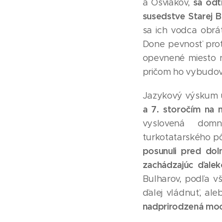
sa odt
a Osviakov,
susedstve Starej B
sa ich vodca obrát
Done pevnosť prot
opevnené miesto n
pričom ho vybudoval
Jazykový výskum 
a 7. storočím na 
vyslovená dom
turkotatarského 
posunuli pred dol
zachádzajúc ďale
Bulharov, podľa vš
ďalej vládnuť, al
nadprirodzená moc