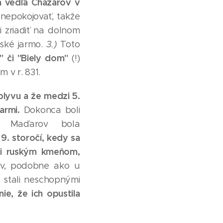
 sa vedľa Chazarov v
znepokojovať, takže
i zriadiť na dolnom
rské jarmo.
3.)
Toto
" či "Biely dom"
(!)
 v r. 831.
plyvu a že medzi 5.
armi.
Dokonca boli
u Maďarov bola
9. storočí, kedy sa
oti ruským kmeňom,
v, podobne ako u
a stali neschopnými
ie, že ich opustila