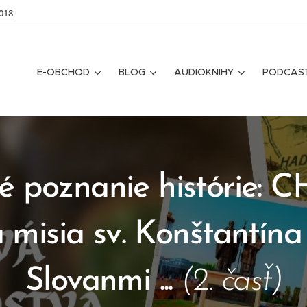
018
E-OBCHOD
BLOG
AUDIOKNIHY
PODCAS
é poznanie histórie:
 misia sv. Konštantín
Slovanmi ...
(2. časť)