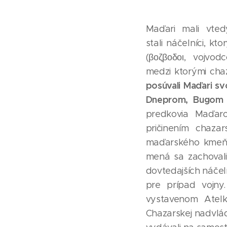
Maďari mali vte
stali náčelníci, 
(βοζβοδοι, vojvod
medzi ktorými cha
posúvali Maďari s
Dneprom, Bugom a
predkovia Maďaro
pričinením chaz
maďarského kmeňa 
mená sa zachovali
dovtedajších náčeln
pre prípad vojn
vystavenom Atel
Chazarskej nadvlá