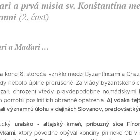
ari a prvá misia sv. Konštantína me
anmi
(2. časť)
ri a Maďari ...
a konci 8. storočia vzniklo medzi Byzantíncami a Chaza
kdy nebolo úplne prerušené. Za vlády byzantského ci
hazari, ohrození vtedy pravdepodobne nomádskymi 
Aj vďaka tej
m pomohli posilniť ich obranné opatrenia.
ali významnú úlohu v dejinách Slovanov, predovšetký
uralsko - altajský kmeň,
príbuzný síce Fíno
tický
vkami,
ktorý pôvodne obýval končiny pri rieke Ob v