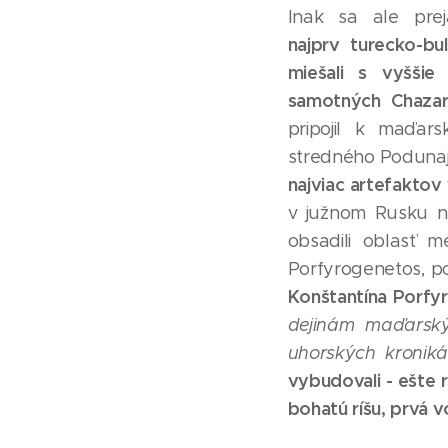
Inak sa ale pre
najprv turecko-bu
miešali s vyššie
samotných Chaza
pripojil k maďar
stredného Poduna
najviac artefaktov
v južnom Rusku n
obsadili oblasť 
Porfyrogenetos, p
Konštantína Porfy
dejinám maďarský
uhorských kroniká
vybudovali - ešte 
bohatú ríšu, prvá 