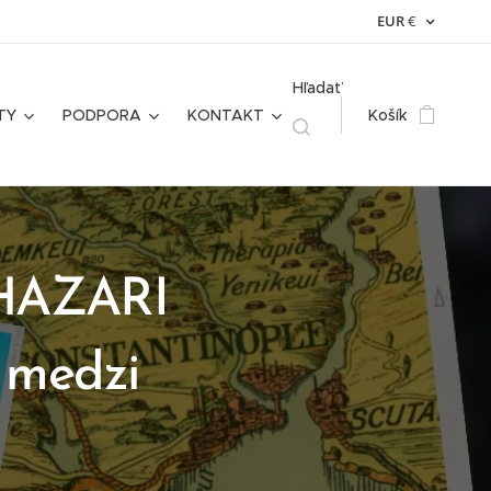
EUR
€
Hľadať
TY
PODPORA
KONTAKT
Košík
 CHAZARI
a medzi