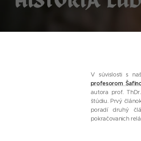
V súvislosti s n
profesorom Šafin
autora prof. ThDr
štúdiu. Prvý člán
poradí druhý člá
pokračovanich relác