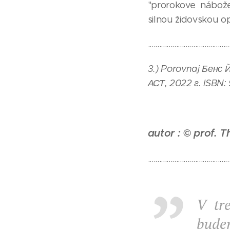
"prorokove nábože
silnou židovskou op
...........................................
3.) Porovnaj Бенс
АСТ, 2022 г. ISBN:
autor :
©
prof. T
...........................................
V tre
bude