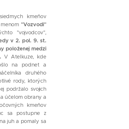
 siedmych kmeňov
"Vozvodi"
ým menom
ýchto "vojvodcov",
edy v 2. pol. 9. st.
ny položenej medzi
.
V Atelkuze, kde
došlo na podnet a
áčelníka druhého
livé rody, ktorých
j podržalo svojich
n za účelom obrany a
kočovných kmeňov
úc sa postupne z
na juh a pomaly sa