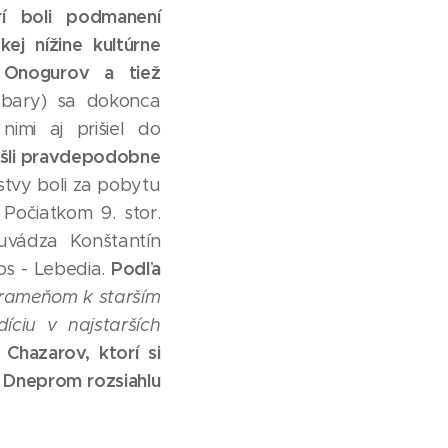
rí boli podmanení
ej nížine kultúrne
, Onogurov a tiež
abary) sa dokonca
imi aj prišiel do
ašli pravdepodobne
tvy boli za pobytu
očiatkom 9. stor.
uvádza Konštantín
Podľa
os - Lebedia.
 prameňom k starším
ciu v najstarších
Chazarov, ktorí si
a Dneprom rozsiahlu