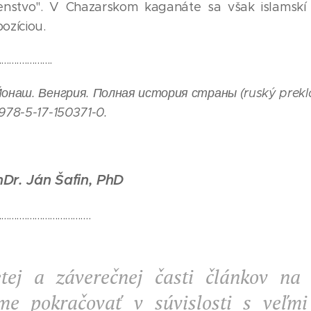
nstvo". V Chazarskom kaganáte sa však islamskí pr
ozíciou.
.....................
 Йонаш. Венгрия. Полная история страны (ruský prek
 978-5-17-150371-0.
hDr. Ján Šafin, PhD
....................................
tej a záverečnej časti
článkov na
me pokračovať
v súvislosti s veľm