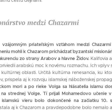
atnú cestu dejinami.
onárstvo medzi Chazarmi
 vzájomným priateľským vzťahom medzi Chazarmi 
niu mohli k Chazarom prichádzať byzantskí misionár
onkurenciu zo strany Arabov a hlavne Židov.
Kalifovia 
 priviedli arabskú moc k novému rozmachu. Ich vplyv s
j v kultúrnej oblasti. Určitá kultúrna renesancia, ku kt
v, prispela aj k rozvoju islamskej náboženskej pro
ckom mori a po rieke Volga sa hlásatelia islamu dos
 na strednej Volge. Tí prijali Mohamedovo učenie v
islamskú vieru bolo dokončené na začiatku 10. s
ala aj k Chazarom a pravdepodobne bolo nemalo aj ta