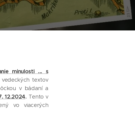
ie minulosti ... s
iu vedeckých textov
omôckou v bádaní a
7. 12.2024
.
Tento v
tený vo viacerých