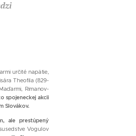
dzi
rmi určité napätie,
sára Theofila (829-
Maďarmi, Rimanov-
to spojeneckej akcii
m Slovákov.
m, ale prestúpený
 susedstve Vogulov