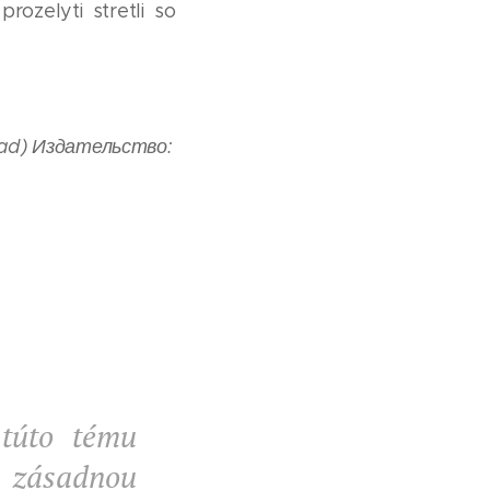
ozelyti stretli so
lad) Издательство:
 túto tému
i zásadnou