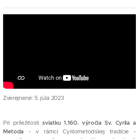
Zverejnené: 5. júla 2023
sviatku 1.160. výročia Sv. Cyrila a
Pri príležitosti
Metoda
- v rámci Cyrilometodskej tradície -