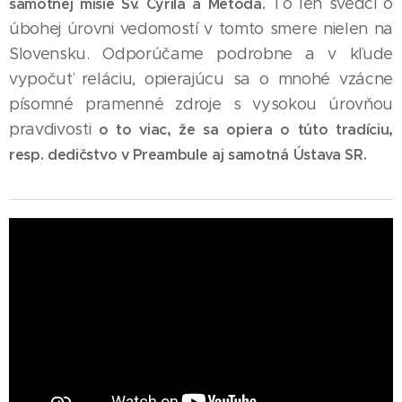
To len svedčí o
samotnej misie Sv. Cyrila a Metoda.
úbohej úrovni vedomostí v tomto smere nielen na
Slovensku. Odporúčame podrobne a v kľude
vypočuť reláciu,
opierajúcu sa o mnohé vzácne
písomné pramenné zdroje s vysokou úrovňou
pravdivosti
o to viac, že sa opiera o túto tradíciu,
resp. dedičstvo v Preambule aj samotná Ústava SR.