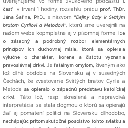
uverejňujeme vo forme zvukového podcastu
1.
v trvaní 1 hodiny, rozsiahlu prácu
časť
prof. ThDr.
, s názvom
Jána Šafina, PhD.
"Dejiny úcty k Svätým
ktorú sme uverejnili na
bratom Cyrilovi a Metodovi"
,
našom webe kopmpletne aj v písomnej forme.
Ide
o zásadný a podrobný rozbor elementárnych
princípov ich duchovnej misie, ktorá sa opierala
výlučne o charakter, korene a čistotu vyznania
Je
živeným ako
pravoslávnej cirkvi.
fatálnym omylom,
lož dlhé obdobie na Slovensku aj v susedných
Čechách, že zvestovanie Svätých bratov Cyrila a
Metoda
sa opieralo o západnú predstavu katolíckej
Táto lož, resp. skreslená a nepravdivá
cirkvi.
interpretácia, sa stala dogmou o ktorú sa opierajú
žiaľ aj pomätení politici na Slovensku dlhodobo,
nechápajúc pritom skutočné posolstvo tohto sviatku a