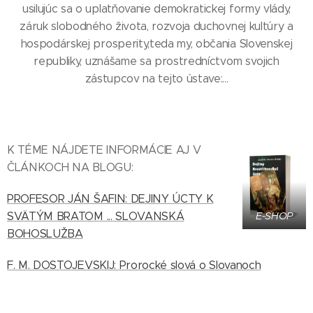
usilujúc sa o uplatňovanie demokratickej formy vlády,
záruk slobodného života, rozvoja duchovnej kultúry a
hospodárskej prosperity,teda my, občania Slovenskej
republiky, uznášame sa prostredníctvom svojich
zástupcov na tejto ústave:...
K TÉME NÁJDETE INFORMÁCIE AJ V
ČLÁNKOCH NA BLOGU:
PROFESOR JÁN ŠAFIN: DEJINY ÚCTY K
SVÄTÝM BRATOM ... SLOVANSKÁ
E-SHOP
BOHOSLUŽBA
F. M. DOSTOJEVSKIJ: Prorocké slová o Slovanoch