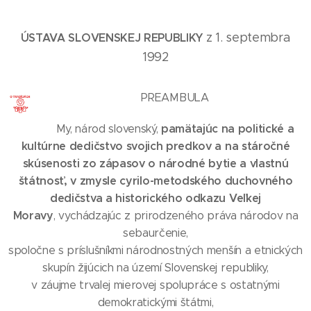
z 1. septembra
ÚSTAVA SLOVENSKEJ REPUBLIKY
1992
PREAMBULA
pamätajúc na politické a
My, národ slovenský,
kultúrne dedičstvo svojich predkov a na stáročné
skúsenosti zo zápasov o národné bytie a vlastnú
štátnosť, v zmysle cyrilo-metodského duchovného
dedičstva a historického odkazu Veľkej
Moravy
, vychádzajúc z prirodzeného práva národov na
sebaurčenie,
spoločne s príslušníkmi národnostných menšín a etnických
skupín žijúcich na území Slovenskej republiky,
v záujme trvalej mierovej spolupráce s ostatnými
demokratickými štátmi,