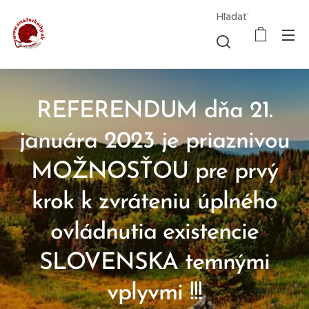
Hľadať
REFERENDUM dňa 21.
januára 2023 je priaznivou
MOŽNOSŤOU pre prvý
krok k zvráteniu úplného
ovládnutia existencie
SLOVENSKA temnými
vplyvmi !!!