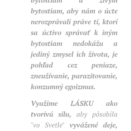
bytostiam a živým
bytostiam, aby nám o úcte
nerozprávali práve tí, ktorí
sa úctivo správať k iným
bytostiam nedokážu a
jediný zmysel ich života, je
pohľad cez peniaze,
zneužívanie, parazitovanie,
konzumný egoizmus.
Využime LÁSKU ako
tvorivú silu,
aby pôsobila
"vo Svetle"
vyvážené deje,