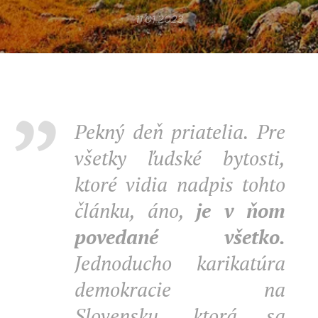
11.01.2023
Pekný deň priatelia. Pre
všetky ľudské bytosti,
ktoré vidia nadpis tohto
článku, áno,
je v ňom
povedané všetko.
Jednoducho karikatúra
demokracie na
Slovensku, ktorá sa