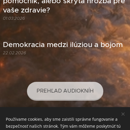
pomocník, alebo skrytá hrozba pre
vaše zdravie?
01.03.2026
Demokracia medzi ilúziou a bojom
22.02.2026
PREHĽAD AUDIOKNÍH
Používame cookies, aby sme zaistili správne fungovanie a
PREHĽAD PODCASTOV
bezpečnosť našich stránok. Tým vám môžeme poskytnúť tú