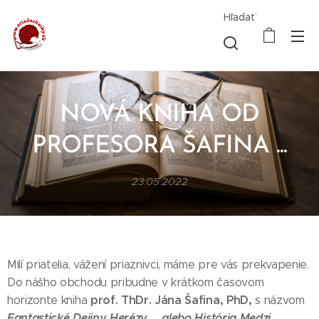
Hľadať
NOVÁ KNIHA OD
PROFESORA ŠAFINA ...
23.05.2022
Milí priatelia, vážení priaznivci, máme pre vás prekvapenie.
Do nášho obchodu pribudne v krátkom časovom
prof. ThDr. Jána Šafina, PhD,
horizonte kniha
s názvom
Fantastické Dejiny Herézy ... alebo História Medzi