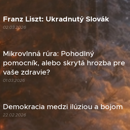
Franz Liszt: Ukradnutý Slovák
02.03.2026
Mikrovlnná rúra: Pohodlný
pomocník, alebo skrytá hrozba pre
vaše zdravie?
01.03.2026
Demokracia medzi ilúziou a bojom
22.02.2026