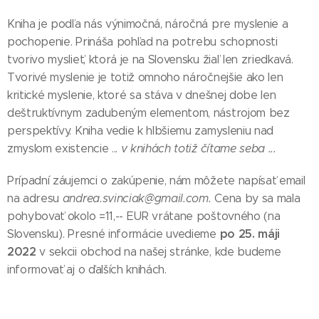
Kniha je podľa nás výnimočná, náročná pre myslenie a
pochopenie. Prináša pohľad na potrebu schopnosti
tvorivo myslieť, ktorá je na Slovensku žiaľ len zriedkavá.
Tvorivé myslenie je totiž omnoho náročnejšie ako len
kritické myslenie, ktoré sa stáva v dnešnej dobe len
deštruktívnym zadubeným elementom, nástrojom bez
perspektívy. Kniha vedie k hlbšiemu zamysleniu nad
zmyslom existencie ...
v knihách totiž čítame seba ...
Prípadní záujemci o zakúpenie, nám môžete napísať email
na adresu
andrea.svinciak@gmail.com.
Cena by sa mala
pohybovať okolo =11,-- EUR vrátane poštovného (na
po 25. máji
Slovensku). Presné informácie uvedieme
2022
v sekcii obchod na našej stránke, kde budeme
informovať aj o ďalších knihách.