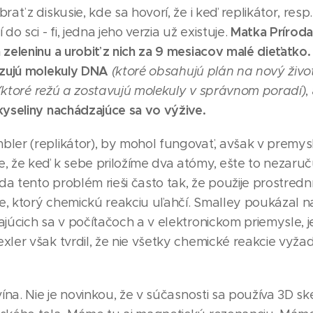
rať z diskusie, kde sa hovorí, že i keď replikátor, resp
Matka Príroda
do sci - fi, jedna jeho verzia už existuje.
zeleninu a urobiť z nich za 9 mesiacov malé dieťatko.
izujú molekuly DNA
(ktoré obsahujú plán na nový živo
(ktoré režú a zostavujú molekuly v správnom poradí)
,
kyseliny nachádzajúce sa vo výžive.
er (replikátor), by mohol fungovať, avšak v premyslen
, že keď k sebe priložíme dva atómy, ešte to nezaruču
oda tento problém rieši často tak, že použije prostred
, ktorý chemickú reakciu uľahčí. Smalley poukázal n
ajúcich sa v počítačoch a v elektronickom priemysle, 
xler však tvrdil, že nie všetky chemické reakcie vyž
vína. Nie je novinkou, že v súčasnosti sa používa 3D s