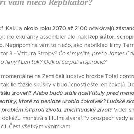
rí vám niečo Replikátor?
okolo roku 2070 až 2100
zástan
of. Kakua
očakávajú
Replikátor, schop
oj : molekulárny assembler alo inak
ko. Nepripomína vám to niečo, ako napríklad filmy Ter
tor 3 - Vzbura Strojov?
Čo si myslíte, prečo James 
to filmy? Len tak? Odkiaľ čerpali inšpirácie?
že momentálne na Zemi čelí ľudstvo hrozbe Total contr
Do
 tak tie ťažšie skúšky v budúcnosti ešte len čakajú.
yššiu úroveň?
Alebo budú stále nosiť tituly pred me
eatúry, ktoré za peniaze urobia čokoľvek? Ľudské ska
roblém ísť proti životu, zničiť ľudský život?
Videli s
o dokážu monštrá s titulmi stvárať "v prospech vedy a 
čiť. Česť všetkým výnimkám.