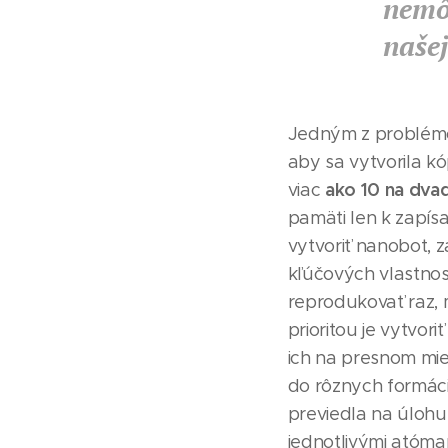
nemô
našej
Jedným z problémov
aby sa vytvorila k
ako 10 na dvad
viac
pamäti len k zapís
vytvoriť nanobot, 
kľúčových vlastnos
reprodukovať raz,
prioritou je vytvor
ich na presnom mie
do rôznych formáci
previedla na úlohu
jednotlivými atóma