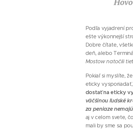
Hovo
Podľa vyjadrení pr
ešte výkonnejší str
Dobre čítate, všet
deň, alebo Terminá
Mostow natočili tie
Pokiaľ si myslíte, 
eticky vysporiadať,
dostať na eticky v
väčšinou ľudské kr
za peniaze nemajú p
aj v celom svete, č
mali by sme sa pou