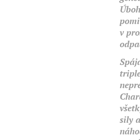
Úboho
pomi
v pro
odp
Spáj
tripl
nepr
Chara
všetk
sily 
náhod