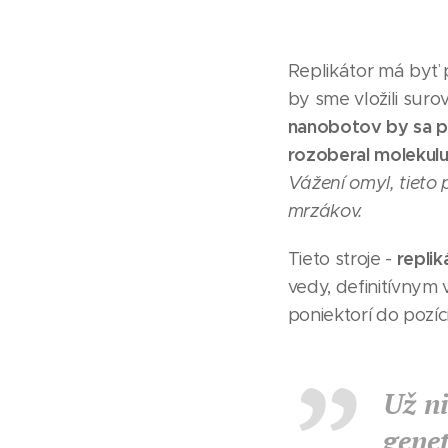
Replikátor má byť 
by sme vložili suro
nanobotov by sa po
rozoberal molekulu
Vážení omyl, tieto 
mrzákov.
repli
Tieto stroje -
vedy, definitívnym
poniektorí do pozí
Už ni
genet