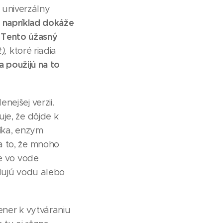
. univerzálny
 napríklad dokáže
Tento úžasný
t),
ktoré riadia
a použijú na to
ejšej verzii.
je, že dôjde k
níka, enzym
a to, že mnoho
je vo vode
adujú vodu alebo
kener k vytváraniu