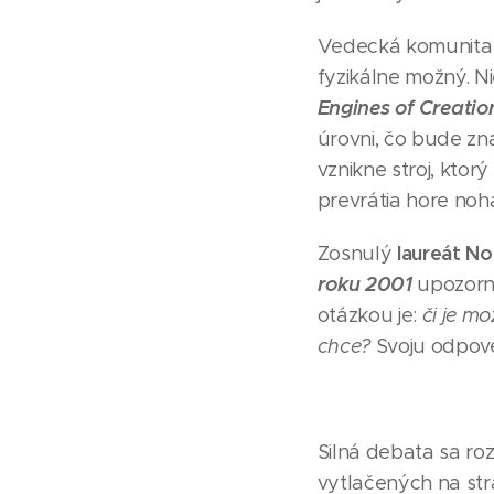
Vedecká komunita v
fyzikálne možný. Ni
Engines of Creatio
úrovni, čo bude zna
vznikne stroj, ktor
prevrátia hore noham
laureát No
Zosnulý
roku 2001
upozorni
otázkou je:
či je mo
chce?
Svoju odpoveď
Silná debata sa rozš
vytlačených na st