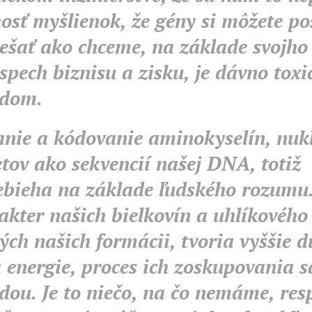
sť myšlienok, že gény si môžete po
ešať ako chceme, na základe svojho
spech biznisu a zisku, je dávno tox
adom.
anie a kódovanie aminokyselín, nukl
etov ako sekvencií našej DNA, totiž
ebieha na základe ľudského rozumu
kter našich bielkovín a uhlíkového
ých našich formácii, tvoria vyššie 
a energie, proces ich zoskupovania s
ou. Je to niečo, na čo nemáme, res