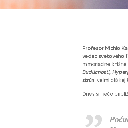
Profesor Michio Kak
vedec svetového 
mimoriadne knižné 
Budúcnosti, Hyperp
strún,
veľmi blízkej 
Dnes si niečo prib
Počul