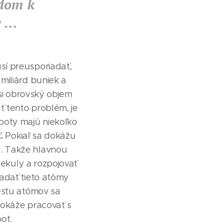
adom k
...
sí preusporiadať,
miliárd buniek a
si obrovský objem
 tento problém, je
boty majú niekoľko
ť.
Pokiaľ sa dokážu
. Takže hlavnou
lekuly a rozpojovať
adať tieto atómy
estu atómov sa
dokáže pracovať s
ot.