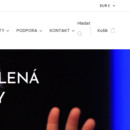
EUR
€
Hľadať
TY
PODPORA
KONTAKT
Košík
ALENÁ
Y