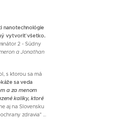
ci nanotechnológie
ný vytvoriť všetko.
minátor 2 - Súdny
Cameron a Jonathan
ol, s ktorou sa má
káže sa veda
nom a za menom
zené kaliky, ktoré
me aj na Slovensku
ochrany zdravia" ...