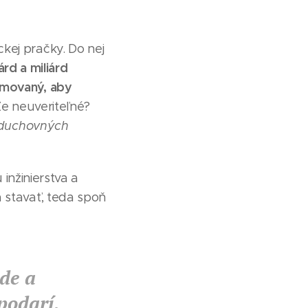
kej pračky. Do nej
árd a miliárd
amovaný, aby
e neuveriteľné?
h duchovných
 inžinierstva a
 stavať, teda spoň
ede a
podarí.