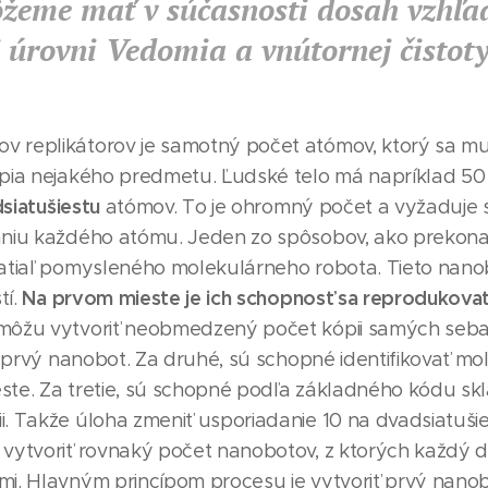
žeme mať v súčasnosti dosah vzhľ
 úrovni Vedomia a vnútornej čistoty 
 replikátorov je samotný počet atómov, ktorý sa mu
ópia nejakého predmetu. Ľudské telo má napríklad 50 
siatušiestu
atómov. To je ohromný počet a vyžaduje 
aniu každého atómu. Jeden zo spôsobov, ako prekonať
zatiaľ pomysleného molekulárneho robota. Tieto nano
Na prvom mieste je ich schopnosť sa reprodukova
tí.
 môžu vytvoriť neobmedzený počet kópii samých seba
iť prvý nanobot. Za druhé, sú schopné identifikovať mo
ste. Za tretie, sú schopné podľa základného kódu skl
i. Takže úloha zmeniť usporiadanie 10 na dvadsiatuši
 vytvoriť rovnaký počet nanobotov, z ktorých každý 
mi. Hlavným princípom procesu je vytvoriť prvý nanob