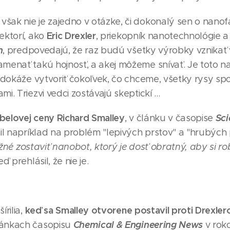
šak nie je zajedno v otázke, či dokonalý sen o nanofa
Eric Drexler
ektorí, ako
, priekopník nanotechnológie a
n
, predpovedajú, že raz budú všetky výrobky vznikať
menať takú hojnosť, a akej môžeme snívať. Je toto naj
ý dokáže vytvoriť čokoľvek, čo chceme, všetky rysy spo
i. Triezvi vedci zostávajú skeptickí ...
belovej ceny Richard Smalley
Sci
, v článku v časopise
l napríklad na problém "lepivých prstov" a "hrubých 
žné zostaviť nanobot, ktorý je dosť obratný, aby si ro
 prehlásil, že nie je.
keď sa Smalley otvorene postavil proti Drexler
írilia,
Chemical & Engineering News
ránkach časopisu
v rok