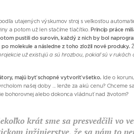
podľa utajených výskumov stroj s veľkosťou automatic
Princíp práce mili
viny a potom už len stačíme tlačítko.
tom pustili do surovín, každý z nich by bol naprogr
 po molekule a následne z toho zložil nové produky.
Ž
projekcie už existujú a sú hrozbou, pokiaľ sú v rukác
kátory, majú byť schopné vytvoriť všetko.
Ide o korunu
 vrcholom našej doby ... lenže za akú cenu? Chceme sa
cie bohorovnej alebo dokonca vládnuť nad životom?
ekoľko krát sme sa presvedčili vo v
ickom inžinierstve, že sa nám to ne