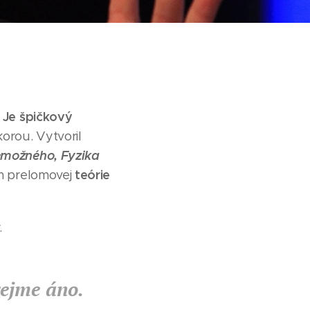
. Je špičkový
orou. Vytvoril
emožného, Fyzika
teórie
m prelomovej
.
rejme áno.