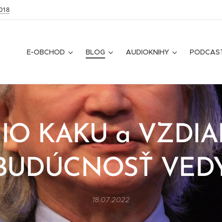
018
E-OBCHOD
BLOG
AUDIOKNIHY
PODCAS
IO KAKU a VZDI
BUDÚCNOSŤ VED
18.07.2022