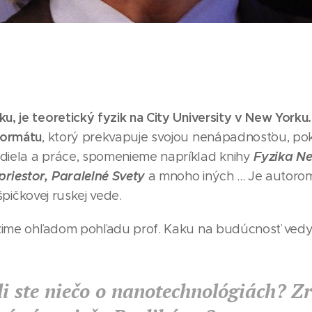
u, je teoretický fyzik na City University v New Yorku
formátu
, ktorý prekvapuje svojou nenápadnosťou, pok
Fyzika N
diela a práce, spomenieme napríklad knihy
riestor, Paralelné Svety
a mnoho iných ... Je autoro
špičkovej ruskej vede.
lížime ohľadom pohľadu prof. Kaku na budúcnosť vedy
i ste niečo o nanotechnológiách? Z