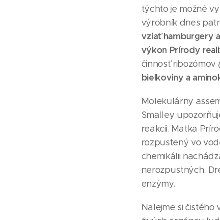
týchto je možné vyb
výrobník dnes patrí 
vziať hamburgery a 
výkon Prírody real
činnosť ribozómov
bielkoviny a amino
Molekulárny assembl
Smalley upozorňuje
reakcii. Matka Prír
rozpustený vo vode
chemikálii nachádz
nerozpustných. Dre
enzýmy.
Nalejme si čistého 