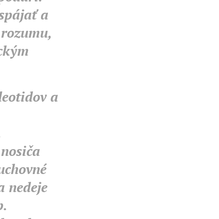
spájať a
 rozumu,
ickým
eotidov a
.
 nosiča
duchovné
a nedeje
p.