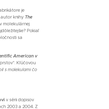
brikátore je
The
 autor knihy
 v molekulárnej
dôležitejšie? Pokiaľ
ločnosti sa
entific American v
prstov". Kľúčovou
bil s molekulami čo
ovi
v sérii dopisov
och 2003 a 2004. Z