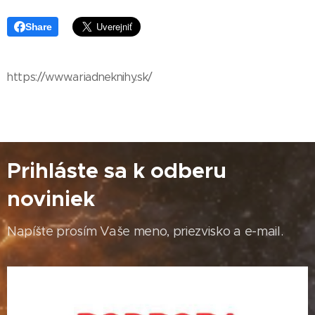
Share
https://www.ariadneknihy.sk/
Prihláste sa k odberu
noviniek
Napíšte prosím Vaše meno, priezvisko a e-mail.