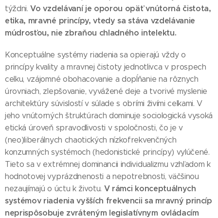
Vo vzdelávaní je oporou opäť vnútorná čistota,
týždni.
etika, mravné princípy, vtedy sa stáva vzdelávanie
múdrosťou, nie zbraňou chladného intelektu.
Konceptuálne systémy riadenia sa opierajú vždy o
princípy kvality a mravnej čistoty jednotlivca v prospech
celku, vzájomné obohacovanie a dopĺňanie na rôznych
úrovniach, zlepšovanie, vyvážené deje a tvorivé myslenie
architektúry súvislostí v súlade s obrími živími celkami. V
jeho vnútorných štruktúrach dominuje sociologická vysoká
etická úroveň spravodlivosti v spoločnosti, čo je v
(neo)liberálnych chaotických nízkofrekvenčných
konzumných systémoch (hedonistické princípy) vylúčené.
Tieto sa v extrémnej dominancii individualizmu vzhľadom k
hodnotovej vyprázdnenosti a nepotrebnosti, väčšinou
V rámci konceptuálnych
nezaujímajú o úctu k životu.
systémov riadenia vyšších frekvencii sa mravný princíp
neprispôsobuje zvráteným legislatívnym ovládacím