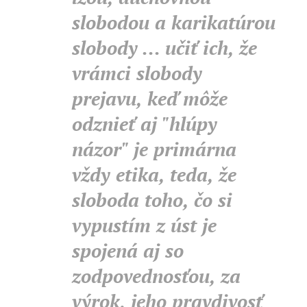
slobodou a karikatúrou
slobody ... učiť ich, že
vrámci slobody
prejavu, keď môže
odznieť aj "hlúpy
názor" je primárna
vždy etika, teda, že
sloboda toho, čo si
vypustím z úst je
spojená aj so
zodpovednosťou, za
výrok, jeho pravdivosť