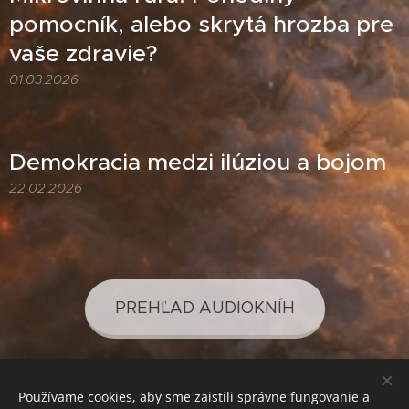
pomocník, alebo skrytá hrozba pre
vaše zdravie?
01.03.2026
Demokracia medzi ilúziou a bojom
22.02.2026
PREHĽAD AUDIOKNÍH
Používame cookies, aby sme zaistili správne fungovanie a