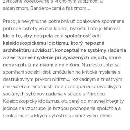
zvrátené koketovanie s vrcholným sadizmom a
satanizmom, Banderovcami a fašizmom ...
Preto je nevyhnutne potrebná už opakovane spomínaná
potreba čistoty vnútra ľudskej bytosti. Toto je kľúčové.
Ide o to, aby netrpela celá spoločnosť kvôli
kaleidoskopickému idiotizmu, ktorý nepozná
architektúru súvislostí, konceptuálne systémy riadenia
a živé tvorivé myslenie pri vyvážených dejoch, ktoré
neparazitujú na nikom a na ničom.
Namiesto toho sa
spomínaní sociálni idioti zmôžu len na kritické myslenie s
deštruktívnym prvkom nihilizmu, rozkladným a trieštivým
charakterom ničotnosti, bez pochopenia spravodlivých
sociálnych sytémov riadenia v súlade s Prírodou.
Kaleidoskopický idiotizmus, otupený od mravnej integrity
jedinca na vzostupe, je brzdou pochopenia spolužitia a
spolupráce ľudských bytostí s obrími živými celkami.