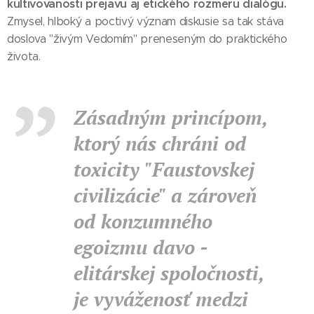
kultivovanosti prejavu aj etického rozmeru dialógu.
Zmysel, hlboký a poctivý význam diskusie sa tak stáva
doslova "živým Vedomím" preneseným do praktického
života.
Zásadným princípom,
ktorý nás chráni od
toxicity "Faustovskej
civilizácie" a zároveň
od konzumného
egoizmu davo -
elitárskej spoločnosti,
je vyváženosť medzi