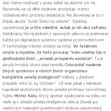
Ako máme možnosť v praxi vidieť na vlastné oči, na
Slovensku sa už dlhé obdobie protežuje vrámci
vzdelávacieho procesu debilizácia. Na Slovensku je to v
štádiu akože
"svieti Slnko na oblohe".
Výnimky
je určite náležité, avšak je ich ako šafránu.
vyzdvihovať
Debilizácia, ktorej jedným z oporných pilierov je prehnaná
túžba po digitalizácii sytémov riadenia prostredníctvom
Vo fatálnom
IT technológii (všetko urobte za mňa).
omyle si myslíme, že tieto procesy
"nám ušetria čas a
zjednodušia život ... privedú prosperitu evolúcie".
Tu je
Odovzdať riadenie
skrytá hrozba, ktorú slepí nevidia.
živých systémov a obrích živích organizmov
kompletne umelej inteligencii?
Vážení, v žiadnom
prípade, ešte to by chýbalo ! Už sme písali v minulosti
napríklad skutočnosti, ktoré uviedol profesor teoretickej
Michio Kaku
fyziky
, ktorý apeluje opakovane na etiku vo
vede aj v oblasti umelej inteligencie, kde je človek pri
niektorých šialených predstavách doslova nepotrebný.