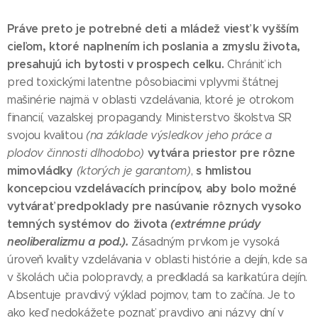
Práve preto je potrebné deti a mládež viesť k vyšším
cieľom, ktoré naplnením ich poslania a zmyslu života,
presahujú ich bytosti v prospech celku.
Chrániť ich
pred toxickými latentne pôsobiacimi vplyvmi štátnej
mašinérie najmä v oblasti vzdelávania, ktoré je otrokom
financií, vazalskej propagandy. Ministerstvo školstva SR
svojou kvalitou
(na základe výsledkov jeho práce a
vytvára priestor pre rôzne
plodov činnosti dlhodobo)
mimovládky
s hmlistou
(ktorých je garantom)
,
koncepciou vzdelávacích princípov, aby bolo možné
vytvárať predpoklady pre nasúvanie rôznych vysoko
temných systémov do života
(extrémne prúdy
neoliberalizmu a pod.).
Zásadným prvkom je vysoká
úroveň kvality vzdelávania v oblasti histórie a dejín, kde sa
v školách učia polopravdy, a predkladá sa karikatúra dejín.
Absentuje pravdivý výklad pojmov, tam to začína. Je to
ako keď nedokážete poznať pravdivo ani názvy dní v