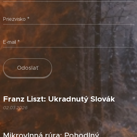
Priezvisko
E-mail
Odoslať
Franz Liszt: Ukradnutý Slovák
02.03.2026
Mikrovlnná rúra: Pohodlný