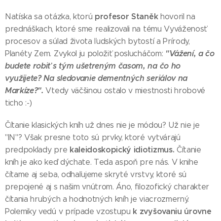
profesor Staněk
Natíska sa otázka, ktorú
hovoril na
prednáškach, ktoré sme realizovali na tému Vyváženosť
procesov a súlad života ľudských bytostí a Prírody,
"Vážení, a čo
Planéty Zem. Zvykol ju položiť poslucháčom:
budete robiť s tým ušetreným časom, na čo ho
využijete? Na sledovanie dementných seriálov na
Markíze?".
Vtedy väčšinou ostalo v miestnosti hrobové
ticho :-)
Čítanie klasických kníh už dnes nie je módou? Už nie je
"IN"? Však presne toto sú prvky, ktoré vytvárajú
kaleidoskopický idiotizmus.
predpoklady pre
Čítanie
kníh je ako keď dýchate. Teda aspoň pre nás. V knihe
čítame aj seba, odhaľujeme skryté vrstvy, ktoré sú
prepojené aj s našim vnútrom. Áno, filozofický charakter
čítania hrubých a hodnotných kníh je viacrozmerný.
k zvyšovaniu úrovne
Polemiky vedú v prípade vzostupu