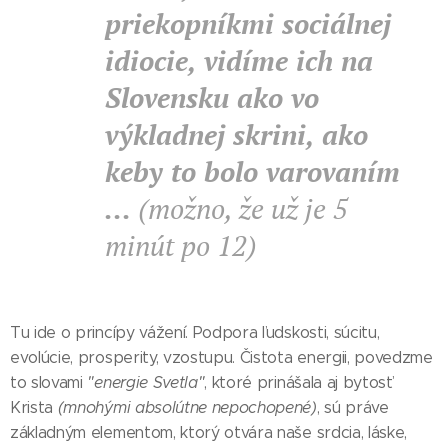
priekopníkmi sociálnej
idiocie, vidíme ich na
Slovensku ako vo
výkladnej skrini, ako
keby to bolo varovaním
...
(možno, že už je 5
minút po 12)
Tu ide o princípy vážení. Podpora ľudskosti, súcitu,
evolúcie, prosperity, vzostupu. Čistota energii, povedzme
to slovami
"energie Svetla"
, ktoré prinášala aj bytosť
Krista
(mnohými absolútne nepochopené)
, sú práve
základným elementom, ktorý otvára naše srdcia, láske,