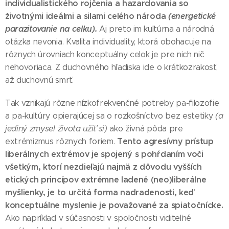
individualistického rojčenia a hazardovania so
životnými ideálmi a silami celého národa
(energetické
parazitovanie na celku).
Aj preto im kultúrna a národná
otázka nevonia. Kvalita individuality, ktorá obohacuje na
rôznych úrovniach konceptuálny celok je pre nich nič
nehovoriaca. Z duchovného hľadiska ide o krátkozrakosť,
až duchovnú smrť.
Tak vznikajú rôzne nízkofrekvenčné potreby pa-filozofie
a pa-kultúry opierajúcej sa o rozkošníctvo bez estetiky
(a
jediný zmysel života užiť si)
ako živná pôda pre
Tento agresívny prístup
extrémizmus rôznych foriem.
liberálnych extrémov je spojený s pohŕdaním voči
všetkým, ktorí nezdieľajú najmä z dôvodu vyšších
etických princípov extrémne ladené (neo)liberálne
myšlienky, je to určitá forma nadradenosti, keď
konceptuálne myslenie je považované za spiatočnícke.
Ako napríklad v súčasnosti v spoločnosti viditeľné