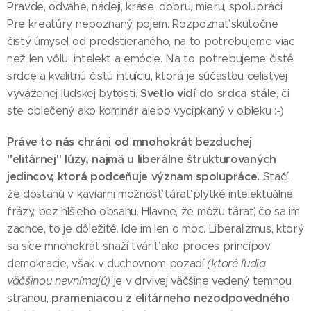
Pravde, odvahe, nádeji, kráse, dobru, mieru, spolupráci.
Pre kreatúry nepoznaný pojem. Rozpoznať skutočne
čistý úmysel od predstieraného, na to potrebujeme viac
než len vôľu, intelekt a emócie. Na to potrebujeme čisté
srdce a kvalitnú čistú intuíciu, ktorá je súčasťou celistvej
Svetlo vidí do srdca stále
vyváženej ľudskej bytosti.
, či
ste oblečený ako kominár alebo vycipkaný v obleku :-)
Práve to nás chráni od mnohokrát bezduchej
"elitárnej" lúzy, najmä u liberálne štrukturovaných
jedincov, ktorá podceňuje význam spolupráce.
Stačí,
že dostanú v kaviarni možnosť tárať plytké intelektuálne
frázy, bez hlšieho obsahu. Hlavne, že môžu tárať, čo sa im
zachce, to je dôležité. Ide im len o moc. Liberalizmus, ktorý
sa síce mnohokrát snaží tváriť ako proces princípov
demokracie, však v duchovnom pozadí
(ktoré ľudia
väčšinou nevnímajú)
je v drvivej väčšine vedený temnou
prameniacou z elitárneho nezodpovedného
stranou,