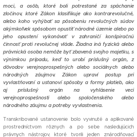
moci, a osôb, ktoré boli potrestané za spáchanie
zločinov, ktoré Zákon klasifikuje ako kontrarevolučné,
alebo koho vyhýbať sa pôsobeniu revolučných súdov
akýmkoľvek spôsobom opustiť národné územie alebo po
jeho opustení vykonávať v zahraničí konšpiračnú
činnosť proti revolučnej vláde. Žiadna iná fyzická alebo
právnická osoba nemôže byť zbavená svojho majetku, s
výnimkou prípadu, keď to urobí príslušný orgán, z
dôvodov verejnoprospešných alebo sociálnych alebo
národných záujmov. Zákon upraví postup pri
vyvlastňovaní a ustanoví spôsoby a formy platieb, ako
aj príslušný orgán na vyhlásenie veci
verejnoprospešnosti alebo spoločenského alebo
národného záujmu a potreby vyvlastnenia.
Transkribované ustanovenie bolo vyvinuté a aplikované
prostredníctvom rôznych a po sebe nasledujúcich
právnych nástrojov, ktoré tvorili jeden znárodňovací