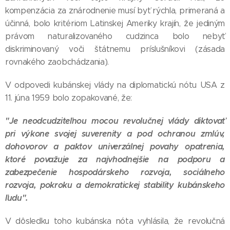
kompenzácia za znárodnenie musí byť rýchla, primeraná a
účinná, bolo kritériom Latinskej Ameriky krajín, že jediným
právom naturalizovaného cudzinca bolo nebyť
diskriminovaný voči štátnemu príslušníkovi (zásada
rovnakého zaobchádzania).
V odpovedi kubánskej vlády na diplomatickú nótu USA z
11. júna 1959 bolo zopakované, že:
"Je neodcudziteľnou mocou revolučnej vlády diktovať
pri výkone svojej suverenity a pod ochranou zmlúv,
dohovorov a paktov univerzálnej povahy opatrenia,
ktoré považuje za najvhodnejšie na podporu a
zabezpečenie hospodárskeho rozvoja, sociálneho
rozvoja, pokroku a demokratickej stability kubánskeho
ľudu".
V dôsledku toho kubánska nóta vyhlásila, že revolučná