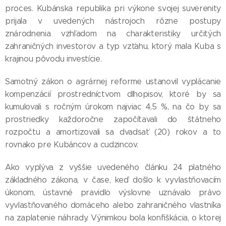
proces. Kubánska republika pri výkone svojej suverenity
prijala v uvedených nástrojoch rôzne postupy
znárodnenia vzhľadom na charakteristiky určitých
zahraničných investorov a typ vzťahu, ktorý mala Kuba s
krajinou pôvodu investície.
Samotný zákon o agrárnej reforme ustanovil vyplácanie
kompenzácií prostredníctvom dlhopisov, ktoré by sa
kumulovali s ročným úrokom najviac 4,5 %, na čo by sa
prostriedky každoročne započítavali do štátneho
rozpočtu a amortizovali sa dvadsať (20) rokov a to
rovnako pre Kubáncov a cudzincov.
Ako vyplýva z vyššie uvedeného článku 24 platného
základného zákona, v čase, keď došlo k vyvlastňovacím
úkonom, ústavné pravidlo výslovne uznávalo právo
vyvlastňovaného domáceho alebo zahraničného vlastníka
na zaplatenie náhrady. Výnimkou bola konfiškácia, o ktorej