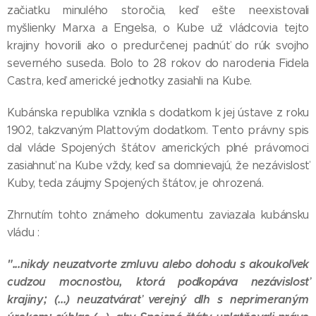
začiatku minulého storočia, keď ešte neexistovali
myšlienky Marxa a Engelsa, o Kube už vládcovia tejto
krajiny hovorili ako o predurčenej padnúť do rúk svojho
severného suseda. Bolo to 28 rokov do narodenia Fidela
Castra, keď americké jednotky zasiahli na Kube.
Kubánska republika vznikla s dodatkom k jej ústave z roku
1902, takzvaným Plattovým dodatkom. Tento právny spis
dal vláde Spojených štátov amerických plné právomoci
zasiahnuť na Kube vždy, keď sa domnievajú, že nezávislosť
Kuby, teda záujmy Spojených štátov, je ohrozená.
Zhrnutím tohto známeho dokumentu zaviazala kubánsku
vládu :
"...nikdy neuzatvorte zmluvu alebo dohodu s akoukoľvek
cudzou mocnosťou, ktorá podkopáva nezávislosť
krajiny; (...) neuzatvárať verejný dlh s neprimeraným