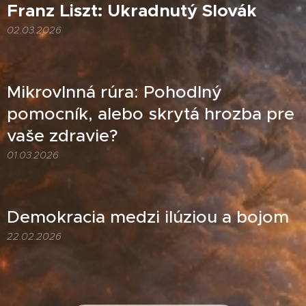
Franz Liszt: Ukradnutý Slovák
02.03.2026
Mikrovlnná rúra: Pohodlný
pomocník, alebo skrytá hrozba pre
vaše zdravie?
01.03.2026
Demokracia medzi ilúziou a bojom
22.02.2026