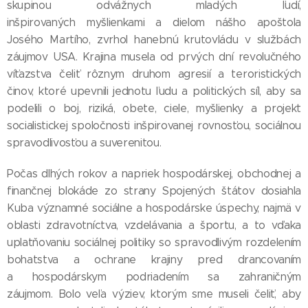
skupinou odvážnych mladých ľudí,
inšpirovaných myšlienkami a dielom nášho apoštola
Josého Martího, zvrhol hanebnú krutovládu v službách
záujmov USA. Krajina musela od prvých dní revolučného
víťazstva čeliť rôznym druhom agresií a teroristických
činov, ktoré upevnili jednotu ľudu a politických síl, aby sa
podelili o boj, riziká, obete, ciele, myšlienky a projekt
socialistickej spoločnosti inšpirovanej rovnosťou, sociálnou
spravodlivosťou a suverenitou.
Počas dlhých rokov a napriek hospodárskej, obchodnej a
finančnej blokáde zo strany Spojených štátov dosiahla
Kuba významné sociálne a hospodárske úspechy, najmä v
oblasti zdravotníctva, vzdelávania a športu, a to vďaka
uplatňovaniu sociálnej politiky so spravodlivým rozdelením
bohatstva a ochrane krajiny pred drancovaním
a hospodárskym podriadením sa zahraničným
záujmom. Bolo veľa výziev, ktorým sme museli čeliť, aby