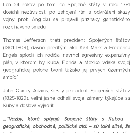
Len 24 rokov po tom, čo Spojené štáty v roku 1781
dosiahli nezávislosť, po zahojení rán a odvrátení skazy
vojny proti Anglicku sa prejavili príznaky genetického
rozpínavého smädu.
Thomas Jefferson, tretí prezident Spojených štátov
(1801-1809), dávno predtým, ako Karl Marx a Frederick
Engels splodili ich rodičia, navrhol agresívny expanzívny
plán, v ktorom by Kuba, Florida a Mexiko vďaka svojej
geografickej polohe tvorili ťažisko jej prvých územných
ambícií.
John Quincy Adams, šiesty prezident Spojených štátov
(1825-1829), veľmi jasne odhalil svoje zámery týkajúce sa
Kuby a doslova vyjadril:
..."Väzby, ktoré spájajú Spojené štáty s Kubou –
geografické, obchodné, politické atď. – sú také silné, že