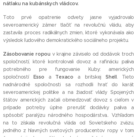
nátlaku na kubánskych vládcov.
Toto prvé opatrenie odvety jasne vyjadrovalo
severoamerický zámer tlačiť na revolučnú vládu, aby
zastavila proces radikálnych zmien, ktoré vykonávala ako
výsledok ľudového demokratického sociálneho projektu.
Zásobovanie ropou
v krajine záviselo od dodávok troch
spoločností, ktoré kontrolovali dovoz a rafináciu paliva
potrebného pre fungovanie Kuby: amerických
Esso
Texaco
Shell
spoločností
a
a britskej
. Tieto
nadnárodné spoločnosti sa rozhodli hrať do karát
severoamerickej politike a na žiadosť vlády Spojených
štátov amerických začali obmedzovať dovoz s cieľom v
prípade potreby úplne prerušiť dodávky paliva a
spôsobiť paralýzu národného hospodárstva.. Vzhľadom
na to získala revolučná vláda od Sovietskeho zväzu,
jedného z hlavných svetových producentov ropy v tom