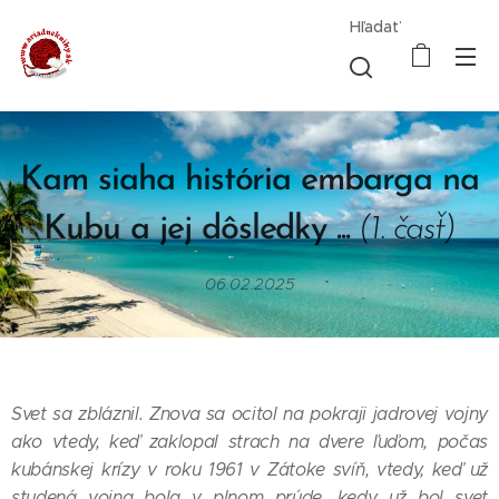
Hľadať
Kam siaha história embarga na
Kubu a jej dôsledky ...
(1. časť)
06.02.2025
Svet sa zbláznil. Znova sa ocitol na pokraji jadrovej vojny
ako vtedy, keď zaklopal strach na dvere ľuďom, počas
kubánskej krízy v roku 1961 v Zátoke svíň, vtedy, keď už
studená vojna bola v plnom prúde, kedy už bol svet