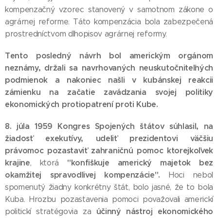
kompenzačný vzorec stanovený v samotnom zákone o
agrárnej reforme. Táto kompenzácia bola zabezpečená
prostredníctvom dlhopisov agrárnej reformy.
Tento posledný návrh bol americkým orgánom
neznámy, držali sa navrhovaných neuskutočniteľných
podmienok a nakoniec našli v kubánskej reakcii
zámienku na začatie zavádzania svojej politiky
ekonomických protiopatrení proti Kube.
8. júla 1959
Kongres Spojených štátov súhlasil, na
žiadosť exekutívy, udeliť prezidentovi väčšiu
právomoc pozastaviť zahraničnú pomoc ktorejkoľvek
krajine
"konfiškuje americký majetok bez
, ktorá
okamžitej spravodlivej kompenzácie".
Hoci nebol
spomenutý žiadny konkrétny štát, bolo jasné, že to bola
Kuba. Hrozbu pozastavenia pomoci považovali americkí
účinný nástroj ekonomického
politickí stratégovia za