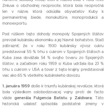
Zmluva o obchodnej reciprocite, ktorá bola recipročná
len v názve, ktorá odsúdila obyvateľov Kuby k
permanentnej biede, monokultúre, monoprodukcii a
monoexportu.
Pod rúškom tejto dohody monopoly Spojených štátov
prevzali kubánsku ekonomiku a jej hlavné bohatstvo. Stačí
zdôrazniť, že v roku 1930 kubánsky vývoz cukru
predstavoval 55 % trhu s cukrom v Spojených štátoch a
Kuba zasa dovážala 54 % svojho tovaru zo Spojených
štátov; a začiatkom roku 1959 si Kuba udržala iba 23 %
trhu s cukrom v USA a tovar z tejto krajiny predstavoval
viac ako 65 % všetkého kubánskeho dovozu.
1. januára 1959
došlo k triumfu kubánskej revolúcie, ktorá
bola výsledkom oslobodzovacej vojny proti de facto
generála Fulgencia Batistu y Zaldivara
vláde
; Táto
historická udalosť spôsobila podstatné zmeny v