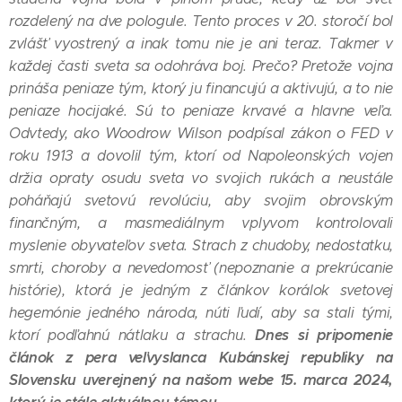
rozdelený na dve pologule. Tento proces v 20. storočí bol
zvlášť vyostrený a inak tomu nie je ani teraz. Takmer v
každej časti sveta sa odohráva boj. Prečo? Pretože vojna
prináša peniaze tým, ktorý ju financujú a aktivujú, a to nie
peniaze hocijaké. Sú to peniaze krvavé a hlavne veľa.
Odvtedy, ako Woodrow Wilson podpísal zákon o FED v
roku 1913 a dovolil tým, ktorí od Napoleonských vojen
držia opraty osudu sveta vo svojich rukách a neustále
poháňajú svetovú revolúciu, aby svojim obrovským
finančným, a masmediálnym vplyvom kontrolovali
myslenie obyvateľov sveta. Strach z chudoby, nedostatku,
smrti, choroby a nevedomosť (nepoznanie a prekrúcanie
histórie), ktorá je jedným z článkov korálok svetovej
hegemónie jedného národa, núti ľudí, aby sa stali tými,
Dnes si pripomenie
ktorí podľahnú nátlaku a strachu.
článok z pera veľvyslanca Kubánskej republiky na
Slovensku uverejnený na našom webe 15. marca 2024,