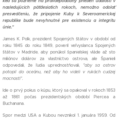
keď sa pozrieme na pravdepodobný priebeh udalostí v
nasledujúcich päťdesiatich rokoch, nemožno odolať
presvedčeniu, že pripojenie Kuby k Severoamerickej
republike bude nevyhnutné pre existenciu a integritu
únie."
James K. Polk, prezident Spojených štátov v období od
roku 1845 do roku 1849, poveril veľvyslanca Spojených
štátov v Madride, aby ponúkol španielskej vláde až sto
miliónov dolárov za vlastníctvo ostrova, ale Španieli
odpovedali, že ľudia uprednostňovali,
"aby sa ostrov
potopil do oceánu, než aby ho videli v rukách cudzej
mocnosti".
Ide o prvý pokus o kúpu, ktorý sa opakoval v rokoch 1853
až 1861 počas prezidentských období Piercea a
Buchanana.
Spor medzi USA a Kubou nevznikol 1. januára 1959. Od