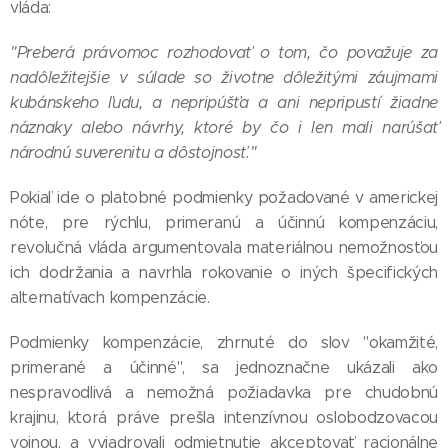
vláda:
"Preberá právomoc rozhodovať o tom, čo považuje za
nadôležitejšie v súlade so životne dôležitými záujmami
kubánskeho ľudu, a nepripúšťa a ani nepripustí žiadne
náznaky alebo návrhy, ktoré by čo i len mali narúšať
národnú suverenitu a dôstojnosť."
Pokiaľ ide o platobné podmienky požadované v americkej
nóte, pre rýchlu, primeranú a účinnú kompenzáciu,
revolučná vláda argumentovala materiálnou nemožnosťou
ich dodržania a navrhla rokovanie o iných špecifických
alternatívach kompenzácie.
Podmienky kompenzácie, zhrnuté do slov "okamžité,
primerané a účinné", sa jednoznačne ukázali ako
nespravodlivá a nemožná požiadavka pre chudobnú
krajinu, ktorá práve prešla intenzívnou oslobodzovacou
vojnou, a vyjadrovali odmietnutie akceptovať racionálne