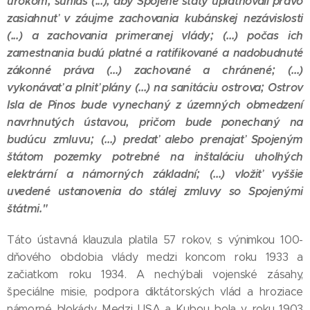
úrokom; súhlas (...), aby Spojené štáty uplatňovali právo
zasiahnuť v záujme zachovania kubánskej nezávislosti
(...) a zachovania primeranej vlády; (...) počas ich
zamestnania budú platné a ratifikované a nadobudnuté
zákonné práva (...) zachované a chránené; (...)
vykonávať a plniť plány (...) na sanitáciu ostrova; Ostrov
Isla de Pinos bude vynechaný z územných obmedzení
navrhnutých ústavou, pričom bude ponechaný na
budúcu zmluvu; (...) predať alebo prenajať Spojeným
štátom pozemky potrebné na inštaláciu uhoľných
elektrární a námorných základní; (...) vložiť vyššie
uvedené ustanovenia do stálej zmluvy so Spojenými
štátmi."
Táto ústavná klauzula platila 57 rokov, s výnimkou 100-
dňového obdobia vlády medzi koncom roku 1933 a
začiatkom roku 1934. A nechýbali vojenské zásahy,
špeciálne misie, podpora diktátorských vlád a hroziace
námorné blokády. Medzi USA a Kubou bola v roku 1903