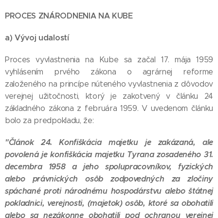
PROCES ZNÁRODNENIA NA KUBE
a) Vývoj udalostí
Proces vyvlastnenia na Kube sa začal 17. mája 1959
vyhlásením prvého zákona o agrárnej reforme
založeného na princípe núteného vyvlastnenia z dôvodov
verejnej užitočnosti, ktorý je zakotvený v článku 24
základného zákona z februára 1959. V uvedenom článku
bolo za predpokladu, že:
"Článok 24. Konfiškácia majetku je zakázaná, ale
povolená je konfiškácia majetku Tyrana zosadeného 31.
decembra 1958 a jeho spolupracovníkov, fyzických
alebo právnických osôb zodpovedných za zločiny
spáchané proti národnému hospodárstvu alebo štátnej
pokladnici, verejnosti, (majetok) osôb, ktoré sa obohatili
alebo sa nezákonne obohatili pod ochranou verejnej