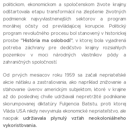
politickom, ekonomickom a spoločenskom živote krajiny,
odštartovala etapu transformácií na zlepšenie životných
podmienok najvyvlastnenejších sektorov a program
morálnej očisty od prevládajúcej korupcie. Politický
program revolučného procesu bol stanovený v historickej
"História ma oslobodí"
prosbe
, v ktorej bola vyjadrená
potreba záchrany pre dedičstvo krajiny rozsiahlych
pozemkov v moci národných vlastníkov pôdy a
zahraničných spoločností.
Od prvých mesiacov roku 1959 sa začali nepriateľské
akcie nátlaku a zastrašovania, ako napríklad znižovanie a
sťahovanie úverov americkým subjektom, ktoré v krajine
až do poslednej chvíle udržiavali nepretržité podnikanie
skorumpovanej diktatúry Fulgencia Batistu, proti ktorej
Vláda USA nikdy nevyvinula ekonomické nepriateľstvo, ale
udržiavala plynulý vzťah neokoloniálneho
naopak
vykorisťovania.