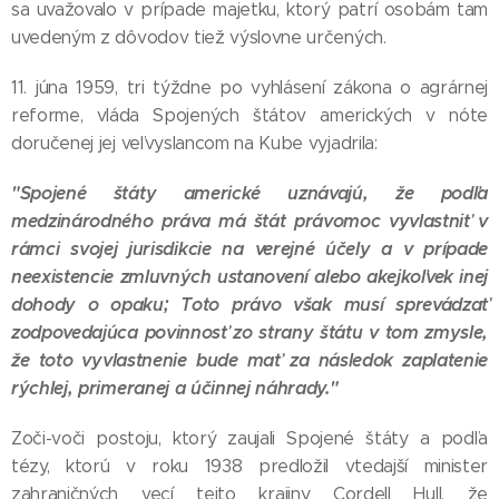
sa uvažovalo v prípade majetku, ktorý patrí osobám tam
uvedeným z dôvodov tiež výslovne určených.
11. júna 1959, tri týždne po vyhlásení zákona o agrárnej
reforme, vláda Spojených štátov amerických v nóte
doručenej jej veľvyslancom na Kube vyjadrila:
"Spojené štáty americké uznávajú, že podľa
medzinárodného práva má štát právomoc vyvlastniť v
rámci svojej jurisdikcie na verejné účely a v prípade
neexistencie zmluvných ustanovení alebo akejkoľvek inej
dohody o opaku; Toto právo však musí sprevádzať
zodpovedajúca povinnosť zo strany štátu v tom zmysle,
že toto vyvlastnenie bude mať za následok zaplatenie
rýchlej, primeranej a účinnej náhrady."
Zoči-voči postoju, ktorý zaujali Spojené štáty a podľa
tézy, ktorú v roku 1938 predložil vtedajší minister
zahraničných vecí tejto krajiny Cordell Hull, že