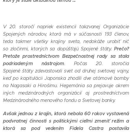
ktorý je stále aktuálnou témou ...
V 20. storočí napriek existencii takzvanej Organizácie
Spojených národov, ktorá má v súčasnosti 193 členov,
teda takmer všetky krajiny sveta, nedokáže urobiť nič
Prečo?
so zločinmi, ktorých sa dopúšťajú Spojené štáty.
Pretože prostredníctvom Bezpečnostnej rady sa stala
podriadeným nástrojom
. Počas 20. storočia
Spojené štáty zdevastovali svet od druhej svetovej vojny,
keď po kapitulácii Japonska zhodili dve atómové bomby
na Nagasaki a Hirošimu. Hegemónia sa prejavuje okrem
iných medzinárodných organizácií aj prostredníctvom
Medzinárodného menového fondu a Svetovej banky.
Avšak jednou z krajín, ktorá nebola 60 rokov vystavená
podvratnej činnosti s politickými cieľmi zmeniť režim a
ktorá sa pod vedením Fidela Castra postavila