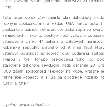
čase, záväzok zaručiť potrebné množstvá za rozumné
ceny.
Toto ustanovenie však zmarilo plán dohodnutý medzi
ropnými spoločnosťami a vládou USA, takže tieto tri
spoločnosti odmietli rafinovať sovietsku ropu vo svojich
zariadeniach. Takýmto postojom boli výslovne porušené
ustanovenia článku 44 zákona o palivových nerastoch
Kubánskej republiky platného od 9. mája 1938, ktorý
ustanovil povinnosť spracovať ropu dodávanú štátom.
Tvárou v tvár tomuto prekročeniu toho, čo bolo
stanovené zákonom, revolučná vláda oznámila 28. júna
1960 zásah spoločnosti "Texaco" na Kube, vrátane jej
rafinérskej kapacity, a 1. júla sa opatrenie rozšírilo na
"Esso" a "Shell".
... pokračovanie nabudúce ...