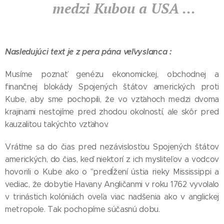
medzi Kubou a USA ...
Nasledujúci text je z pera pána veľvyslanca :
Musíme poznať genézu ekonomickej, obchodnej a
finančnej blokády Spojených štátov amerických proti
Kube, aby sme pochopili, že vo vzťahoch medzi dvoma
krajinami nestojíme pred zhodou okolností, ale skôr pred
kauzalitou takýchto vzťahov.
Vráťme sa do čias pred nezávislosťou Spojených štátov
amerických, do čias, keď niektorí z ich mysliteľov a vodcov
hovorili o Kube ako o "predĺžení ústia rieky Mississippi a
vediac, že ​​dobytie Havany Angličanmi v roku 1762 vyvolalo
v trinástich kolóniách oveľa viac nadšenia ako v anglickej
metropole. Tak pochopíme súčasnú dobu.