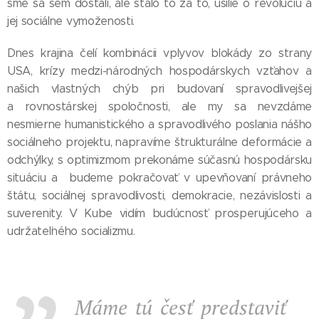
sme sa sem dostali, ale stálo to za to, úsilie o revolúciu a
jej sociálne vymoženosti.
Dnes krajina čelí kombinácii vplyvov blokády zo strany
USA, krízy medzi-národných hospodárskych vzťahov a
našich vlastných chýb pri budovaní spravodlivejšej
a rovnostárskej spoločnosti, ale my sa nevzdáme
nesmierne humanistického a spravodlivého poslania nášho
sociálneho projektu, napravíme štrukturálne deformácie a
odchýlky, s optimizmom prekonáme súčasnú hospodársku
situáciu a budeme pokračovať v upevňovaní právneho
štátu, sociálnej spravodlivosti, demokracie, nezávislosti a
suverenity. V Kube vidím budúcnosť prosperujúceho a
udržateľného socializmu.
Máme tú česť predstaviť