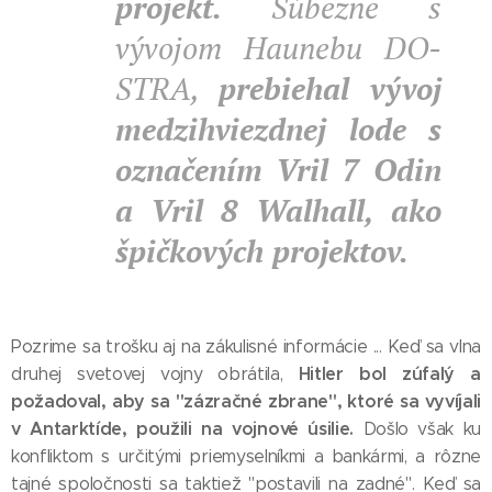
projekt.
Súbežne s
vývojom Haunebu DO-
STRA,
prebiehal vývoj
medzihviezdnej lode s
označením Vril 7 Odin
a Vril 8 Walhall, ako
špičkových projektov.
Pozrime sa trošku aj na zákulisné informácie ... Keď sa vlna
Hitler bol zúfalý a
druhej svetovej vojny obrátila,
požadoval, aby sa "zázračné zbrane", ktoré sa vyvíjali
v Antarktíde, použili na vojnové úsilie.
Došlo však ku
konfliktom s určitými priemyselníkmi a bankármi, a rôzne
tajné spoločnosti sa taktiež "postavili na zadné". Keď sa