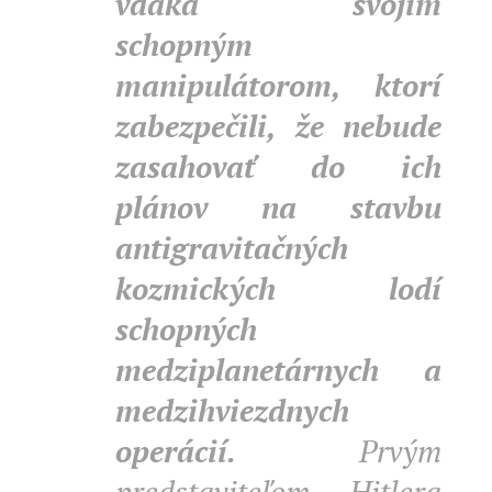
vďaka svojim
schopným
manipulátorom, ktorí
zabezpečili, že nebude
zasahovať do ich
plánov na stavbu
antigravitačných
kozmických lodí
schopných
medziplanetárnych a
medzihviezdnych
operácií.
Prvým
predstaviteľom Hitlera