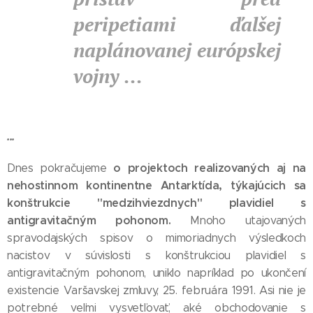
peripetiami ďalšej
naplánovanej európskej
vojny ...
...
o projektoch realizovaných aj na
Dnes pokračujeme
nehostinnom kontinentne Antarktída, týkajúcich sa
konštrukcie "medzihviezdnych" plavidiel s
antigravitačným pohonom.
Mnoho utajovaných
spravodajských spisov o mimoriadnych výsledkoch
nacistov v súvislosti s konštrukciou plavidiel s
antigravitačným pohonom, uniklo napríklad po ukončení
existencie Varšavskej zmluvy, 25. februára 1991. Asi nie je
potrebné veľmi vysvetľovať, aké obchodovanie s