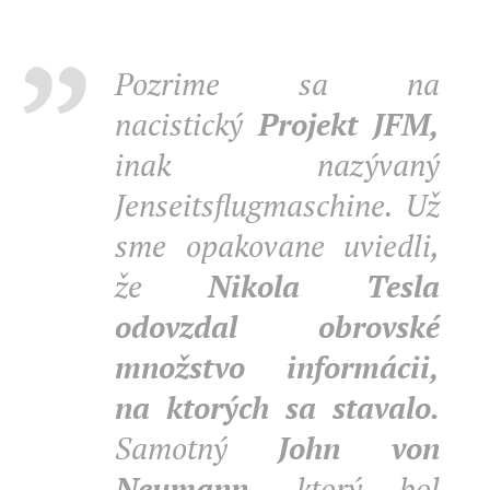
Pozrime sa na
nacistický
Projekt JFM,
inak nazývaný
Jenseitsflugmaschine. Už
sme opakovane uviedli,
že
Nikola Tesla
odovzdal obrovské
množstvo informácii,
na ktorých sa stavalo.
Samotný
John von
Neumann,
ktorý bol