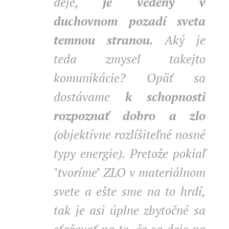
deje,
je vedený v
duchovnom pozadí sveta
temnou stranou.
Aký je
teda zmysel takejto
komunikácie? Opäť sa
dostávame
k schopnosti
rozpoznať dobro a zlo
(objektívne rozlíšiteľné nosné
typy energie).
Pretože pokiaľ
"tvoríme" ZLO v materiálnom
svete a ešte sme na to hrdí,
tak je asi úplne zbytočné sa