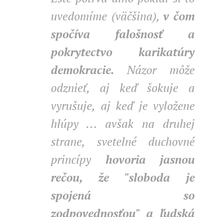
uvedomíme (väčšina),
v čom
spočíva falošnosť a
pokrytectvo karikatúry
demokracie.
Názor môže
odznieť, aj keď šokuje a
vyrušuje, aj keď je vyložene
hlúpy ... avšak na druhej
strane, svetelné duchovné
princípy
hovoria jasnou
rečou, že "sloboda je
spojená so
zodpovednosťou" a ľudská