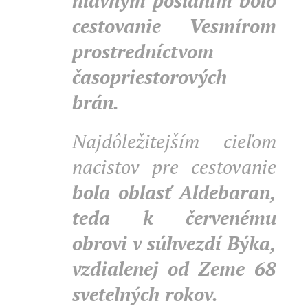
hlavným poslaním bolo
cestovanie Vesmírom
prostredníctvom
časopriestorových
brán.
Najdôležitejším cieľom
nacistov pre cestovanie
bola oblasť Aldebaran,
teda k červenému
obrovi v súhvezdí Býka,
vzdialenej od Zeme 68
svetelných rokov.