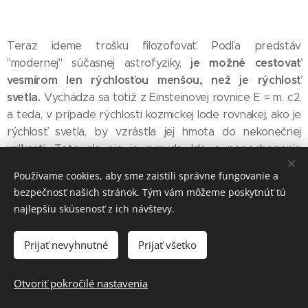
Teraz ideme trošku filozofovať. Podľa predstáv
je možné cestovať
"modernej" súčasnej astrofyziky,
vesmírom len rýchlosťou menšou, než je rýchlosť
svetla.
Vychádza sa totiž z Einsteinovej rovnice E = m. c2,
a teda, v prípade rýchlosti kozmickej lode rovnakej, ako je
rýchlosť svetla, by vzrástla jej hmota do nekonečnej
veľkosti. Toto ale nie je pravda. Ide o nepochopenie
chybná
skutočného zmyslu Einsteinovho vzorca,
Používame cookies, aby sme zaistili správne fungovanie a
interpretácia.
Symbol "m" totiž nevyjadruje premenné
bezpečnosť našich stránok. Tým vám môžeme poskytnúť tú
množstvo hmoty, ale konštatntu vyjadrujúcu obsah
najlepšiu skúsenosť z ich návštevy.
energie objektu existujúceho v kľudovom stave. Správne
Objekt teda môže letieť
by sa mal písať "Eo".
Prijať nevyhnutné
Prijať všetko
akoukoľvek rýchlosťou, pokiaľ má k tomu potrebnú
energiu
Dve Tretiny ... Dejiny
(poznámka ... viď kniha
Otvoriť pokročilé nastavenia
Našej Galaxie
).