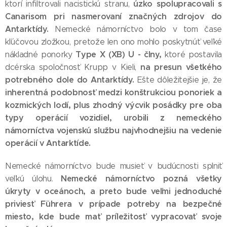
úzko spolupracovali s
ktorí infiltrovali nacistickú stranu,
Canarisom pri nasmerovaní značných zdrojov do
Antarktídy.
Nemecké námorníctvo bolo v tom čase
kľúčovou zložkou, pretože len ono mohlo poskytnúť veľké
Type X (XB) U - člny,
nákladné ponorky
ktoré postavila
na presun všetkého
dcérska spoločnosť Krupp v Kieli,
potrebného dole do Antarktídy.
Ešte dôležitejšie je, že
inherentná podobnosť medzi konštrukciou ponoriek a
kozmických lodí, plus zhodný výcvik posádky pre oba
typy operácií vozidiel, urobili z nemeckého
námorníctva vojenskú službu najvhodnejšiu na vedenie
operácií v Antarktíde.
Nemecké námorníctvo bude musieť v budúcnosti splniť
Nemecké námorníctvo pozná všetky
veľkú úlohu.
úkryty v oceánoch, a preto bude veľmi jednoduché
priviesť Führera v prípade potreby na bezpečné
miesto, kde bude mať príležitosť vypracovať svoje