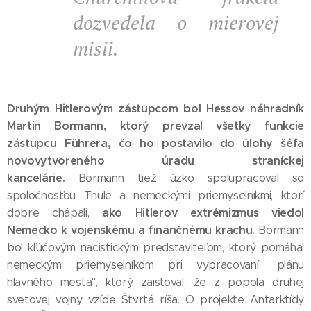
dozvedela o mierovej
misii.
Druhým Hitlerovým zástupcom bol Hessov náhradník
Martin Bormann, ktorý prevzal všetky funkcie
zástupcu Führera, čo ho postavilo do úlohy šéfa
novovytvoreného úradu straníckej
kancelárie.
Bormann tiež úzko spolupracoval so
spoločnosťou Thule a nemeckými priemyselníkmi, ktorí
ako Hitlerov extrémizmus viedol
dobre chápali,
Nemecko k vojenskému a finančnému krachu.
Bormann
bol kľúčovým nacistickým predstaviteľom, ktorý pomáhal
nemeckým priemyselníkom pri vypracovaní "plánu
hlavného mesta", ktorý zaisťoval, že z popola druhej
svetovej vojny vzíde Štvrtá ríša. O projekte Antarktídy