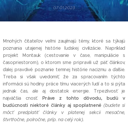
07.01.2023
Mnohých čitateľov veľmi zaujímajú témy, ktoré sa týkajú
poznania utajenej histórie ľudskej civilizácie. Napríklad
projekt Montauk (cestovanie v čase, manipulácie s
časopriestorom), o ktorom sme pripravili už päť článkov,
ďalej pravdivé poznanie temnej histórie nacizmu a ďalšie.
Treba si však uvedomiť, že za spracovaním týchto
informácii sú hodiny práce tímu viacerých ľudí a to si pýta
jednak čas, ale aj dostatok energie. Trpezlivosť je
Práve z tohto dôvodu, budú v
najväčšia cnosť.
budúcnosti niektoré články aj spoplatnené
(budete si
môcť predplatiť články v platenej sekcii mesačne,
štvrťročne, polročne, príp. na celý rok).