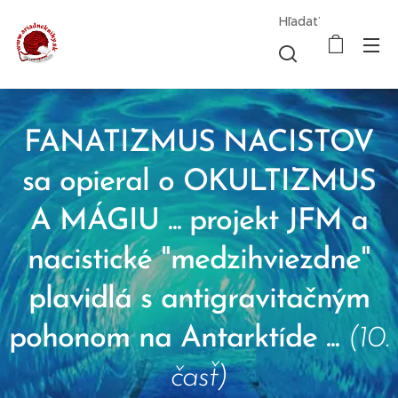
Hľadať
FANATIZMUS NACISTOV
sa opieral o OKULTIZMUS
A MÁGIU ... projekt JFM a
nacistické "medzihviezdne"
plavidlá s antigravitačným
pohonom na Antarktíde ...
(10.
časť)