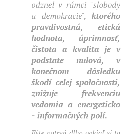
odznel v rámci "slobody
a demokracie",
ktorého
pravdivostná, etická
hodnota, úprimnosť,
čistota a kvalita je v
podstate nulová, v
konečnom dôsledku
škodí celej spoločnosti,
znižuje frekvenciu
vedomia a energeticko
- informačných polí.
Ešte potrvá dlho pokiaľ si to