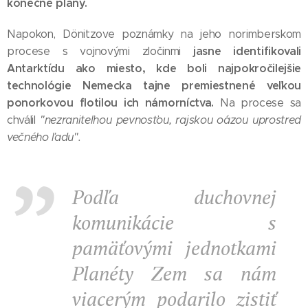
konečné plány.
Napokon, Dönitzove poznámky na jeho norimberskom
jasne identifikovali
procese s vojnovými zločinmi
Antarktídu ako miesto, kde boli najpokročilejšie
technológie Nemecka tajne premiestnené veľkou
ponorkovou flotilou ich námorníctva.
Na procese sa
chválil
"nezraniteľnou pevnosťou, rajskou oázou uprostred
večného ľadu".
Podľa duchovnej
komunikácie s
pamäťovými jednotkami
Planéty Zem sa nám
viacerým podarilo zistiť