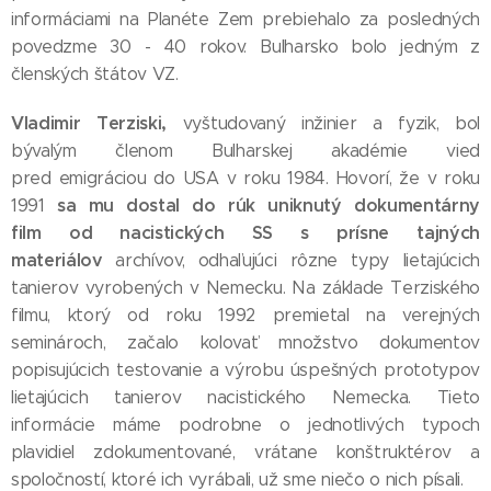
informáciami na Planéte Zem prebiehalo za posledných
povedzme 30 - 40 rokov. Bulharsko bolo jedným z
členských štátov VZ.
Vladimir Terziski,
vyštudovaný inžinier a fyzik, bol
bývalým členom Bulharskej akadémie vied
pred emigráciou do USA v roku 1984. Hovorí, že v roku
sa mu dostal do rúk uniknutý dokumentárny
1991
film od nacistických SS s prísne tajných
materiálov
archívov, odhaľujúci rôzne typy lietajúcich
tanierov vyrobených v Nemecku. Na základe Terziského
filmu, ktorý od roku 1992 premietal na verejných
seminároch, začalo kolovať množstvo dokumentov
popisujúcich testovanie a výrobu úspešných prototypov
lietajúcich tanierov nacistického Nemecka. Tieto
informácie máme podrobne o jednotlivých typoch
plavidiel zdokumentované, vrátane konštruktérov a
spoločností, ktoré ich vyrábali, už sme niečo o nich písali.