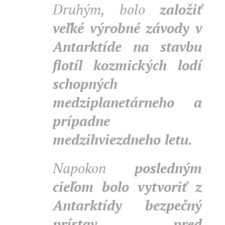
Druhým, bolo
založiť
veľké výrobné závody v
Antarktíde na stavbu
flotíl kozmických lodí
schopných
medziplanetárneho a
prípadne
medzihviezdneho letu.
Napokon
posledným
cieľom bolo vytvoriť z
Antarktídy bezpečný
prístav pred