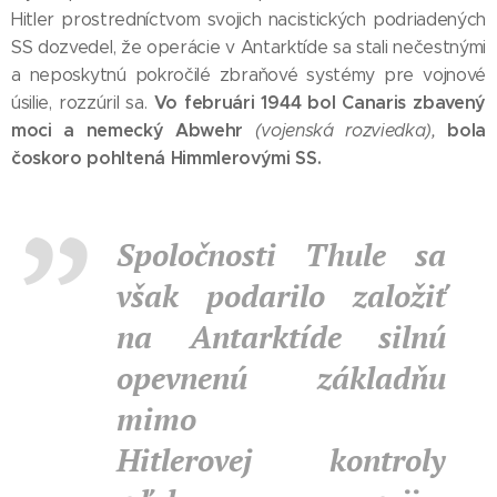
Hitler prostredníctvom svojich nacistických podriadených
SS dozvedel, že operácie v Antarktíde sa stali nečestnými
a neposkytnú pokročilé zbraňové systémy pre vojnové
Vo februári 1944 bol Canaris zbavený
úsilie, rozzúril sa.
moci a nemecký Abwehr
bola
(vojenská rozviedka),
čoskoro pohltená Himmlerovými SS.
Spoločnosti Thule sa
však podarilo založiť
na Antarktíde silnú
opevnenú základňu
mimo
Hitlerovej kontroly