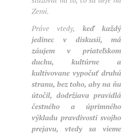
sťažovať na to, čo sa deje na
Zemi.
Práve vtedy,
keď každý
jedinec v diskusii, má
záujem v priateľskom
duchu, kultúrne a
kultivovane vypočuť druhú
stranu, bez toho, aby na ňu
útočil, dodržiava pravidlá
čestného a úprimného
výkladu pravdivosti svojho
prejavu, vtedy sa vieme