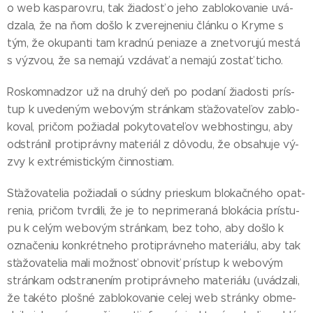
o web kas­pa­rov.ru, tak žia­dosť o je­ho za­blo­ko­va­nie uvá­
dza­la, že na ňom doš­lo k zve­rej­ne­niu člán­ku o Kry­me s
tým, že oku­pan­ti tam krad­nú pe­nia­ze a znet­vo­ru­jú mes­tá
s vý­zvou, že sa ne­ma­jú vzdá­vať a ne­ma­jú zos­tať ti­cho.
Ros­kom­na­dzor už na dru­hý deň po po­da­ní žia­dos­ti prís­
tup k uve­de­ným webo­vým strán­kam sťa­žo­va­te­ľov za­blo­
ko­val, pri­čom po­žia­dal po­ky­to­va­te­ľov web­hos­tin­gu, aby
od­strá­nil proti­práv­ny ma­te­riál z dô­vo­du, že ob­sa­hu­je vý­
zvy k extré­mis­tic­kým čin­nos­tiam.
Sťa­žo­va­te­lia po­žia­da­li o súd­ny pries­kum blo­kač­né­ho opat­
re­nia, pri­čom tvr­di­li, že je to nep­ri­me­ra­ná blo­ká­cia prís­tu­
pu k ce­lým webo­vým strán­kam, bez to­ho, aby doš­lo k
ozna­če­niu kon­krét­ne­ho proti­práv­ne­ho ma­te­riá­lu, aby tak
sťa­žo­va­te­lia ma­li mož­nosť ob­no­viť prís­tup k webo­vým
strán­kam od­stra­ne­ním proti­práv­ne­ho ma­te­riá­lu (uvá­dza­li,
že ta­ké­to ploš­né za­blo­ko­va­nie ce­lej web strán­ky ob­me­