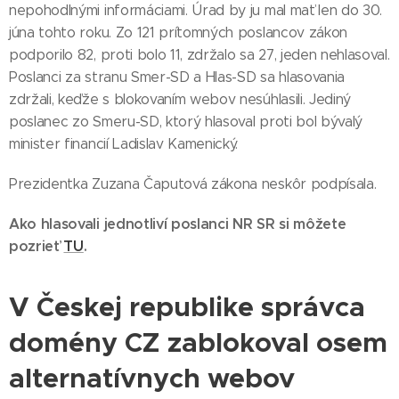
nepohodlnými informáciami. Úrad by ju mal mať len do 30.
júna tohto roku. Zo 121 prítomných poslancov zákon
podporilo 82, proti bolo 11, zdržalo sa 27, jeden nehlasoval.
Poslanci za stranu Smer-SD a Hlas-SD sa hlasovania
zdržali, keďže s blokovaním webov nesúhlasili. Jediný
poslanec zo Smeru-SD, ktorý hlasoval proti bol bývalý
minister financií Ladislav Kamenický.
Prezidentka Zuzana Čaputová zákona neskôr podpísala.
Ako hlasovali jednotliví poslanci NR SR si môžete
pozrieť
TU
.
V Českej republike správca
domény CZ zablokoval osem
alternatívnych webov