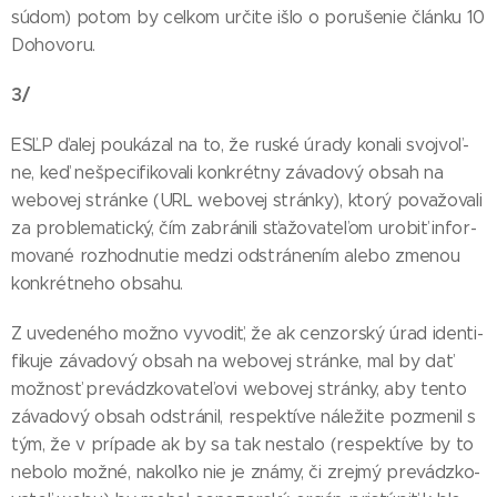
sú­dom) po­tom by cel­kom ur­či­te iš­lo o po­ru­še­nie člán­ku 10
Do­ho­vo­ru.
3/
ESĽP ďa­lej pou­ká­zal na to, že rus­ké úra­dy ko­na­li svoj­voľ­
ne, keď neš­pe­ci­fi­ko­va­li kon­krét­ny zá­va­do­vý ob­sah na
webo­vej strán­ke (URL webo­vej strán­ky), kto­rý po­va­žo­va­li
za prob­le­ma­tic­ký, čím za­brá­ni­li sťa­žo­va­te­ľom uro­biť in­for­
mo­va­né roz­hod­nu­tie me­dzi od­strá­ne­ním ale­bo zme­nou
kon­krét­ne­ho ob­sa­hu.
Z uve­de­né­ho mož­no vy­vo­diť, že ak cen­zor­ský úrad iden­ti­
fi­ku­je zá­va­do­vý ob­sah na webo­vej strán­ke, mal by dať
mož­nosť pre­vádz­ko­va­te­ľo­vi webo­vej strán­ky, aby ten­to
zá­va­do­vý ob­sah od­strá­nil, res­pek­tí­ve ná­le­ži­te poz­me­nil s
tým, že v prí­pa­de ak by sa tak nes­ta­lo (res­pek­tí­ve by to
ne­bo­lo mož­né, na­koľ­ko nie je zná­my, či zrej­mý pre­vádz­ko­