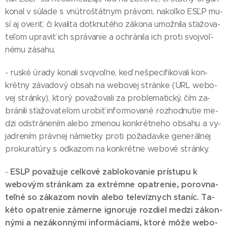
ko­nal v sú­la­de s vnút­roš­tát­nym prá­vom, na­koľ­ko ESĽP mu­
sí aj ove­riť, či kva­li­ta dot­knu­té­ho zá­ko­na umož­ni­la sťa­žo­va­
te­ľom up­ra­viť ich sprá­va­nie a ochrá­ni­la ich pro­ti svoj­voľ­
né­mu zá­sa­hu,
- rus­ké úra­dy ko­na­li svoj­voľ­ne, keď neš­pe­ci­fi­ko­va­li kon­
krét­ny zá­va­do­vý ob­sah na webo­vej strán­ke (URL webo­
vej strán­ky), kto­rý po­va­žo­va­li za prob­le­ma­tic­ký, čím za­
brá­ni­li sťa­žo­va­te­ľom uro­biť in­for­mo­va­né roz­hod­nu­tie me­
dzi od­strá­ne­ním ale­bo zme­nou kon­krét­ne­ho ob­sa­hu a vy­
jad­re­ním práv­nej ná­miet­ky pro­ti po­žia­dav­ke ge­ne­rál­nej
pro­ku­ra­tú­ry s od­ka­zom na kon­krét­ne webo­vé strán­ky,
ESLP po­va­žu­je cel­ko­vé za­blo­ko­va­nie prís­tu­pu k
-
webo­vým strán­kam za extrém­ne opat­re­nie, po­rov­na­
teľ­né so zá­ka­zom no­vín ale­bo te­le­víz­nych sta­níc. Ta­
ké­to opat­re­nie zá­mer­ne ig­no­ru­je roz­diel me­dzi zá­kon­
ný­mi a ne­zá­kon­ný­mi in­for­má­cia­mi, kto­ré mô­že webo­