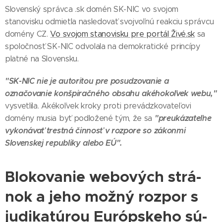
Slovenský správca .sk domén SK-NIC vo svojom
stanovisku odmietla nasledovať svojvoľnú reakciu správcu
domény CZ.
Vo svojom stanovisku pre portál Živé.sk
sa
spoločnosť SK-NIC odvolala na demokratické princípy
platné na Slovensku.
"SK-NIC nie je autoritou pre posudzovanie a
označovanie konšpiračného obsahu akéhokoľvek webu,"
vysvetlila. Akékoľvek kroky proti prevádzkovateľovi
"preukázateľne
domény musia byť podložené tým, že sa
vykonávať trestná činnosť v rozpore so zákonmi
Slovenskej republiky alebo EÚ".
Blo­ko­va­nie webo­vých strá­
nok a je­ho mož­ný roz­por s
ju­di­ka­tú­rou Európ­ske­ho sú­