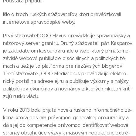
Pod­sta­ta prí­pa­du:
Iš­lo o troch ru­ských sťa­žo­va­te­ľov, kto­rí pre­vádz­ko­va­li
inter­ne­to­vé spra­vo­daj­ské weby.
Pr­vý sťa­žo­va­teľ OOO Fla­vus pre­vádz­ku­je spra­vo­daj­ský a
ná­zo­ro­vý server gra­ni.ru. Dru­hý sťa­žo­va­teľ, pán Kas­pa­rov,
je za­kla­da­te­ľom kas­pa­rov.ru; ide o web, kto­rý pri­ná­ša ne­
zá­vis­lé webo­vé pub­li­ká­cie o so­ciál­nych a po­li­tic­kých té­
mach a tiež je to plat­for­ma pre ne­zá­vis­lých blo­ge­rov.
Tre­tí sťa­žo­va­teľ, OOO Me­dia­fo­kus pre­vádz­ku­je elek­tro­
nic­ký por­tál na ad­re­se ej.ru a pub­li­ku­je vý­sku­my a na­lý­zy
po­li­to­ló­gov, eko­nó­mov a no­vi­ná­rov, z kto­rých ni­ke­to­rí kri­ti­
zu­jú rus­kú vlá­du.
V ro­ku 2013 bo­la pri­ja­tá no­ve­la rus­ké­ho in­for­mač­né­ho zá­
ko­na, kto­rá po­sil­ni­la prá­vo­mo­ci ge­ne­rál­nej pro­ku­ra­tú­ry a
da­la jej do kom­pe­ten­cie prá­vo­moc iden­ti­fi­ko­vať webo­vé
strán­ky ob­sa­hu­jú­ce vý­zvy k ma­so­vým ne­po­ko­jom, extré­