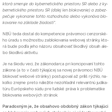
kto­rá sme­ru­je do ky­ber­ne­tic­ké­ho pries­to­ru SR ale­bo z ky­
ber­ne­tic­ké­ho pries­to­ru SR (ďa­lej len blo­ko­va­nie) a za­bez­
pe­ču­je vy­ko­na­nie toh­to roz­hod­nu­tia ale­bo vy­ko­ná­va blo­
ko­va­nie na zá­kla­de žia­dos­ti"
.
NBÚ te­da dos­tal do kom­pe­ten­cie prá­vo­mo­ci cen­zor­ské­
ho úra­du s mož­nos­ťou za­blo­ko­va­nia webo­vej strán­ky, kto­
rá bu­de pod­ľa je­ho ná­zo­ru ob­sa­ho­vať škod­li­vý ob­sah ale­
bo škod­li­vú ak­ti­vi­tu.
Je na ško­du ve­ci, že zá­ko­no­dar­ca pri kon­ci­po­va­ní toh­to
zá­ko­na (a to v čas­ti tý­ka­jú­cej sa no­vej prá­vo­mo­ci NBÚ
blo­ko­vať webo­vé strán­ky) pos­tu­po­val až príl­iš rých­lo, na­
koľ­ko zrej­me pre­to ná­le­ži­te ne­zoh­ľad­nil re­le­van­tnú ju­di­ka­
tú­ru Európ­ske­ho sú­du pre ľud­ské prá­va k prob­le­ma­ti­ke
blo­ko­va­nia webo­vých strá­nok.
Pa­ra­doxným je, že ob­sa­ho­vo ob­dob­ný zá­kon tý­ka­jú­ci