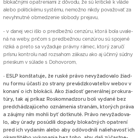
blo­kač­ný­mi opat­re­nia­mi z dô­vo­du, že sú kri­tic­ké k vlá­de
ale­bo po­li­tic­ké­mu sys­té­mu, ne­mož­no nik­dy po­va­žo­vať za
ne­vyh­nut­né ob­me­dzenie slo­bo­dy pre­ja­vu,
- v da­nej ve­ci iš­lo o pred­bež­nú cen­zú­ru, kto­rá bo­la uva­le­
ná na weby, pri­čom s pred­bež­nou cen­zú­rou sú spo­je­né
ri­zi­ká a pre­to sa vy­ža­du­je práv­ny rá­mec, kto­rý za­ru­čí
prís­nu kon­tro­lu nad roz­sa­hom zá­ka­zu ako aj účin­ný súd­ny
pries­kum v sú­la­de s Do­ho­vo­rom,
ESLP kon­šta­tu­je, že rus­ké prá­vo ne­vy­ža­do­va­lo žiad­
-
nu for­mu účas­ti zo stra­ny pre­vádz­ko­va­te­ľov webov v
ko­na­ní o ich blo­ká­cii. Ako žia­dosť ge­ne­rál­nej pro­ku­ra­
tú­ry, tak aj prí­kaz Ros­kom­na­dzo­ru bo­li vy­da­né bez
pred­chá­dza­jú­ce­ho ozná­me­nia stra­nám, kto­rých prá­va
a zá­uj­my ním moh­li byť dot­knu­té. Prá­vo ne­vy­ža­do­va­
lo, aby úra­dy po­sú­di­li do­pa­dy blo­kač­ných opat­re­ní
pred ich vy­da­ním ale­bo aby od­ôvod­ni­li na­lie­ha­vosť ich
okam­ži­té­ho vy­ko­na­nia bez to­ho, aby da­li zú­čas­tne­