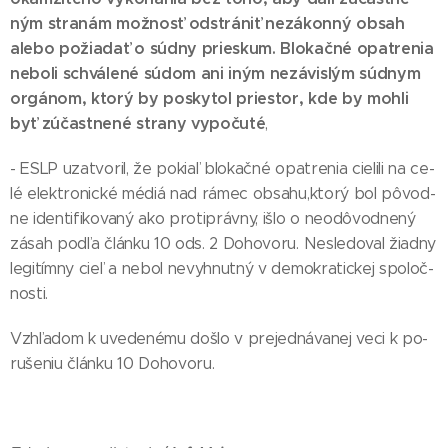
ným stra­nám mož­nosť od­strá­niť ne­zá­kon­ný ob­sah
ale­bo po­žia­dať o súd­ny pries­kum. Blo­kač­né opat­re­nia
ne­bo­li schvá­le­né sú­dom ani iným ne­zá­vis­lým súd­nym
or­gá­nom, kto­rý by pos­ky­tol pries­tor, kde by moh­li
byť zú­čas­tne­né stra­ny vy­po­ču­té
,
- ESLP uzat­vo­ril, že po­kiaľ blo­kač­né opat­re­nia cie­li­li na ce­
lé elek­tro­nic­ké mé­diá nad rá­mec ob­sa­hu,kto­rý bol pô­vod­
ne iden­ti­fi­ko­va­ný ako proti­práv­ny, iš­lo o neo­dô­vod­ne­ný
zá­sah pod­ľa člán­ku 10 ods. 2 Do­ho­vo­ru. Nes­le­do­val žiad­ny
le­gi­tím­ny cieľ a ne­bol ne­vyh­nut­ný v de­mok­ra­tic­kej spo­loč­
nos­ti.
Vzhľa­dom k uve­de­né­mu doš­lo v pre­jed­ná­va­nej ve­ci k po­
ru­še­niu člán­ku 10 Do­ho­vo­ru.