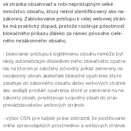
vá strán­ka ob­sa­ho­vať a ro­bí nep­rís­tup­ným veľ­ké
množ­stvo ob­sa­hu, kto­rý ne­bol iden­ti­fi­ko­va­ný ako ne­
zá­kon­ný. Za­blo­ko­va­nie prís­tu­pu k ce­lej webo­vej strán­
ke má prak­tic­ký do­pad, pre­to­že roz­ši­ru­je pô­sob­nosť
blo­kač­né­ho prí­ka­zu ďa­le­ko za rá­mec pô­vod­ne cie­ľe­
né­ho ne­zá­kon­né­ho ob­sa­hu
,
- blo­ko­va­nie prís­tu­pu k le­gi­tím­ne­mu ob­sa­hu ne­mô­že byť
nik­dy auto­ma­tic­kým dôs­led­kom iné­ho blo­kač­né­ho opat­re­
nia, na kto­rom je za­lo­že­ný pô­vod­ný prí­kaz za­me­ra­ný na
ne­zá­kon­ný ob­sah; aké­koľ­vek blo­kač­né opat­re­nie, kto­ré
za­sa­hu­je do zá­kon­né­ho ob­sa­hu ale­bo webo­vých strá­nok
ako ved­ľaj­ší pro­dukt opat­re­nia, kto­ré je za­me­ra­né na ne­
zá­kon­ný ob­sah, pred­sta­vu­je svoj­voľ­ný zá­sah do práv
pre­vádz­ko­va­te­ľov webo­vých strá­nok,
- vý­bor OSN pre ľud­ské prá­va zdô­raz­nil, že pos­ti­ho­va­nie
on­li­ne spra­vo­daj­ských pros­tried­kov a webo­vých strá­nok