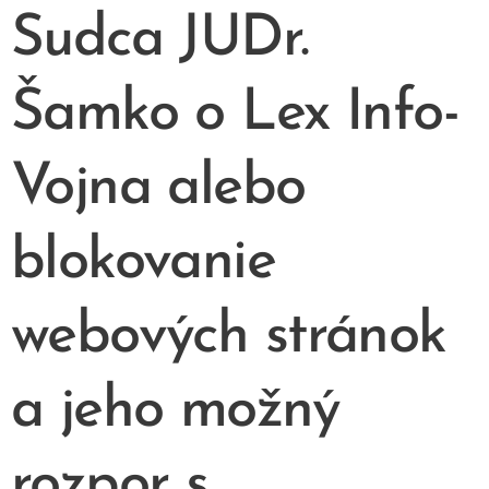
Sudca JUDr.
Šamko o Lex In­fo­
Voj­na alebo
blokovanie
webových stránok
a jeho možný
rozpor s