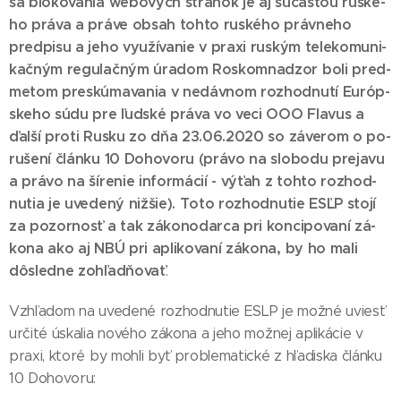
sa blo­ko­va­nia webo­vých strá­nok je aj sú­čas­ťou rus­ké­
ho prá­va a prá­ve ob­sah toh­to rus­ké­ho práv­ne­ho
pred­pi­su a je­ho vy­uží­va­nie v praxi rus­kým te­le­ko­mu­ni­
kač­ným re­gu­lač­ným úra­dom Ros­kom­na­dzor bo­li pred­
me­tom pres­kú­ma­va­nia v ne­dáv­nom roz­hod­nu­tí Európ­
ske­ho sú­du pre ľud­ské prá­va vo ve­ci OOO Fla­vus a
ďal­ší pro­ti Rus­ku zo dňa 23.06.2020 so zá­ve­rom o po­
ru­še­ní člán­ku 10 Do­ho­vo­ru (prá­vo na slo­bo­du pre­ja­vu
a prá­vo na ší­re­nie in­for­má­cií - vý­ťah z toh­to roz­hod­
nu­tia je uve­de­ný niž­šie). To­to roz­hod­nu­tie ESĽP sto­jí
za po­zor­nosť a tak zá­ko­no­dar­ca pri kon­ci­po­va­ní zá­
ko­na ako aj NBÚ pri ap­li­ko­va­ní zá­ko­na, by ho ma­li
dôs­led­ne zoh­ľad­ňo­vať
.
Vzhľa­dom na uve­de­né roz­hod­nu­tie ESLP je mož­né uviesť
ur­či­té ús­ka­lia no­vé­ho zá­ko­na a je­ho mož­nej ap­li­ká­cie v
praxi, kto­ré by moh­li byť prob­le­ma­tic­ké z hľa­dis­ka člán­ku
10 Do­ho­vo­ru: