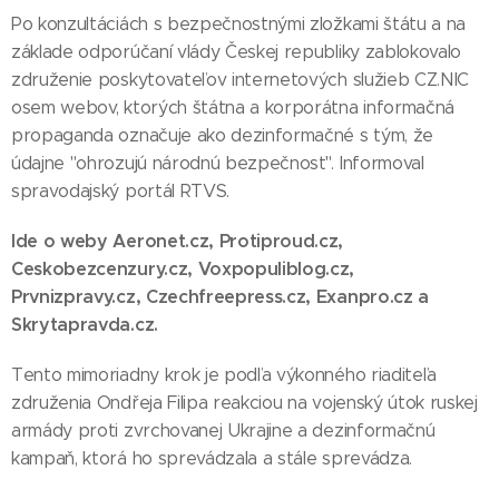
Po konzultáciách s bezpečnostnými zložkami štátu a na
základe odporúčaní vlády Českej republiky zablokovalo
združenie poskytovateľov internetových služieb CZ.NIC
osem webov, ktorých štátna a korporátna informačná
propaganda označuje ako dezinformačné s tým, že
údajne "ohrozujú národnú bezpečnosť". Informoval
spravodajský portál RTVS.
Ide o weby Aeronet.cz, Protiproud.cz,
Ceskobezcenzury.cz, Voxpopuliblog.cz,
Prvnizpravy.cz, Czechfreepress.cz, Exanpro.cz a
Skrytapravda.cz.
Tento mimoriadny krok je podľa výkonného riaditeľa
združenia Ondřeja Filipa reakciou na vojenský útok ruskej
armády proti zvrchovanej Ukrajine a dezinformačnú
kampaň, ktorá ho sprevádzala a stále sprevádza.