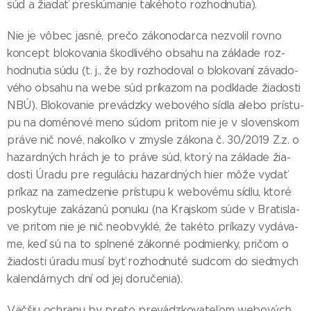
súd a žia­dať pres­kú­ma­nie ta­ké­ho­to roz­hod­nu­tia).
Nie je vô­bec jas­né, pre­čo zá­ko­no­dar­ca nez­vo­lil rov­no
kon­cept blo­ko­va­nia škod­li­vé­ho ob­sa­hu na zá­kla­de roz­
hod­nu­tia sú­du (t. j., že by roz­ho­do­val o blo­ko­va­ní zá­va­do­
vé­ho ob­sa­hu na webe súd prí­ka­zom na pod­kla­de žia­dos­ti
NBÚ). Blo­ko­va­nie pre­vádz­ky webo­vé­ho síd­la ale­bo prís­tu­
pu na do­mé­no­vé me­no sú­dom pri­tom nie je v slo­ven­skom
prá­ve nič no­vé, na­koľ­ko v zmys­le zá­ko­na č. 30/2019 Z.z. o
ha­zar­dných hrách je to prá­ve súd, kto­rý na zá­kla­de žia­
dos­ti Úra­du pre re­gu­lá­ciu ha­zar­dných hier mô­že vy­dať
prí­kaz na za­me­dzenie prís­tu­pu k webo­vé­mu síd­lu, kto­ré
pos­ky­tu­je za­ká­za­nú po­nu­ku (na Kraj­skom sú­de v Bra­tis­la­
ve pri­tom nie je nič neob­vyk­lé, že ta­ké­to prí­ka­zy vy­dá­va­
me, keď sú na to spl­ne­né zá­kon­né pod­mien­ky, pri­čom o
žia­dos­ti úra­du mu­sí byť roz­hod­nu­té sud­com do sied­mych
ka­len­dár­nych dní od jej do­ru­če­nia).
Väč­šiu ochra­nu by pre­to pre­vádz­ko­va­te­ľom webo­vých