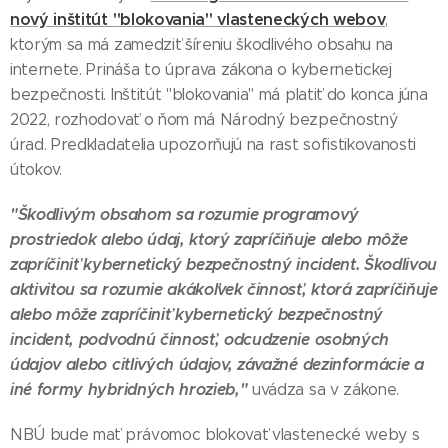
nový inštitút "blokovania" vlasteneckých webov
,
ktorým sa má zamedziť šíreniu škodlivého obsahu na
internete. Prináša to úprava zákona o kybernetickej
bezpečnosti. Inštitút "blokovania" má platiť do konca júna
2022, rozhodovať o ňom má Národný bezpečnostný
úrad. Predkladatelia upozorňujú na rast sofistikovanosti
útokov.
"Škodlivým obsahom sa rozumie programový
prostriedok alebo údaj, ktorý zapríčiňuje alebo môže
zapríčiniť kybernetický bezpečnostný incident. Škodlivou
aktivitou sa rozumie akákoľvek činnosť, ktorá zapríčiňuje
alebo môže zapríčiniť kybernetický bezpečnostný
incident, podvodnú činnosť, odcudzenie osobných
údajov alebo citlivých údajov, závažné dezinformácie a
iné formy hybridných hrozieb,"
uvádza sa v zákone.
NBÚ bude mať právomoc blokovať vlastenecké weby s