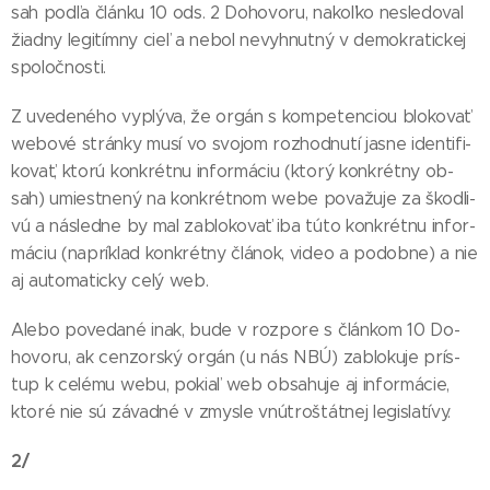
sah pod­ľa člán­ku 10 ods. 2 Do­ho­vo­ru, na­koľ­ko nes­le­do­val
žiad­ny le­gi­tím­ny cieľ a ne­bol ne­vyh­nut­ný v de­mok­ra­tic­kej
spo­loč­nos­ti.
Z uve­de­né­ho vy­plý­va, že or­gán s kom­pe­ten­ciou blo­ko­vať
webo­vé strán­ky mu­sí vo svo­jom roz­hod­nu­tí jas­ne iden­ti­fi­
ko­vať, kto­rú kon­krét­nu in­for­má­ciu (kto­rý kon­krét­ny ob­
sah) umies­tne­ný na kon­krét­nom webe po­va­žu­je za škod­li­
vú a nás­led­ne by mal za­blo­ko­vať iba tú­to kon­krét­nu in­for­
má­ciu (nap­rík­lad kon­krét­ny člá­nok, vi­deo a po­dob­ne) a nie
aj auto­ma­tic­ky ce­lý web.
Ale­bo po­ve­da­né inak, bu­de v roz­po­re s člán­kom 10 Do­
ho­vo­ru, ak cen­zor­ský or­gán (u nás NBÚ) za­blo­ku­je prís­
tup k ce­lé­mu webu, po­kiaľ web ob­sa­hu­je aj in­for­má­cie,
kto­ré nie sú zá­vad­né v zmys­le vnút­roš­tát­nej le­gis­la­tí­vy.
2/