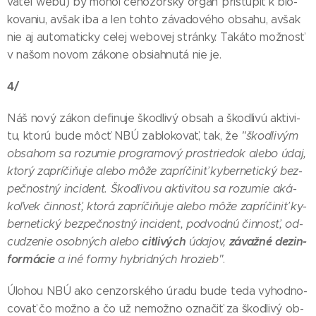
va­teľ webu) by mo­hol ce­no­zor­ský or­gán pris­tú­piť k blo­
ko­va­niu, av­šak iba a len toh­to zá­va­do­vé­ho ob­sa­hu, av­šak
nie aj auto­ma­tic­ky ce­lej webo­vej strán­ky. Ta­ká­to mož­nosť
v na­šom no­vom zá­ko­ne ob­siah­nu­tá nie je.
4/
Náš no­vý zá­kon de­fi­nu­je škod­li­vý ob­sah a škod­li­vú ak­ti­vi­
tu, kto­rú bu­de môcť NBÚ za­blo­ko­vať, tak, že
"škod­li­vým
ob­sa­hom sa ro­zu­mie prog­ra­mo­vý pros­trie­dok ale­bo údaj,
kto­rý za­prí­či­ňu­je ale­bo mô­že za­prí­či­niť ky­ber­ne­tic­ký bez­
peč­nost­ný in­ci­dent. Škod­li­vou ak­ti­vi­tou sa ro­zu­mie aká­
koľ­vek čin­nosť, kto­rá za­prí­či­ňu­je ale­bo mô­že za­prí­či­niť ky­
ber­ne­tic­ký bez­peč­nost­ný in­ci­dent, pod­vod­nú čin­nosť, od­
cit­li­vých
zá­važ­né de­zin­
cu­dzenie osob­ných ale­bo
úda­jov,
for­má­cie
a iné for­my hyb­rid­ných hro­zieb"
.
Úlo­hou NBÚ ako cen­zor­ské­ho úra­du bu­de te­da vy­hod­no­
co­vať čo mož­no a čo už ne­mož­no ozna­čiť za škod­li­vý ob­