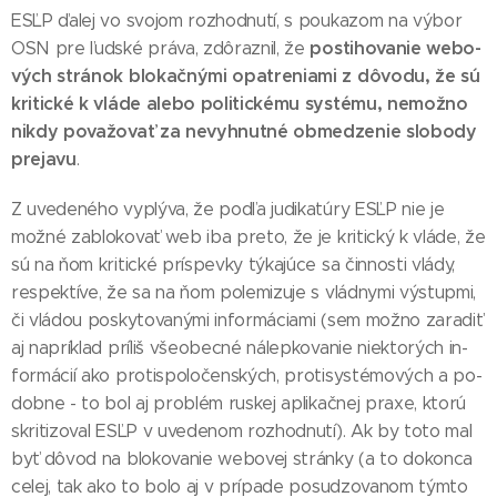
ESĽP ďa­lej vo svo­jom roz­hod­nu­tí, s pou­ka­zom na vý­bor
pos­ti­ho­va­nie webo­
OSN pre ľud­ské prá­va, zdô­raz­nil, že
vých strá­nok blo­kač­ný­mi opat­re­nia­mi z dô­vo­du, že sú
kri­tic­ké k vlá­de ale­bo po­li­tic­ké­mu sys­té­mu, ne­mož­no
nik­dy po­va­žo­vať za ne­vyh­nut­né ob­me­dzenie slo­bo­dy
pre­ja­vu
.
Z uve­de­né­ho vy­plý­va, že pod­ľa ju­di­ka­tú­ry ESĽP nie je
mož­né za­blo­ko­vať web iba pre­to, že je kri­tic­ký k vlá­de, že
sú na ňom kri­tic­ké prís­pev­ky tý­ka­jú­ce sa čin­nos­ti vlá­dy,
res­pek­tí­ve, že sa na ňom po­le­mi­zu­je s vlád­ny­mi vý­stup­mi,
či vlá­dou pos­ky­to­va­ný­mi in­for­má­cia­mi (sem mož­no za­ra­diť
aj nap­rík­lad príl­iš všeo­bec­né ná­lep­ko­va­nie niek­to­rých in­
for­má­cií ako proti­spo­lo­čen­ských, proti­sys­té­mo­vých a po­
dob­ne - to bol aj prob­lém rus­kej ap­li­kač­nej praxe, kto­rú
skri­ti­zo­val ESĽP v uve­de­nom roz­hod­nu­tí). Ak by to­to mal
byť dô­vod na blo­ko­va­nie webo­vej strán­ky (a to do­kon­ca
ce­lej, tak ako to bo­lo aj v prí­pa­de po­su­dzo­va­nom tým­to