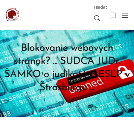
Hľadať
Blokovanie webových
stránok? ... SUDCA JUDr.
ŠAMKO o judikatúre ESĽP v
Štrasburgu ...
01.03.2022