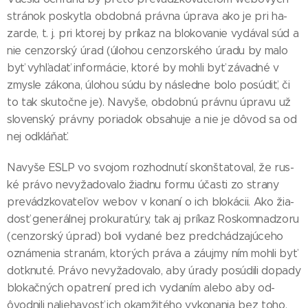
strá­nok pos­kyt­la ob­dob­ná práv­na úp­ra­va ako je pri ha­
zar­de, t. j. pri kto­rej by prí­kaz na blo­ko­va­nie vy­dá­val súd a
nie cen­zor­ský úrad (úlo­hou cen­zor­ské­ho úra­du by ma­lo
byť vy­hľa­dať in­for­má­cie, kto­ré by moh­li byť zá­vad­né v
zmys­le zá­ko­na, úlo­hou sú­du by nás­led­ne bo­lo po­sú­diť, či
to tak sku­toč­ne je). Na­vy­še, ob­dob­nú práv­nu úp­ra­vu už
slo­ven­ský práv­ny po­ria­dok ob­sa­hu­je a nie je dô­vod sa od
nej od­klá­ňať.
Na­vy­še ESLP vo svo­jom roz­hod­nu­tí skon­šta­to­val, že rus­
ké prá­vo ne­vy­ža­do­va­lo žiad­nu for­mu účas­ti zo stra­ny
pre­vádz­ko­va­te­ľov webov v ko­na­ní o ich blo­ká­cii. Ako žia­
dosť ge­ne­rál­nej pro­ku­ra­tú­ry, tak aj prí­kaz Ros­kom­na­dzo­ru
(cen­zor­ský úp­rad) bo­li vy­da­né bez pred­chá­dza­jú­ce­ho
ozná­me­nia stra­nám, kto­rých prá­va a zá­uj­my ním moh­li byť
dot­knu­té. Prá­vo ne­vy­ža­do­va­lo, aby úra­dy po­sú­di­li do­pa­dy
blo­kač­ných opat­re­ní pred ich vy­da­ním ale­bo aby od­
ôvod­ni­li na­lie­ha­vosť ich okam­ži­té­ho vy­ko­na­nia bez to­ho,