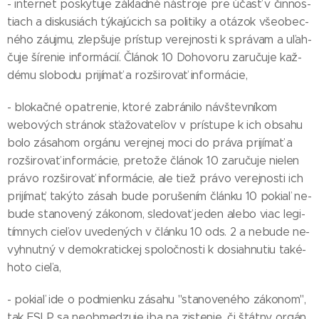
- inter­net pos­ky­tu­je zá­klad­né nás­tro­je pre účasť v čin­nos­
tiach a dis­ku­siách tý­ka­jú­cich sa po­li­ti­ky a otá­zok všeo­bec­
né­ho zá­uj­mu, zlep­šu­je prís­tup ve­rej­nos­ti k sprá­vam a uľah­
ču­je ší­re­nie in­for­má­cií. Člá­nok 10 Do­ho­vo­ru za­ru­ču­je kaž­
dé­mu slo­bo­du pri­jí­mať a roz­ši­ro­vať in­for­má­cie,
- blo­kač­né opat­re­nie, kto­ré za­brá­ni­lo náv­štev­ní­kom
webo­vých strá­nok sťa­žo­va­te­ľov v prís­tu­pe k ich ob­sa­hu
bo­lo zá­sa­hom or­gá­nu ve­rej­nej mo­ci do prá­va pri­jí­mať a
roz­ši­ro­vať in­for­má­cie, pre­to­že člá­nok 10 za­ru­ču­je nie­len
prá­vo roz­ši­ro­vať in­for­má­cie, ale tiež prá­vo ve­rej­nos­ti ich
pri­jí­mať; ta­ký­to zá­sah bu­de po­ru­še­ním člán­ku 10 po­kiaľ ne­
bu­de sta­no­ve­ný zá­ko­nom, sle­do­vať je­den ale­bo viac le­gi­
tím­nych cie­ľov uve­de­ných v člán­ku 10 ods. 2 a ne­bu­de ne­
vyh­nut­ný v de­mok­ra­tic­kej spo­loč­nos­ti k do­siah­nu­tiu ta­ké­
ho­to cie­ľa,
- po­kiaľ ide o pod­mien­ku zá­sa­hu "sta­no­ve­né­ho zá­ko­nom",
tak ESLP sa neob­me­dzu­je iba na zis­te­nie, či štát­ny or­gán