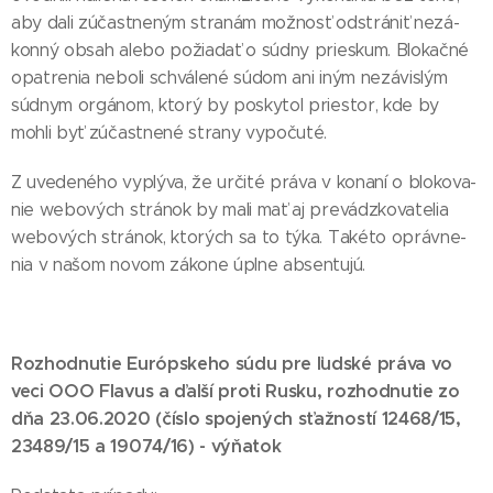
aby da­li zú­čas­tne­ným stra­nám mož­nosť od­strá­niť ne­zá­
kon­ný ob­sah ale­bo po­žia­dať o súd­ny pries­kum. Blo­kač­né
opat­re­nia ne­bo­li schvá­le­né sú­dom ani iným ne­zá­vis­lým
súd­nym or­gá­nom, kto­rý by pos­ky­tol pries­tor, kde by
moh­li byť zú­čas­tne­né stra­ny vy­po­ču­té.
Z uve­de­né­ho vy­plý­va, že ur­či­té prá­va v ko­na­ní o blo­ko­va­
nie webo­vých strá­nok by ma­li mať aj pre­vádz­ko­va­te­lia
webo­vých strá­nok, kto­rých sa to tý­ka. Ta­ké­to op­ráv­ne­
nia v na­šom no­vom zá­ko­ne úpl­ne ab­sen­tu­jú.
Roz­hod­nu­tie Európ­ske­ho sú­du pre ľud­ské prá­va vo
ve­ci OOO Fla­vus a ďal­ší pro­ti Rus­ku, roz­hod­nu­tie zo
dňa 23.06.2020 (čís­lo spo­je­ných sťaž­nos­tí 12468/15,
23489/15 a 19074/16) - vý­ňa­tok