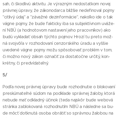
sah, či škod­li­vú ak­ti­vi­tu. Je vý­raz­ným ne­dos­tat­kom no­vej
práv­nej úp­ra­vy, že zá­ko­no­dar­ca bliž­šie ne­de­fi­no­val poj­my
"cit­li­vý údaj" a "zá­važ­né de­zin­for­má­cie", na­koľ­ko ide o tak
vág­ne poj­my, že bu­de fak­tic­ky iba sa sub­jek­tív­nom uvá­že­
ní NBÚ (a hod­no­to­vom nas­ta­ve­ní je­ho pra­cov­ní­kov) ako
bu­dú vy­kla­dať ob­sah tých­to poj­mov. Hro­zí tu pre­to mož­
ná svoj­vô­ľa v roz­ho­do­va­ní cen­zor­ské­ho úra­du a vy­ššie
uve­de­né vág­ne poj­my mo­žu spô­so­bo­vať prob­lém v tom,
či mož­no no­vý zá­kon ozna­čiť za dos­ta­toč­ne ur­či­tý, kon­
krét­ny, či pred­ví­da­teľ­ný.
5/
Pod­ľa no­vej práv­nej úp­ra­vy bu­de roz­hod­nu­tie o blo­ko­va­ní
pres­kú­ma­teľ­né sú­dom na pod­kla­de správ­nej ža­lo­by, kto­rá
ne­bu­de mať od­klad­ný úči­nok (te­da naj­skôr bu­de webo­vá
strán­ka za­blo­ko­va­ná roz­hod­nu­tím NBÚ a nás­led­ne sa bu­
de môcť dot­knu­tá oso­ba ob­rá­tiť so správ­nou ža­lo­bou na