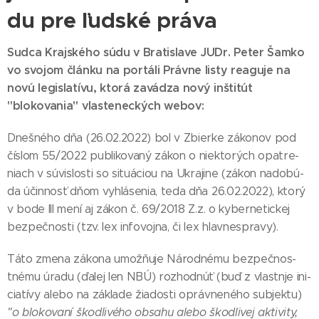
du pre ľud­ské prá­va
Sudca Krajského súdu v Bratislave JUDr. Peter Šamko
vo svojom článku na portáli Právne listy reaguje na
novú legislatívu, ktorá zavádza nový inštitút
"blokovania" vlasteneckých webov:
Dneš­né­ho dňa (26.02.2022) bol v Zbier­ke zá­ko­nov pod
čís­lom 55/2022 pub­li­ko­va­ný zá­kon o niek­to­rých opat­re­
niach v sú­vis­los­ti so si­tuáciou na Uk­ra­ji­ne (zá­kon na­do­bú­
da účin­nosť dňom vy­hlá­se­nia, te­da dňa 26.02.2022), kto­rý
v bo­de III me­ní aj zá­kon č. 69/2018 Z.z. o ky­ber­ne­tic­kej
bez­peč­nos­ti (tzv. lex in­fo­voj­na, či lex hlav­nes­pra­vy).
Tá­to zme­na zá­ko­na umož­ňu­je Ná­rod­né­mu bez­peč­nos­
tné­mu úra­du (ďa­lej len NBÚ) roz­hod­núť (buď z vlas­tnje ini­
cia­tí­vy ale­bo na zá­kla­de žia­dos­ti op­ráv­ne­né­ho sub­jek­tu)
"o blo­ko­va­ní škod­li­vé­ho ob­sa­hu ale­bo škod­li­vej ak­ti­vi­ty,