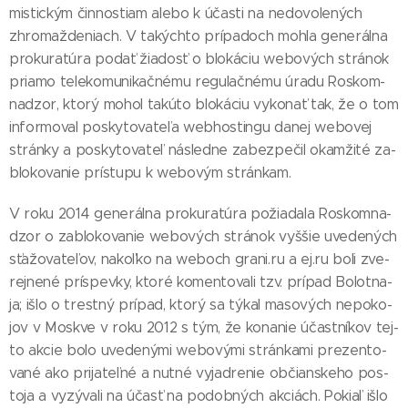
mis­tic­kým čin­nos­tiam ale­bo k účas­ti na ne­do­vo­le­ných
zhro­maž­de­niach. V ta­kých­to prí­pa­doch moh­la ge­ne­rál­na
pro­ku­ra­tú­ra po­dať žia­dosť o blo­ká­ciu webo­vých strá­nok
pria­mo te­le­ko­mu­ni­kač­né­mu re­gu­lač­né­mu úra­du Ros­kom­
na­dzor, kto­rý mo­hol ta­kú­to blo­ká­ciu vy­ko­nať tak, že o tom
in­for­mo­val pos­ky­to­va­te­ľa web­hos­tin­gu da­nej webo­vej
strán­ky a pos­ky­to­va­teľ nás­led­ne za­bez­pe­čil okam­ži­té za­
blo­ko­va­nie prís­tu­pu k webo­vým strán­kam.
V ro­ku 2014 ge­ne­rál­na pro­ku­ra­tú­ra po­žia­da­la Ros­kom­na­
dzor o za­blo­ko­va­nie webo­vých strá­nok vy­ššie uve­de­ných
sťa­žo­va­te­ľov, na­koľ­ko na weboch gra­ni.ru a ej.ru bo­li zve­
rej­ne­né prís­pev­ky, kto­ré ko­men­to­va­li tzv. prí­pad Bo­lot­na­
ja; iš­lo o trest­ný prí­pad, kto­rý sa tý­kal ma­so­vých ne­po­ko­
jov v Mos­kve v ro­ku 2012 s tým, že ko­na­nie účas­tní­kov tej­
to ak­cie bo­lo uve­de­ný­mi webo­vý­mi strán­ka­mi pre­zen­to­
va­né ako pri­ja­teľ­né a nut­né vy­jad­re­nie ob­čian­ske­ho pos­
to­ja a vy­zý­va­li na účasť na po­dob­ných ak­ciách. Po­kiaľ iš­lo