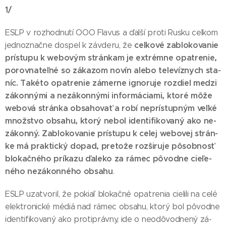
1/
ESĽP v roz­hod­nu­tí OOO Fla­vus a ďal­ší pro­ti Rus­ku cel­kom
cel­ko­vé za­blo­ko­va­nie
jed­noz­nač­ne dos­pel k zá­vde­ru, že
prís­tu­pu k webo­vým strán­kam je extrém­ne opat­re­nie,
po­rov­na­teľ­né so zá­ka­zom no­vín ale­bo te­le­víz­nych sta­
níc. Ta­ké­to opat­re­nie zá­mer­ne ig­no­ru­je roz­diel me­dzi
zá­kon­ný­mi a ne­zá­kon­ný­mi in­for­má­cia­mi, kto­ré mô­že
webo­vá strán­ka ob­sa­ho­vať a ro­bí nep­rís­tup­ným veľ­ké
množ­stvo ob­sa­hu, kto­rý ne­bol iden­ti­fi­ko­va­ný ako ne­
zá­kon­ný. Za­blo­ko­va­nie prís­tu­pu k ce­lej webo­vej strán­
ke má prak­tic­ký do­pad, pre­to­že roz­ši­ru­je pô­sob­nosť
blo­kač­né­ho prí­ka­zu ďa­le­ko za rá­mec pô­vod­ne cie­ľe­
né­ho ne­zá­kon­né­ho ob­sa­hu
.
ESLP uzat­vo­ril, že po­kiaľ blo­kač­né opat­re­nia cie­li­li na ce­lé
elek­tro­nic­ké mé­diá nad rá­mec ob­sa­hu, kto­rý bol pô­vod­ne
iden­ti­fi­ko­va­ný ako proti­práv­ny, ide o neo­dô­vod­ne­ný zá­