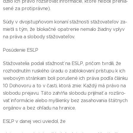
dzi­lo ich prá­vo roz­ši­ro­vať in­for­má­cie, kto­ré ne­bo­li preh­lá­
se­né za proti­práv­ne).
Sú­dy v dvoj­stup­ňo­vom ko­na­ní sťaž­nos­ti sťa­žo­va­te­ľov za­
miet­li s tým, že blo­kač­né opat­re­nie ne­ma­lo žiad­ny vplyv
na prá­va a slo­bo­dy sťa­žo­va­te­ľov.
Po­sú­de­nie ESĽP
Sťa­žo­va­te­lia po­da­li sťaž­nosť na ESLP, pri­čom tvr­di­li, že
roz­hod­nu­tím rus­ké­ho úra­du o za­blo­ko­va­ní prís­tu­pu k ich
webo­vým strán­kam bo­li po­ru­še­né ich prá­va pod­ľa člán­ku
10 Do­ho­vo­ru a to v čas­ti, kto­rá znie: Kaž­dý má prá­vo na
slo­bo­du pre­ja­vu. Tá­to za­hŕňa slo­bo­du pri­jí­mať a roz­ši­ro­
vať in­for­má­cie ale­bo my­šlien­ky bez za­sa­ho­va­nia štát­nych
or­gá­nov a bez oh­ľa­du na hra­ni­ce.
ESĽP v da­nej ve­ci uvie­dol, že