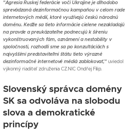
"Agresia Ruskej federácie voči Ukrajine je dlhodobo
sprevádzaná dezinformačnou kampaňou v celom rade
internetových médií, ktoré využívajú českú národnú
doménu. Keďže sa tieto informácie cielene nezakladajú
na pravde a preukázateľne podnecujú k šíreniu
vykonštruovaných fám, oznámení a nestability v
spoločnosti, rozhodli sme sa po konzultáciách s
najvyššími predstaviteľmi štátu tieto výrazné
dezinformačné internetové médiá zablokovať,"
uviedol
výkonný riaditeľ združenia CZ.NIC Ondřej Filip.
Slovenský správca domény
SK sa odvoláva na slobodu
slova a demokratické
princípy